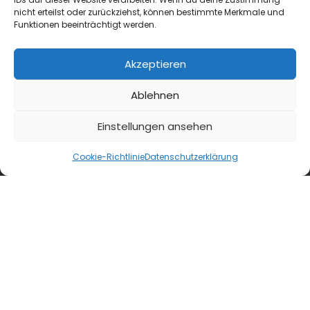
nicht erteilst oder zurückziehst, können bestimmte Merkmale und
Funktionen beeinträchtigt werden.
Akzeptieren
blmedien.de
Ablehnen
blgastro.de
Einstellungen ansehen
moproweb.de
Cookie-Richtlinie
Datenschutzerklärung
kaeseweb.de
fleischnet.de
diehaccpapp.de
diefleischerapp.de