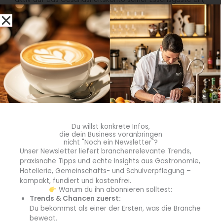
ganz gleich ob im Spitzenrestaurant oder im
Betriebscasino“, fasst
Sylvia Ludwig
, Friesenkrone
Vertriebsleiterin GV, zusammen. „Dazu kommt, dass
unsere Heringsprodukte nicht nur aus stabilen, nachhaltig
befischten Rohwarenbeständen stammen, sondern die
Verarbeitung des natürlich nachwachsenden Herings nur
einen sehr kleinen CO
-Abdruck hinterlässt.“
2
Unterstützt wird die Friesenkrone-Aktion „Freitags für
Hering“ mit modernen, trendigen Rezepten von Julia
Du willst konkrete Infos,
Komp und Heiko Antoniewicz sowie wöchentlichen
die dein Business voranbringen
Videobotschaften und informativen Flyern zu Rohwaren
nicht "Noch ein Newsletter"?
Unser Newsletter liefert branchenrelevante Trends,
und Nachhaltigkeit.
praxisnahe Tipps und echte Insights aus Gastronomie,
Hotellerie, Gemeinschafts- und Schulverpflegung –
kompakt, fundiert und kostenfrei.
Warum du ihn abonnieren solltest:
Trends & Chancen zuerst:
beenhere
Du bekommst als einer der Ersten, was die Branche
bewegt.