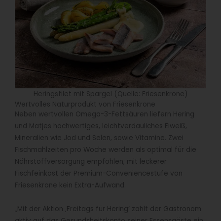
Heringsfilet mit Spargel (Quelle: Friesenkrone)
Wertvolles Naturprodukt von Friesenkrone
Neben wertvollen Omega-3-Fettsäuren liefern Hering
und Matjes hochwertiges, leichtverdauliches Eiweiß,
Mineralien wie Jod und Selen, sowie Vitamine. Zwei
Fischmahlzeiten pro Woche werden als optimal für die
Nährstoffversorgung empfohlen; mit leckerer
Fischfeinkost der Premium-Conveniencestufe von
Friesenkrone kein Extra-Aufwand.
„Mit der Aktion ‚Freitags für Hering‘ zahlt der Gastronom
aktiv auf das Gesundsheitskonto seiner Essensgäste ein,