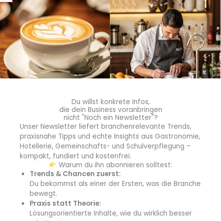
Nachhaltigkeit sauber umsetzen, und uns in der
Kommunikation auf das Erlebnis konzentrieren.
Zum Beispiel:
„Knusprig. Würzig. Vertraut – und doch neu.“
„Comfort Food – neu gedacht.“
„Rauchige Aromen, cremige Texturen, voller
Geschmack.“
Du willst konkrete Infos,
die dein Business voranbringen
„Das Anrichten passiert direkt vor dir, wie im Theater.“
nicht "Noch ein Newsletter"?
Unser Newsletter liefert branchenrelevante Trends,
Erst zum Probieren verführen, dann über den Impact
praxisnahe Tipps und echte Insights aus Gastronomie,
pflanzlicher Ernährung sprechen.
Hotellerie, Gemeinschafts- und Schulverpflegung –
kompakt, fundiert und kostenfrei.
Warum du ihn abonnieren solltest:
Welcome wahrhaft nachhaltig
Trends & Chancen zuerst:
Wenn Sie die Regionalität betonen möchten, weil Sie
Du bekommst als einer der Ersten, was die Branche
stolz darauf sind und es sich gut verkauft: sehr gern.
bewegt.
Dann bitte konkret:
Praxis statt Theorie:
Lösungsorientierte Inhalte, wie du wirklich besser