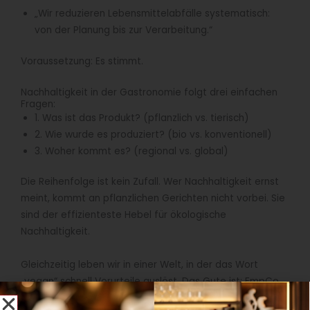
„Wir reduzieren Lebensmittelabfälle systematisch:
von der Planung bis zur Verarbeitung.“
Voraussetzung: Es stimmt.
Nachhaltigkeit in der Gastronomie folgt drei einfachen
Fragen:
1. Was ist das Produkt? (pflanzlich vs. tierisch)
2. Wie wurde es produziert? (bio vs. konventionell)
3. Woher kommt es? (regional vs. global)
Die Reihenfolge ist kein Zufall. Wer Nachhaltigkeit ernst
meint, kommt an pflanzlichen Gerichten nicht vorbei. Sie
sind der effizienteste Hebel für ökologische
Nachhaltigkeit.
Gleichzeitig leben wir in einer Welt, in der das Wort
„vegan“ schnell Vorurteile auslöst. Das Gute ist: EmpCo
zwingt uns nicht dazu, darüber zu sprechen. Wir können