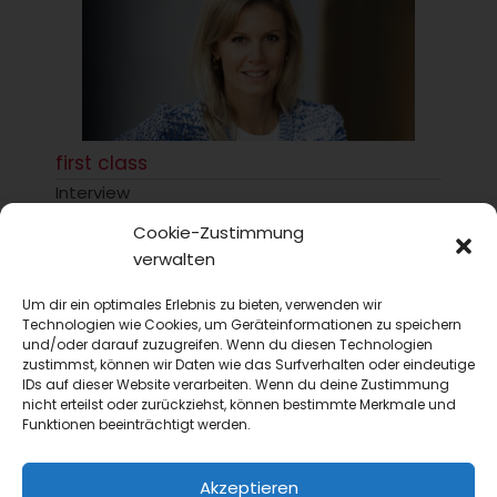
first class
Interview
Female Empowerment: Sichtbarkeit allein reicht
Cookie-Zustimmung
nicht
verwalten
Im Gespräch spricht Isabell Fuss über Female
Empowerment in der Branche, über strukturelle
Um dir ein optimales Erlebnis zu bieten, verwenden wir
Hürden auf dem Weg nach oben –...
Technologien wie Cookies, um Geräteinformationen zu speichern
und/oder darauf zuzugreifen. Wenn du diesen Technologien
zustimmst, können wir Daten wie das Surfverhalten oder eindeutige
IDs auf dieser Website verarbeiten. Wenn du deine Zustimmung
nicht erteilst oder zurückziehst, können bestimmte Merkmale und
Funktionen beeinträchtigt werden.
Akzeptieren