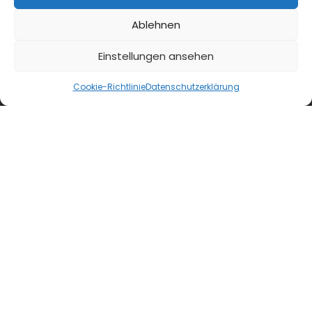
Ablehnen
Einstellungen ansehen
blmedien.de
Cookie-Richtlinie
Datenschutzerklärung
blgastro.de
moproweb.de
kaeseweb.de
fleischnet.de
diehaccpapp.de
diefleischerapp.de
diebestellapp.de