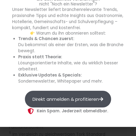
nicht "Noch ein Newsletter"?
Unser Newsletter liefert branchenrelevante Trends,
Innovator
praxisnahe Tipps und echte Insights aus Gastronomie,
Hotellerie, Gemeinschafts- und Schulverpflegung –
Der Hygiene-Spezialist Tork entwickelt seine 
kompakt, fundiert und kostenfrei.
Produkte regelmäßig weiter. Erst Mitte 2023 
Warum du ihn abonnieren solltest:
wurden die Tork Xpressnap-Serie verbessert. Mehr 
Trends & Chancen zuerst:
Du bekommst als einer der Ersten, was die Branche
darüber lesen Sie 
hier
.
bewegt.
Praxis statt Theorie:
Lösungsorientierte Inhalte, wie du wirklich besser
Quelle: Tork/Essity
arbeitest.
Exklusive Updates & Specials:
Sondernewsletter, Whitepaper und mehr.
1
Im Vergleich zu Tork Matic und Tork PeakServe.
2
Im Vergleich zu gleichwertigen Tork Standard
Falthandtüchern.
Direkt anmelden & profitieren
3
Im Vergleich zu gleichwertigen Tork Standard
Kein Spam. Jederzeit abmeldbar.
Falthandtüchern im Tork H2-Mini-Spender.
4
Im Vergleich zu gleichwertigen Tork Standard
Falthandtüchern.
5
Im Vergleich zu gleichwertigen Tork Standard