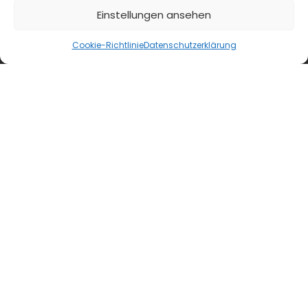
Einstellungen ansehen
Cookie-Richtlinie
Datenschutzerklärung
blmedien.de
blgastro.de
moproweb.de
kaeseweb.de