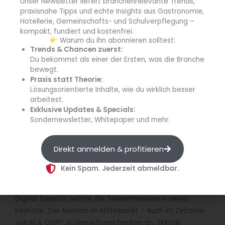
Unser Newsletter liefert branchenrelevante Trends,
praxisnahe Tipps und echte Insights aus Gastronomie,
Weniger Bürokratie von Politik gefordert
Hotellerie, Gemeinschafts- und Schulverpflegung –
Im Rahmen der Change Maker Days wurde deutlich, dass
kompakt, fundiert und kostenfrei.
bezahlbares Essen auf Rädern für Kunden und Anbieter
Warum du ihn abonnieren solltest:
weniger Bürokratie, mehr Flexibilität, Digitalisierung und
Trends & Chancen zuerst:
Du bekommst als einer der Ersten, was die Branche
eine stärkere Wahrnehmung für das Thema Ernährung
bewegt.
der Gesellschaft in der Politik braucht. Letzteres wurde
Praxis statt Theorie:
intensiv mit
Matthias Heidmeier
, Staatssekretär im
Lösungsorientierte Inhalte, wie du wirklich besser
Ministerium für Arbeit, Gesundheit und Soziales des
arbeitest.
Landes Nordrhein-Westfalen, diskutiert.
Exklusive Updates & Specials:
Sondernewsletter, Whitepaper und mehr.
Direkt anmelden & profitieren
Kein Spam. Jederzeit abmeldbar.
Digitalisierung und KI als Hebel für Individualisierung
Prof. Dr. Klemens Skibicki,
Wirtschaftshistoriker und
Digital-Experte, leitete die Teilnehmenden in seiner
Keynote „Der Mensch im Mittelpunkt – Auch im Zeitalter
von KI & Co?!“ zu disruptivem Denken an. Skibicki