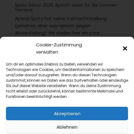
Spritz-Saison 2026: Aperitif-Ideen für die Sommer-
Terrasse
Aperol Spritz hat seine Vormachtstellung
gehalten, aber was spricht gegen
Abwechslung? Wir stellen hier ein paar
Optionen für die diesjährige...
Cookie-Zustimmung
verwalten
Um dir ein optimales Erlebnis zu bieten, verwenden wir
Technologien wie Cookies, um Geräteinformationen zu speichern
und/oder darauf zuzugreifen. Wenn du diesen Technologien
zustimmst, können wir Daten wie das Surfverhalten oder eindeutige
IDs auf dieser Website verarbeiten. Wenn du deine Zustimmung
nicht erteilst oder zurückziehst, können bestimmte Merkmale und
Funktionen beeinträchtigt werden.
Akzeptieren
Ablehnen