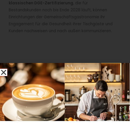
klassischen DGE-Zertifizierung
, die für
Bestandskunden noch bis Ende 2028 läuft, können
Einrichtungen der Gemeinschaftsgastronomie ihr
Engagement für die Gesundheit ihrer Tischgäste und
Kunden nachweisen und nach außen kommunizieren.
Unabhängig von der gewählten DGE-Auszeichnung wird
mehr begutachtet als nur der Speiseplan. Die
Lebensmittelauswahl, ob beispielsweise regelmäßig
Gemüse angeboten wird, ob Hülsenfrüchte oder
Vollkornprodukte zum Einsatz kommen oder auch, ob der
angebotene Fisch aus nachhaltigem Fang kommt,
spielen eine Rolle. Hinzu kommen saisonale und regionale
Aspekte, der Einsatz von Bioprodukten und Produkten
aus fairem Handel sowie auch die Essumgebung und -