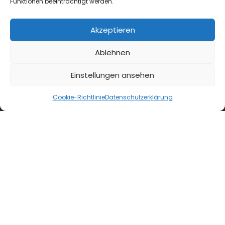
Funktionen beeinträchtigt werden.
blgastro.de
Akzeptieren
moproweb.de
Ablehnen
kaeseweb.de
Einstellungen ansehen
fleischnet.de
Cookie-Richtlinie
Datenschutzerklärung
diehaccpapp.de
diefleischerapp.de
diebestellapp.de
promedia-thekentv.de
Shop