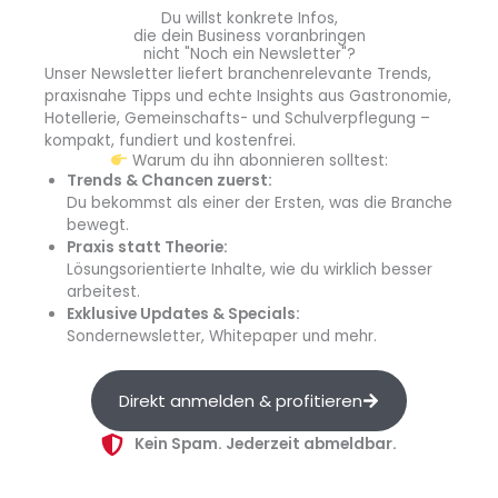
atmosphäre. Wenn eine Einrichtung oder ein Betrieb den
Du willst konkrete Infos,
die dein Business voranbringen
DGE-Qualitätsstandard in die Praxis umsetzt, können die
nicht "Noch ein Newsletter"?
Tischgäste immer selbst entscheiden, ob sie ein
Unser Newsletter liefert branchenrelevante Trends,
praxisnahe Tipps und echte Insights aus Gastronomie,
gesundheitsförderndes und nachhaltiges Angebot
Hotellerie, Gemeinschafts- und Schulverpflegung –
wählen möchten.
kompakt, fundiert und kostenfrei.
Warum du ihn abonnieren solltest:
Trends & Chancen zuerst:
info
Du bekommst als einer der Ersten, was die Branche
bewegt.
Praxis statt Theorie:
Lösungsorientierte Inhalte, wie du wirklich besser
DGE-VerpflegungsCheck versus DGE-Zertifizierung
arbeitest.
Exklusive Updates & Specials:
Warum wurde die DGE-Zertifizierung zum 
Sondernewsletter, Whitepaper und mehr.
Auslaufmodell? Was ändert sich mit dem neuen 
digitalen DGE-VerpflegungsCheck? Was gilt für 
Direkt anmelden & profitieren
Bestandskunden? 
Mehr dazu.
Kein Spam. Jederzeit abmeldbar.
Quelle: DGE