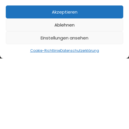
diefleischerapp.de
Akzeptieren
diebestellapp.de
Ablehnen
promedia-thekentv.de
Einstellungen ansehen
Shop
Cookie-Richtlinie
Datenschutzerklärung
Mediadaten
Newsletter Anmeldung
Registrierung für Abokunden
Kontakt
AGB