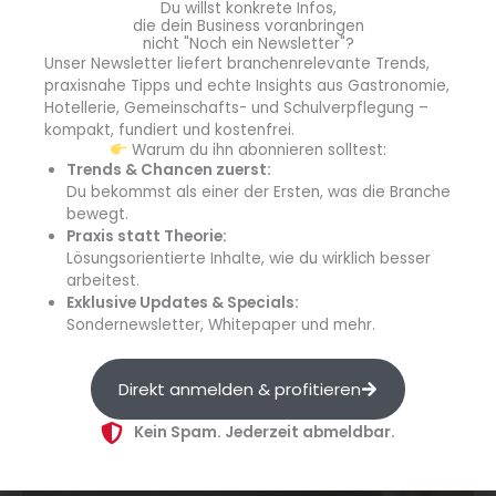
Du willst konkrete Infos,
die dein Business voranbringen
Im Wolf ButterBack-Sortiment der Yummy-Muffins gibt es
nicht "Noch ein Newsletter"?
mit der Variante Salted Caramel einen trendigen
Unser Newsletter liefert branchenrelevante Trends,
praxisnahe Tipps und echte Insights aus Gastronomie,
Neuzugang. Die Optik ist bereits ein Blickfang, denn die
Hotellerie, Gemeinschafts- und Schulverpflegung –
Kombination aus hellem und kakaohaltigem, dunklem Teig
kompakt, fundiert und kostenfrei.
gibt jedem Stück ein individuelles Aussehen. Garniert ist das
Warum du ihn abonnieren solltest:
Gebäck mit zartknusprigen Butterstreuseln. Das Highlight
Trends & Chancen zuerst:
Du bekommst als einer der Ersten, was die Branche
besteht jedoch in der cremigen Salted Caramel-Füllung, die
bewegt.
mit ihrer leckeren Süße und einer leicht salzigen Note
Praxis statt Theorie:
begeistert.
Lösungsorientierte Inhalte, wie du wirklich besser
arbeitest.
Wie alle Yummy-Muffins von Wolf ButterBack zeichnet sich
Exklusive Updates & Specials:
Sondernewsletter, Whitepaper und mehr.
auch dieser durch eine hohe Pilzform und einen lockeren,
feuchten Teig aus, der eine lange Standzeit garantiert. Mit
120 g pro Stück hat auch er eine relevante Größe in der
Direkt anmelden & profitieren
Theke. Die fertig gebackenen Produkte sind zu 24 Stück im
Karton erhältlich.
Kein Spam. Jederzeit abmeldbar.