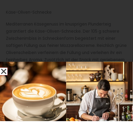
Käse-Oliven-Schnecke
Mediterranen Käsegenuss im knusprigen Plunderteig
garantiert die Käse-Oliven-Schnecke. Der 105 g schwere
Zwischenimbiss in Schneckenform begeistert mit einer
saftigen Füllung aus feiner Mozzarellacreme. Reichlich grüne
Olivenscheiben verfeinern die Füllung und verleihen ihr ein
feinherbes Aroma. Zusätzlich ist der Snack mit geriebenem
Käse sowie einer Bestreuung aus gerebeltem Basilikum
ansprechend dekoriert, und benötigt nach dem Backen
keine weitere Veredelung. Darüber hinaus überzeugt das
Produkt mit einer sehr langen Standzeit.
Die Käse-Oliven-Schnecke ist rein vegetarisch und
erhältlich in einer Verpackungseinheit von 60 Stück im
Karton.
Yummy-Muffin Salted Caramel