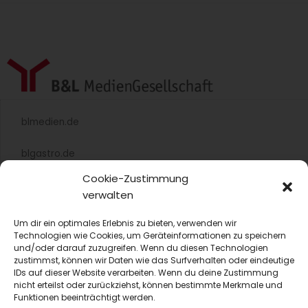
blmedien.de
blgastro.de
Cookie-Zustimmung
moproweb.de
verwalten
kaeseweb.de
Um dir ein optimales Erlebnis zu bieten, verwenden wir
Technologien wie Cookies, um Geräteinformationen zu speichern
und/oder darauf zuzugreifen. Wenn du diesen Technologien
fleischnet.de
zustimmst, können wir Daten wie das Surfverhalten oder eindeutige
IDs auf dieser Website verarbeiten. Wenn du deine Zustimmung
diehaccpapp.de
nicht erteilst oder zurückziehst, können bestimmte Merkmale und
Funktionen beeinträchtigt werden.