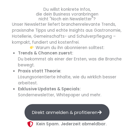
in Dubai Anfang Februar, bringt die FIBO ihre neuen
Du willst konkrete Infos,
Partner am Freitag nach Köln. Referenten wie Yves
die dein Business voranbringen
nicht "Noch ein Newsletter"?
Preissler, Judith Cartwright, Pooja Shah-Mulani und
Unser Newsletter liefert branchenrelevante Trends,
Stewart Miller liefern Insights zur Gestaltung von Fitness-
praxisnahe Tipps und echte Insights aus Gastronomie,
und Wellnessbereichen, digitalen Fitnessangeboten in
Hotellerie, Gemeinschafts- und Schulverpflegung –
Hotels sowie der erfolgreichen Transformation von
kompakt, fundiert und kostenfrei.
Warum du ihn abonnieren solltest:
Fitness- und Wellnessbereichen in Revenue-Center.
Trends & Chancen zuerst:
Du bekommst als einer der Ersten, was die Branche
Trends aus Wellness & Spa
bewegt.
Um den Blick zielgerichtet nach vorne werfen zu können,
Praxis statt Theorie:
braucht es zunächst eine verlässliche Analyse des Status
Lösungsorientierte Inhalte, wie du wirklich besser
quo. Diese liefert das Programm am Samstag. Namhafte
arbeitest.
Exklusive Updates & Specials:
Referenten beschäftigen sich mit den
aktuellen Trends
Sondernewsletter, Whitepaper und mehr.
aus Wellness und Spa
und beleuchten u. a. die
Umsetzung von Umwelt- und Klimaschutz. Ein Highlight ist
die Vorstellung der Benchmark-Studie Spa & Wellness
Direkt anmelden & profitieren
2024, welche der Deutsche Wellness Verband
Kein Spam. Jederzeit abmeldbar.
gemeinsam mit der IST-Hochschule durchgeführt hat.