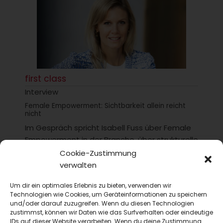
first class
Interview
Female Empowerment: Sichtbarkeit allein reicht
nicht
Im Gespräch spricht Isabell Fuss über Female
Empowerment in der Branche, über strukturelle
Hürden auf dem Weg nach oben –...
Cookie-Zustimmung
verwalten
Um dir ein optimales Erlebnis zu bieten, verwenden wir
Technologien wie Cookies, um Geräteinformationen zu speichern
und/oder darauf zuzugreifen. Wenn du diesen Technologien
zustimmst, können wir Daten wie das Surfverhalten oder eindeutige
IDs auf dieser Website verarbeiten. Wenn du deine Zustimmung