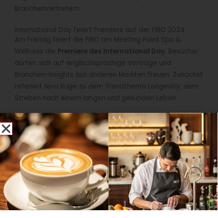
Branchenvertretern.
International Day feiert Premiere auf der FIBO 2024
Am Freitag feiert die FIBO am Meeting Point Spa &
Wellness die
Premiere des International Day
. Besucher
dürfen sich auf englischsprachige Vorträge und
Branchen-Insights aus anderen Märkten freuen. Zunächst
referiert Nina Ruge zu dem Trendthema Longevity; dem
Streben nach einem langen und gesunden Leben.
„Die FIBO bietet dem neuen Megatrend ,Healthy
Longevity‘ eine Plattform: Großartig! Wir blättern das
Spektrum der Möglichkeiten auf, lange gesund und fit zu
bleiben. Hier interagieren medizinische Erkenntnisse,
Diagnostik ,für Zuhause‘, Wellness und Fitness für die
Gesundheit sowie das Wohlbefinden aller!“, so
Wissenschaftsjournalistin
Nina Ruge
.
Nach der gelungenen Premiere eines Networking Events