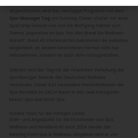
Persönlichkeit im Fokus
Abgeschlossen wird das viertägige Programm mit dem
Spa-Manager Tag
am Sonntag. Dieser startet mit einer
SpaCamp Session von und mit Wolfgang Falkner zum
Thema „Inspiration im Spa: Von Mini-Break bis Wellness-
Auszeit“. Rund 45 Interessenten bekommen die exklusive
Möglichkeit, an diesem besonderen Format nicht nur
teilzunehmen, sondern es auch aktiv mitzugestalten.
Gekrönt wird der Tag mit der feierlichen Verleihung der
Spa Manager Awards des Deutschen Wellness
Verbandes. Dieser kürt besondere Persönlichkeiten der
Spa-Betriebe im DACH-Raum in den zwei Kategorien
Resort-Spa und Hotel-Spa.
Guided Tours für die richtigen Leads
Dreh- und Angelpunkt für die Entscheider aus Spa,
Wellness und Hotellerie ist auch 2024 wieder der
Meeting Point Spa & Wellness. Umgeben wird er von