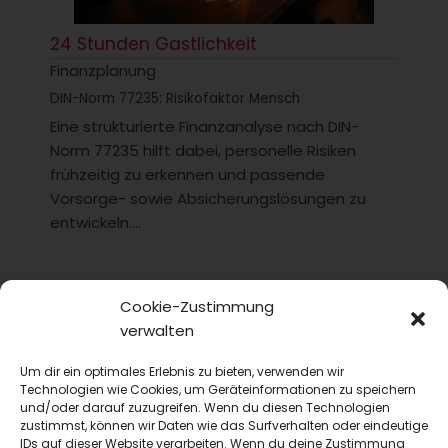
24 Stunden Gastlichkeit
Finanzplanung
DIN-Norm 77235: Risikofaktor Mensch
Eine strukturierte Finanzanalyse nach DIN-
Norm 77235 hilft dabei, personelle Risiken
frühzeitig zu erkennen und passende
Vorsorge- sowie Absicherungslösungen zu
entwickeln....
Cookie-Zustimmung
verwalten
Um dir ein optimales Erlebnis zu bieten, verwenden wir
Technologien wie Cookies, um Geräteinformationen zu speichern
und/oder darauf zuzugreifen. Wenn du diesen Technologien
zustimmst, können wir Daten wie das Surfverhalten oder eindeutige
IDs auf dieser Website verarbeiten. Wenn du deine Zustimmung