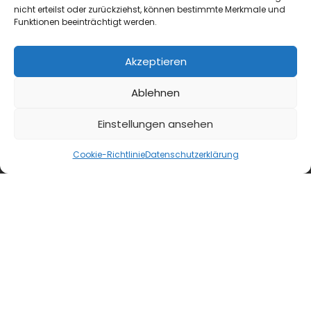
nicht erteilst oder zurückziehst, können bestimmte Merkmale und
Funktionen beeinträchtigt werden.
Akzeptieren
Ablehnen
Einstellungen ansehen
Cookie-Richtlinie
Datenschutzerklärung
blmedien.de
blgastro.de
moproweb.de