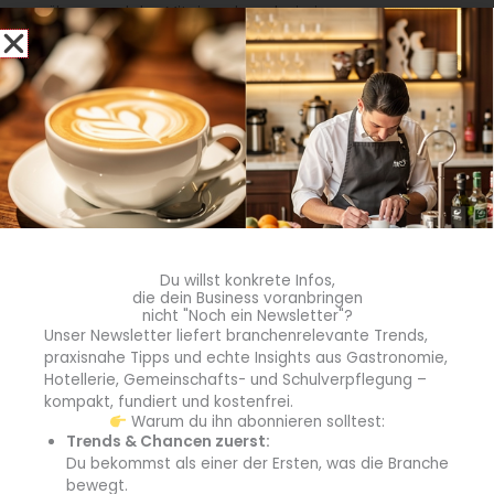
mühsam und das Miteinander schwierig.
Wie wir respektvoll und entspannt
gemeinsam ans Ziel
kommen können, berichtet Martina Klimaschefski. Damit
folgende Situationen endgültig der Vergangenheit
angehören: Die Vorarbeiter sind zu wenig auf der Etage
und stehen zwischen Kostendruck des Dienstleisters und
Qualitätsanspruch des Hotels. Die Reinigungskräfte sind
nicht gut genug eingearbeitet und wollen so schnell wie
möglich fertig werden. Die Übergabe der Zimmer erfolgt
nicht in dem vereinbarten/gewünschten Zustand. Als
Folge müssen die Supervisor viel nacharbeiten.
Du willst konkrete Infos,
die dein Business voranbringen
nicht "Noch ein Newsletter"?
In diesem Vortrag erhalten Teilnehmer Anregungen
Unser Newsletter liefert branchenrelevante Trends,
dafür, mehr Miteinander zu erreichen und den Weg zum
praxisnahe Tipps und echte Insights aus Gastronomie,
Hotellerie, Gemeinschafts- und Schulverpflegung –
gemeinsamen Ziel leicht und positiv zu gestalten.
kompakt, fundiert und kostenfrei.
Warum du ihn abonnieren solltest:
Wie Sie mit kleinen Stellschrauben der Lawine des Glücks
Trends & Chancen zuerst:
Anschwung geben können
Du bekommst als einer der Ersten, was die Branche
Referentin: Kirsten von Mejer
bewegt.