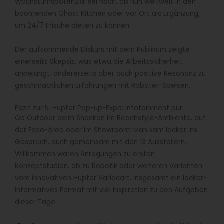
Wachstumspotenzial sei hoch, ob nun weltweit in den
boomenden Ghost Kitchen oder vor Ort als Ergänzung,
um 24/7 Frische bieten zu können.
Der aufkommende Diskurs mit dem Publikum zeigte
einerseits Skepsis, was etwa die Arbeitssicherheit
anbelangt, andererseits aber auch positive Resonanz zu
geschmacklichen Erfahrungen mit Roboter-Speisen.
Fazit zur 5. Hupfer Pop-up-Expo: Infotainment pur
Ob Outdoor beim Snacken im Beachstyle-Ambiente, auf
der Expo-Area oder im Showroom: Man kam locker ins
Gespräch, auch gemeinsam mit den 13 Ausstellern.
Willkommen waren Anregungen zu ersten
Konzeptstudien, ob zu Robotik oder weiteren Varianten
vom innovativen Hupfer Variocart. Insgesamt ein locker-
informatives Format mit viel Inspiration zu den Aufgaben
dieser Tage.