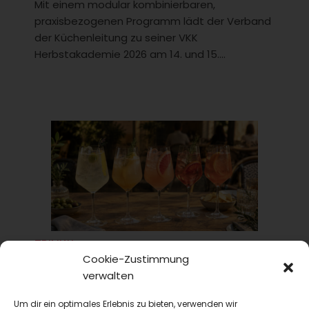
Mit einem modular kombinierbaren,
praxisbezogenen Programm lädt der Verband
der Küchenleitung zu seiner VKK
Herbstakademie 2026 am 14. und 15....
TRINKtime
Cookie-Zustimmung
Drinks
verwalten
Spritz-Saison 2026: Aperitif-Ideen für die Sommer-
Terrasse
Um dir ein optimales Erlebnis zu bieten, verwenden wir