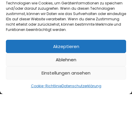
Aperol Spritz hat seine Vormachtstellung
Technologien wie Cookies, um Geräteinformationen zu speichern
gehalten, aber was spricht gegen
und/oder darauf zuzugreifen. Wenn du diesen Technologien
zustimmst, können wir Daten wie das Surfverhalten oder eindeutige
Abwechslung? Wir stellen hier ein paar
IDs auf dieser Website verarbeiten. Wenn du deine Zustimmung
Optionen für die diesjährige...
nicht erteilst oder zurückziehst, können bestimmte Merkmale und
Funktionen beeinträchtigt werden.
Akzeptieren
Ablehnen
Einstellungen ansehen
Cookie-Richtlinie
Datenschutzerklärung
KAFFEE & Co.
Konzept
Neue Pop-up-Kaffeebar „The Coffee Spot by
Tchibo“