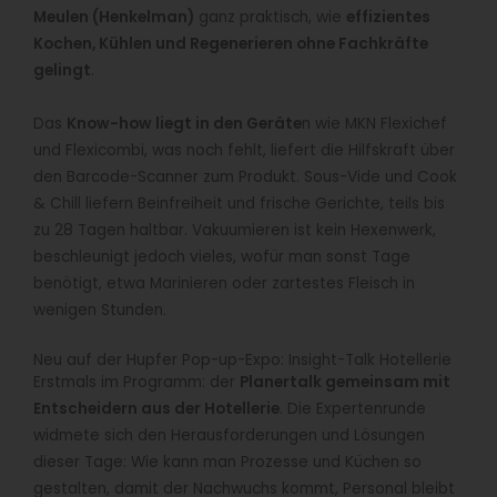
Meulen (Henkelman)
ganz praktisch, wie
effizientes
Kochen, Kühlen und Regenerieren ohne Fachkräfte
gelingt
.
Das
Know-how liegt in den Geräte
n wie MKN Flexichef
und Flexicombi, was noch fehlt, liefert die Hilfskraft über
den Barcode-Scanner zum Produkt. Sous-Vide und Cook
& Chill liefern Beinfreiheit und frische Gerichte, teils bis
zu 28 Tagen haltbar. Vakuumieren ist kein Hexenwerk,
beschleunigt jedoch vieles, wofür man sonst Tage
benötigt, etwa Marinieren oder zartestes Fleisch in
wenigen Stunden.
Neu auf der Hupfer Pop-up-Expo: Insight-Talk Hotellerie
Erstmals im Programm: der
Planertalk gemeinsam mit
Entscheidern aus der Hotellerie
. Die Expertenrunde
widmete sich den Herausforderungen und Lösungen
dieser Tage: Wie kann man Prozesse und Küchen so
gestalten, damit der Nachwuchs kommt, Personal bleibt