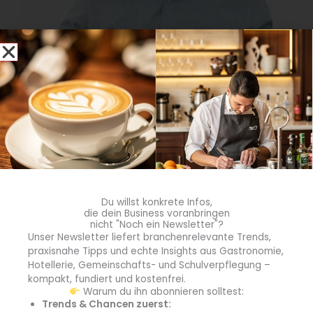
(Quelle: Hupfer)
Du willst konkrete Infos,
die dein Business voranbringen
nicht "Noch ein Newsletter"?
Brötchen via Regeneriertechnik
Unser Newsletter liefert branchenrelevante Trends,
Hupfer ist führend mit dabei, wenn es um innovative
praxisnahe Tipps und echte Insights aus Gastronomie,
Hotellerie, Gemeinschafts- und Schulverpflegung –
Prozesse geht: ob gemeinsam mit den Spezialisten von
kompakt, fundiert und kostenfrei.
Rüther
im Anlagenbau und den Back-of-House-
Warum du ihn abonnieren solltest:
Techniken, oder auch der Hupfer-Schwester
Menü Mobil
Trends & Chancen zuerst: