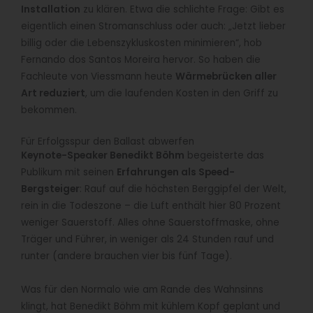
Installation
zu klären. Etwa die schlichte Frage: Gibt es
eigentlich einen Stromanschluss oder auch: „Jetzt lieber
billig oder die Lebenszykluskosten minimieren“, hob
Fernando dos Santos Moreira hervor. So haben die
Fachleute von Viessmann heute
Wärmebrücken aller
Art reduziert
, um die laufenden Kosten in den Griff zu
bekommen.
Für Erfolgsspur den Ballast abwerfen
Keynote-Speaker Benedikt Böhm
begeisterte das
Publikum mit seinen
Erfahrungen als Speed-
Bergsteiger
: Rauf auf die höchsten Berggipfel der Welt,
rein in die Todeszone – die Luft enthält hier 80 Prozent
weniger Sauerstoff. Alles ohne Sauerstoffmaske, ohne
Träger und Führer, in weniger als 24 Stunden rauf und
runter (andere brauchen vier bis fünf Tage).
Was für den Normalo wie am Rande des Wahnsinns
klingt, hat Benedikt Böhm mit kühlem Kopf geplant und