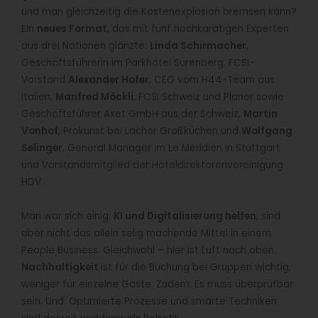
und man gleichzeitig die Kostenexplosion bremsen kann?
Ein
neues Format
, das mit fünf hochkarätigen Experten
aus drei Nationen glänzte:
Linda Schirmacher
,
Geschäftsführerin im Parkhotel Surenberg, FCSI-
Vorstand
Alexander Hofer
, CEO vom H44-Team aus
Italien,
Manfred Möckli
, FCSI Schweiz und Planer sowie
Geschäftsführer Axet GmbH aus der Schweiz,
Martin
Vonhof
, Prokurist bei Lacher Großküchen und
Wolfgang
Selinger
, General Manager im Le Méridien in Stuttgart
und Vorstandsmitglied der Hoteldirektorenvereinigung
HDV.
Man war sich einig:
KI und Digitalisierung helfen
, sind
aber nicht das allein selig machende Mittel in einem
People Business. Gleichwohl – hier ist Luft nach oben.
Nachhaltigkeit
ist für die Buchung bei Gruppen wichtig,
weniger für einzelne Gäste. Zudem: Es muss überprüfbar
sein. Und: Optimierte Prozesse und smarte Techniken