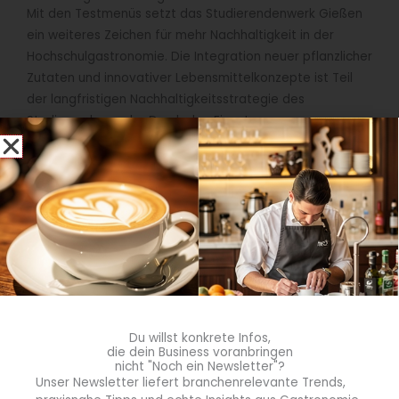
Mit den Testmenüs setzt das Studierendenwerk Gießen
ein weiteres Zeichen für mehr Nachhaltigkeit in der
Hochschulgastronomie. Die Integration neuer pflanzlicher
Zutaten und innovativer Lebensmittelkonzepte ist Teil
der langfristigen Nachhaltigkeitsstrategie des
Studierendenwerks. Durch den Einsatz
ressourcenschonender Lebensmittel sollen die
Umweltauswirkungen der Verpflegung reduziert und
gleichzeitig attraktive Angebote für Studierende
geschaffen werden. „Mit den Algen-Gerichten möchten
wir unseren Gästen die Möglichkeit geben, neue
nachhaltige Lebensmittel kennenzulernen und
gleichzeitig Erfahrungen für die zukünftige
Weiterentwicklung unseres Speisenangebots zu
sammeln“, erklärt Frank Vogel, Betriebsleiter der Mensa
der Hochschule Fulda.
Du willst konkrete Infos,
die dein Business voranbringen
nicht "Noch ein Newsletter"?
Feedback der Gäste und mögliche Verstetigung
Unser Newsletter liefert branchenrelevante Trends,
Begleitend zum Testlauf können die Mensagäste über