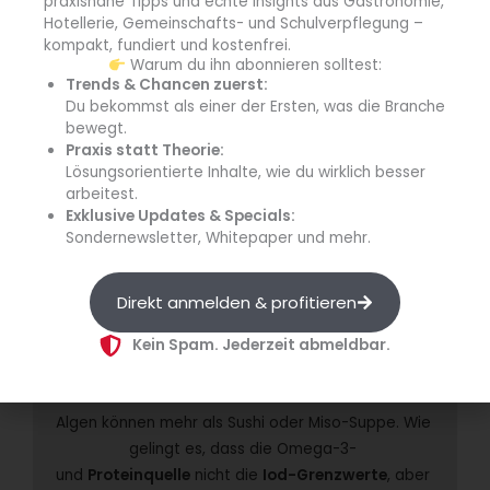
praxisnahe Tipps und echte Insights aus Gastronomie,
ein Feedbackformular ihre Eindrücke und Bewertungen zu
Hotellerie, Gemeinschafts- und Schulverpflegung –
den angebotenen Gerichten mitteilen. Die Resonanz der
kompakt, fundiert und kostenfrei.
Warum du ihn abonnieren solltest:
Gäste soll zeigen, ob die Algengerichte künftig
Trends & Chancen zuerst:
dauerhaft ihren Platz im Speiseplan der Mensa finden.
Du bekommst als einer der Ersten, was die Branche
Das Projekt verdeutlicht dabei, wie sich Innovation,
bewegt.
Nachhaltigkeit und alltagstaugliche
Praxis statt Theorie:
Lösungsorientierte Inhalte, wie du wirklich besser
Hochschulgastronomie miteinander verbinden lassen.
arbeitest.
Exklusive Updates & Specials:
Quelle:
Studierendenwerk Gießen
Sondernewsletter, Whitepaper und mehr.
info
Direkt anmelden & profitieren
Kein Spam. Jederzeit abmeldbar.
Wie kocht man mit Algen in der Großküche?
Algen können mehr als Sushi oder Miso-Suppe. Wie 
gelingt es, dass die ­Omega-3- 
und 
Proteinquelle
 nicht die 
Iod-Grenzwerte
, aber 