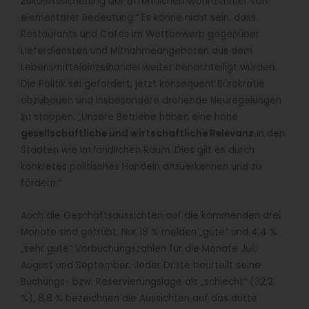
Zukunftssicherung der öffentlichen Wohnzimmer von
elementarer Bedeutung.“ Es könne nicht sein, dass
Restaurants und Cafés im Wettbewerb gegenüber
Lieferdiensten und Mitnahmeangeboten aus dem
Lebensmitteleinzelhandel weiter benachteiligt würden.
Die Politik sei gefordert, jetzt konsequent Bürokratie
abzubauen und insbesondere drohende Neuregelungen
zu stoppen. „Unsere Betriebe haben eine hohe
gesellschaftliche und wirtschaftliche Relevanz
in den
Städten wie im ländlichen Raum. Dies gilt es durch
konkretes politisches Handeln anzuerkennen und zu
fördern.“
Auch die Geschäftsaussichten auf die kommenden drei
Monate sind getrübt. Nur 18 % melden „gute“ und 4,4 %
„sehr gute“ Vorbuchungszahlen für die Monate Juli,
August und September. Jeder Dritte beurteilt seine
Buchungs- bzw. Reservierungslage als „schlecht“ (32,2
%), 8,8 % bezeichnen die Aussichten auf das dritte