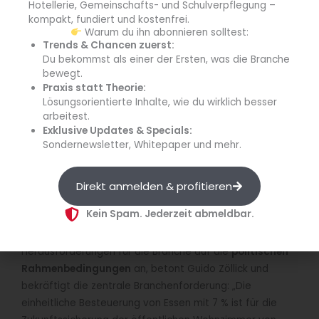
der befragten Unternehmer gezwungen ihren Betrieb
Hotellerie, Gemeinschafts- und Schulverpflegung –
kompakt, fundiert und kostenfrei.
aufzugeben. 23,5 % ziehen eine
Betriebsaufgabe
in
Warum du ihn abonnieren solltest:
Erwägung.
Trends & Chancen zuerst:
Du bekommst als einer der Ersten, was die Branche
„Trotz größter Anstrengungen wird es
bewegt.
Praxis statt Theorie:
für unsere Betriebe immer schwerer,
Lösungsorientierte Inhalte, wie du wirklich besser
wirtschaftlich zu arbeiten. Wenn sich
arbeitest.
nichts ändert, stehen weitere
Exklusive Updates & Specials:
Tausende Betriebe vor dem Aus.“
Sondernewsletter, Whitepaper und mehr.
Guido Zöllick
Direkt anmelden & profitieren
Kein Spam. Jederzeit abmeldbar.
Aussichten sind mau
Mehr denn je käme es angesichts der gewaltigen
Herausforderungen für die Branche auf die
politischen
Rahmenbedingungen
an, betont Guido Zöllick und
bekräftigt die zentrale Branchenforderung: „Die
einheitliche Besteuerung von Essen mit 7 % ist für die