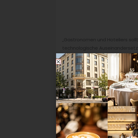
„Gastronomen und Hoteliers sollt
technologische Auseinandersetz
Ablagesystem ist der beste Weg
Lösungen‘“, rät ETL Adhoga-Branch
garantiert eine schnellere und vo
Zur direkten Kontaktaufnahme m