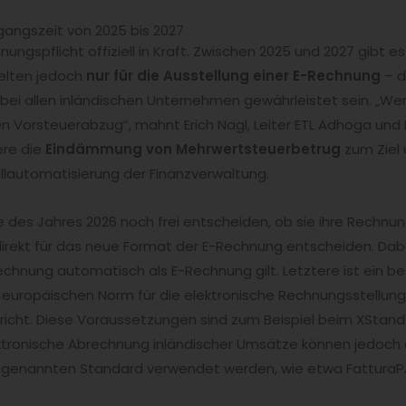
angszeit von 2025 bis 2027
hnungspflicht offiziell in Kraft. Zwischen 2025 und 2027 gibt 
gelten jedoch
nur für die Ausstellung einer E-Rechnung
– d
ei allen inländischen Unternehmen gewährleistet sein. „Wer s
en Vorsteuerabzug“, mahnt Erich Nagl, Leiter ETL Adhoga und
ere die
Eindämmung von Mehrwertsteuerbetrug
zum Ziel u
ollautomatisierung der Finanzverwaltung.
 des Jahres 2026 noch frei entscheiden, ob sie ihre Rechnu
h direkt für das neue Format der E-Rechnung entscheiden. Dab
echnung automatisch als E-Rechnung gilt. Letztere ist ein b
r europäischen Norm für die elektronische Rechnungsstellung 
icht. Diese Voraussetzungen sind zum Beispiel beim XSta
e elektronische Abrechnung inländischer Umsätze können jedo
nannten Standard verwendet werden, wie etwa FatturaPA (