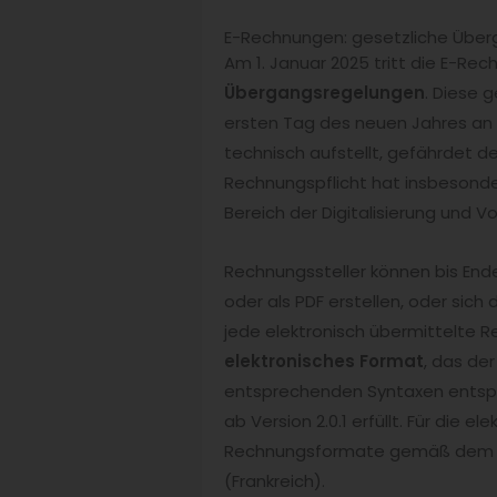
E-Rechnungen: gesetzliche Überg
Am 1. Januar 2025 tritt die E-Rec
Übergangsregelungen
. Diese 
ersten Tag des neuen Jahres an b
technisch aufstellt, gefährdet d
Rechnungspflicht hat insbesond
Bereich der Digitalisierung und V
Rechnungssteller können bis Ende
oder als PDF erstellen, oder sic
jede elektronisch übermittelte R
elektronisches Format
, das de
entsprechenden Syntaxen entspr
ab Version 2.0.1 erfüllt. Für di
Rechnungsformate gemäß dem ge
(Frankreich).