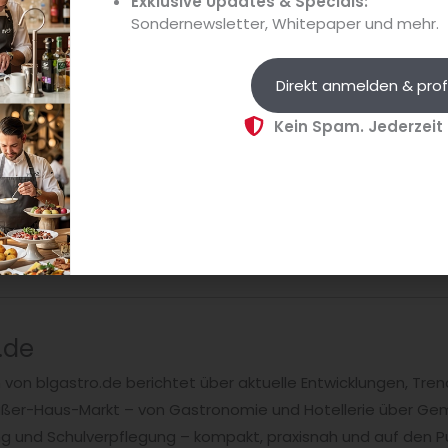
Exklusive Updates & Specials:
Sondernewsletter, Whitepaper und mehr.
Hilfreiche Mehrwertsteuertipps
eginn des Jahres ein Webinar unter der Leitung von Erich Na
Direkt anmelden & prof
ie Tipps zum Umgang mit der steigenden Mehrwertsteuer ga
Kein Spam. Jederzeit
.de
n von blgastro.de berichtet über aktuelle Entwicklungen, T
er-Haus-Markt – von Gastronomie und Hotellerie über Ge
ng und Schulverpflegung – kompakt, praxisnah und auf den P