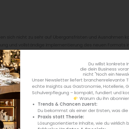
en sich nicht zu sehr auf Übergansfristen und Ausnahmen kon
ung und vollständige Implementierung
des neuen Formats i
! Am besten macht man es von Anfang an richtig und verzi
enexperte Erich Nagl. „Schließlich hält die E-Rechnung auch 
Du willst konkrete I
r allem fehlerfreie Verarbeitung.“
die dein Business vora
nicht "Noch ein Newsl
Unser Newsletter liefert branchenrelevante T
it den ETL Adhoga-Experten geht es
hier.
echte Insights aus Gastronomie, Hotellerie,
Schulverpflegung – kompakt, fundiert und kos
Warum du ihn abonniere
Trends & Chancen zuerst:
Du bekommst als einer der Ersten, was di
info
Praxis statt Theorie:
Lösungsorientierte Inhalte, wie du wirklich 