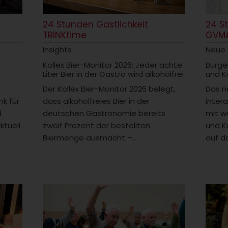
24 Stunden Gastlichkeit
24 S
TRINKtime
GVM
Insights
Neue
Kollex Bier-Monitor 2026: Jeder achte
Burge
Liter Bier in der Gastro wird alkoholfrei
und K
Der Kollex Bier-Monitor 2026 belegt,
Das n
k für
dass alkoholfreies Bier in der
intera
d
deutschen Gastronomie bereits
mit w
ktuell
zwölf Prozent der bestellten
und K
Biermenge ausmacht –...
auf da