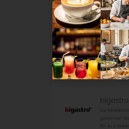
Die ETL Adhoga hatte zum B
gehalten, in dem s
blgastro
Die Redaktio
gesamten Auß
hin zu Cateri