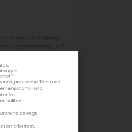
zentrieren. Eine frühzeitige
n das eigene Rechnungs- und
chtet auf ‚mal-so-mal-so-
viele Vorteile bereit und
nfos,
nbringen
etter"?
rends, praxisnahe Tipps und
 Gemeinschafts- und
tenfrei.
n solltest:
e Branche bewegt.
besser arbeitest.