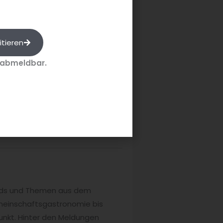
gl und Florian Langenstraß 
itieren
ben. Mehr dazu 
hier
.
 abmeldbar.
Quelle: ETL Adhoga
rends und Themen aus dem
meinschaftsgastronomie bis
unkt. Hinter den Meldungen