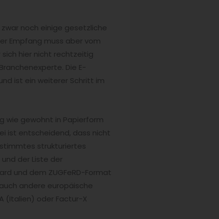
es zwar noch einige gesetzliche
er Empfang muss aber vom
ich hier nicht rechtzeitig
 Branchenexperte. Die E-
nd ist ein weiterer Schritt im
ng wie gewohnt in Papierform
ei ist entscheidend, dass nicht
estimmtes strukturiertes
und der Liste der
ndard und dem ZUGFeRD-Format
ch auch andere europäische
Italien) oder Factur-X