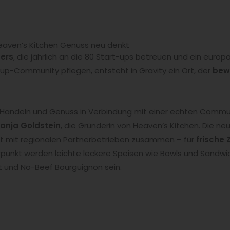
 Heaven’s Kitchen Genuss neu denkt
ers
,
die jährlich an die 80 Start-ups betreuen und ein euro
-up-Community pflegen, entsteht in Gravity ein Ort, der
bew
 Handeln und Genuss in Verbindung mit einer echten Communi
anja Goldstein
, die Gründerin von Heaven’s Kitchen. Die neu
et mit regionalen Partnerbetrieben zusammen – für
frische 
rpunkt werden leichte leckere Speisen wie Bowls und Sandw
ut und No-Beef Bourguignon sein.