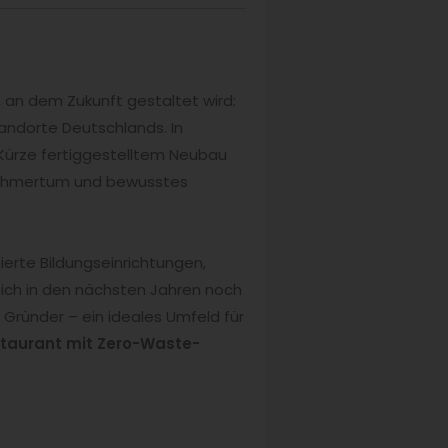
 an dem Zukunft gestaltet wird:
andorte Deutschlands. In
Kürze fertiggestelltem Neubau
ernehmertum und bewusstes
erte Bildungseinrichtungen,
sich in den nächsten Jahren noch
Gründer – ein ideales Umfeld für
staurant mit Zero-Waste-