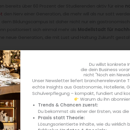
udien bereits über 60 Prozent der Studierenden aktiv für eine
n
pt
den Nerv einer Generation, die mehr will als nur satt werden:
 dem Bildungscampus ist daher nicht nur ein gastronomische
nn positioniert sich einmal mehr als
Modellstadt für nachh
e neue Generation, die mit Lust und Haltung Zukunft gestal
Du willst konkrete I
die dein Business vora
nicht "Noch ein Newsl
Unser Newsletter liefert branchenrelevante T
echte Insights aus Gastronomie, Hotellerie,
Schulverpflegung – kompakt, fundiert und kos
Warum du ihn abonniere
Trends & Chancen zuerst:
Du bekommst als einer der Ersten, was di
ie als Blaupause: Wie na
Praxis statt Theorie:
Lösungsorientierte Inhalte, wie du wirklich 