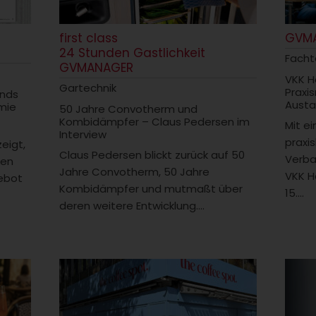
first class
GVM
24 Stunden Gastlichkeit
Fach
GVMANAGER
VKK H
Gartechnik
Praxi
ends
Austa
mie
50 Jahre Convotherm und
Kombidämpfer – Claus Pedersen im
Mit e
Interview
praxi
zeigt,
Claus Pedersen blickt zurück auf 50
Verba
men
Jahre Convotherm, 50 Jahre
VKK H
ebot
Kombidämpfer und mutmaßt über
15....
deren weitere Entwicklung....