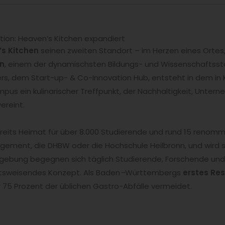
ation: Heaven’s Kitchen expandiert
s Kitchen
seinen zweiten Standort – im Herzen eines Ortes,
n
, einem der dynamischsten Bildungs- und Wissenschaftsst
s, dem Start-up- & Co-Innovation Hub, entsteht in dem in 
mpus ein kulinarischer Treffpunkt, der Nachhaltigkeit, Unt
ereint.
reits Heimat für über 8.000 Studierende und rund 15 renommi
gement, die DHBW oder die Hochschule Heilbronn, und wird 
Umgebung begegnen sich täglich Studierende, Forschende und 
ftsweisendes Konzept. Als Baden
–
Württembergs
erstes Re
er 75 Prozent der üblichen Gastro-Abfälle vermeidet.