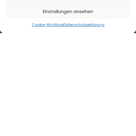
Einstellungen ansehen
Cookie-Richtlinie
Datenschutzerklärung
first class
Insights
GEO-Studie Hotellerie 2026: Warum DACH-Hotels
für KI unsichtbar sind
Die GEO-Studie Hotellerie 2026 von Maxonline
analysiert, wie sichtbar Vier- und Fünf-Sterne-
Hotels im DACH-Raum in KI-Empfehlungen sind
– nämlich kaum....