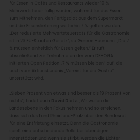
für Essen in Cafés und Restaurants wieder 19 %
Mehrwertsteuer fällig würden, während für das Essen
zum Mitnehmen, den Fertigsalat aus dem Supermarkt
und die Essenslieferung weiterhin 7 % gelten würden.
„Der reduzierte Mehrwertsteuersatz für die Gastronomie
ist in 23 EU-Staaten Gesetz“, so Gereon Haumann. „Die 7
% müssen einheitlich für Essen gelten.“ Er ruft
abschließend zur Teilnahme an der vom DEHOGA
initiierten Open Petition „7 % müssen bleiben“ auf, die
auch vom Aktionsbündnis „Vereint für die Gastro“
unterstützt wird.
„Sieben Prozent von etwas sind besser als 19 Prozent von
nichts“, findet auch
David Dietz
: „Wir wollen die
Landesebene in den Fokus nehmen und so erreichen,
dass sich das Land Rheinland-Pfalz über den Bundesrat
für eine Entfristung einsetzt. Denn die Gastronomie
spielt eine entscheidende Rolle bei lebendigen
Innenstädten und wenn sie stirbt, werden die Lichter