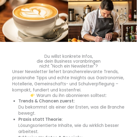
Kemal Üres kämpft für die Vielfalt der Gastro-Szene in
Deutschland. (Quelle: Vereint für die Gastro e. V./Daniel
Rettig)
„Wer den eigenen Familienbetrieb trotz Pandemie,
Fachkräftemangel, steigender Kosten und sinkender
Gästezahlen durch eine galoppierende Inflation am
Leben hatte halten können, der oder die soll dafür jetzt
mit einer Mehrwertsteuerhöhung bestraft werden? Das
Du willst konkrete Infos,
die dein Business voranbringen
macht für mich und viele andere, die für die Vielfalt in
nicht "Noch ein Newsletter"?
unserer Branche stehen, absolut keinen Sinn! Restaurants
Unser Newsletter liefert branchenrelevante Trends,
und Kneipen sind das Wohnzimmer Deutschlands, das
praxisnahe Tipps und echte Insights aus Gastronomie,
muss weiterhin gefördert werden und der ganzen
Hotellerie, Gemeinschafts- und Schulverpflegung –
kompakt, fundiert und kostenfrei.
Gesellschaft offenstehen“, fordert Kemal Üres. Nicht
Warum du ihn abonnieren solltest:
umsonst habe Olaf Scholz im letzten
Trends & Chancen zuerst:
Bundestagswahlkampf versprochen, dass der reduzierte
Du bekommst als einer der Ersten, was die Branche
Mehrwertsteuersatz von 7 % für die Gastronomie
bewegt.
Praxis statt Theorie:
dauerhaft erhalten bleiben solle.
Lösungsorientierte Inhalte, wie du wirklich besser
arbeitest.
Damit die Botschaft „Rettet die Vielfalt“ eine noch