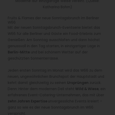
Moderne auf einzigartige Weise vereint. (Quelle:
Katharina Bohm)
Fruits & Flames der neue Sonntagsbrunch im Berliner
W66
Mit der neuen Sonntagsbrunch-Eventserie bietet das
W66 für alle Berliner und Gäste ein Food-Erlebnis zum
Genießen: Am Sonntag ausschlafen und dann höchst
genussvoll in den Tag starten, in einzigartiger Lage in
Berlin-Mitte
und bei schönem Wetter auf der
geschützten Sonnenterrasse.
Jeden ersten Sonntag im Monat wird das W66 zu dem
neuen, ungewöhnlichen Brunchspot der Hauptstadt und
kehrt damit gleichzeitig zu seinen
Ursprüngen
zurück.
Denn: Hinter dem modernen Deli steht
Wild & Wiese
, ein
erfahrenes Event-Catering-Unternehmen, das mit über
zehn Jahren Expertise
unvergessliche Events kreiert –
ganz so wie es der neue Sonntagsbrunch im W66
verspricht.