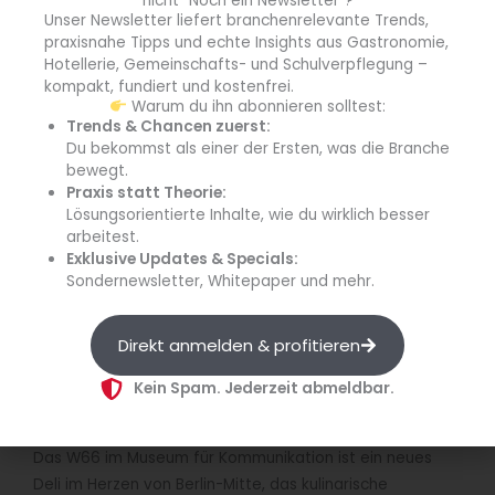
nicht "Noch ein Newsletter"?
Unser Newsletter liefert branchenrelevante Trends,
praxisnahe Tipps und echte Insights aus Gastronomie,
Hotellerie, Gemeinschafts- und Schulverpflegung –
kompakt, fundiert und kostenfrei.
Warum du ihn abonnieren solltest:
Auswahl süßer Speisen, die im W66 serviert werden.
Trends & Chancen zuerst:
Du bekommst als einer der Ersten, was die Branche
(Quelle: Katharina Bohm)
bewegt.
Praxis statt Theorie:
Gestartet wird am
3. August
mit „Fruits & Flames“: Die
Lösungsorientierte Inhalte, wie du wirklich besser
Gäste erwaten ausgewählte Speisen wie gegrillte
arbeitest.
Ananas und sommerliche Ceviche, Yakitori-Spieße mit
Exklusive Updates & Specials:
Aprikosenglasur (mit vegetarischen und veganen
Sondernewsletter, Whitepaper und mehr.
Optionen), Pfirsich-Burrata-Crostini, hausgemachtes
Brot, Brioche und Kuchen sowie ein umfassendes
Direkt anmelden & profitieren
Getränkeangebot mit einem Aperitif, Weißwein im Free
Flow, einem Kaffee und Wasser.
Kein Spam. Jederzeit abmeldbar.
Das Konzept des W66
Das W66 im Museum für Kommunikation ist ein neues
Deli im Herzen von Berlin-Mitte, das kulinarische