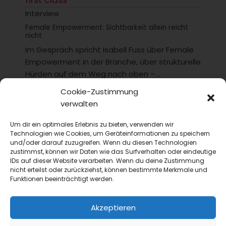
first class
Interview
Female Empowerment: Sichtbarkeit allein reicht
nicht
Im Gespräch spricht Isabell Fuss über Female
Empowerment in der Branche, über strukturelle
Hürden auf dem Weg nach oben –...
Cookie-Zustimmung
verwalten
Um dir ein optimales Erlebnis zu bieten, verwenden wir
Technologien wie Cookies, um Geräteinformationen zu speichern
und/oder darauf zuzugreifen. Wenn du diesen Technologien
zustimmst, können wir Daten wie das Surfverhalten oder eindeutige
IDs auf dieser Website verarbeiten. Wenn du deine Zustimmung
nicht erteilst oder zurückziehst, können bestimmte Merkmale und
Funktionen beeinträchtigt werden.
Akzeptieren