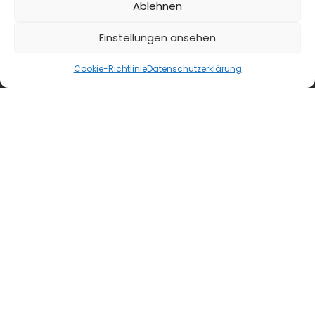
Ablehnen
Einstellungen ansehen
Cookie-Richtlinie
Datenschutzerklärung
blmedien.de
blgastro.de
moproweb.de
kaeseweb.de