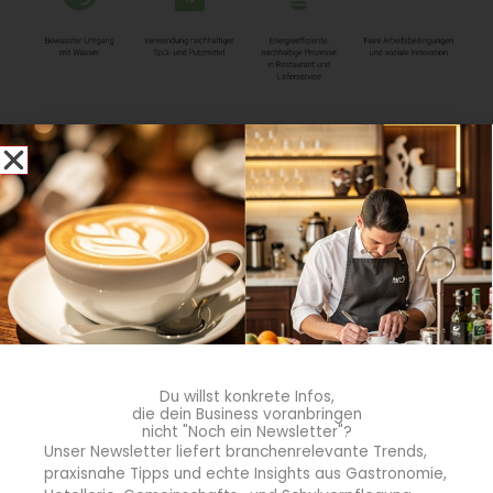
Bewertungskriterien Restaurant (Quelle: Branding
Cuisine)
Wettbewerbskriterien in der Kategorie Food
Ausschlaggebend für eine Teilnahme in der Kategorie
Du willst konkrete Infos,
Food ist folgende Liste mit Kriterien, von denen
nicht
die dein Business voranbringen
alle erfüllt
werden müssen:
nicht "Noch ein Newsletter"?
Unser Newsletter liefert branchenrelevante Trends,
praxisnahe Tipps und echte Insights aus Gastronomie,