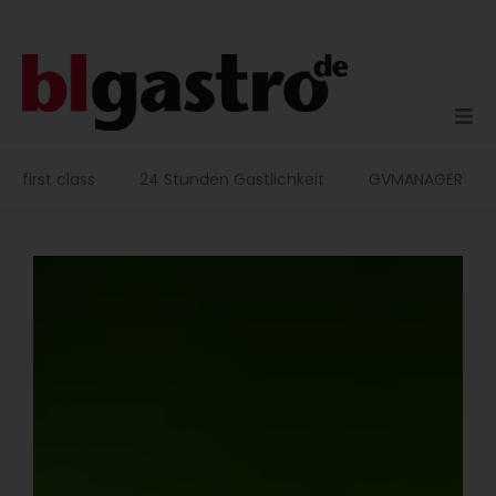
Zum
Inhalt
springen
first class
24 Stunden Gastlichkeit
GVMANAGER