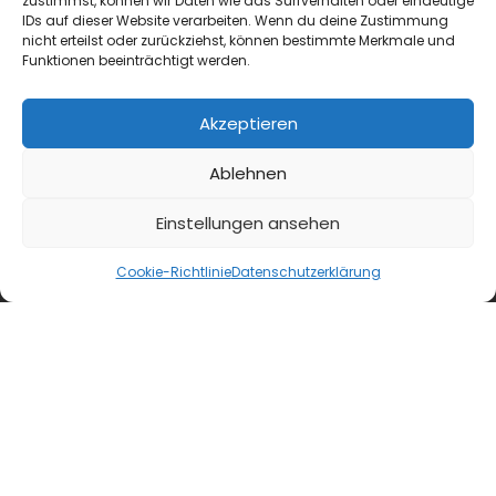
zustimmst, können wir Daten wie das Surfverhalten oder eindeutige
IDs auf dieser Website verarbeiten. Wenn du deine Zustimmung
nicht erteilst oder zurückziehst, können bestimmte Merkmale und
Funktionen beeinträchtigt werden.
Akzeptieren
Ablehnen
Einstellungen ansehen
Cookie-Richtlinie
Datenschutzerklärung
blmedien.de
blgastro.de
moproweb.de
kaeseweb.de