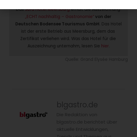
Pionier am Bodensee
Das 
Jufa Hotel Meersburg
 erhält die Auszeichnung 
„ECHT nachhaltig – Gastronomie“
 von der 
Deutschen Bodensee Tourismus GmbH
. Das Hotel 
ist der erste Betrieb aus Meersburg, dem das 
Zertifikat verliehen wird. Was das Hotel für die 
Auszeichnung unternahm, lesen Sie 
hier
.
Quelle: Grand Elysée Hamburg
blgastro.de
Die Redaktion von
blgastro.de berichtet über
aktuelle Entwicklungen,
Trends und Themen aus