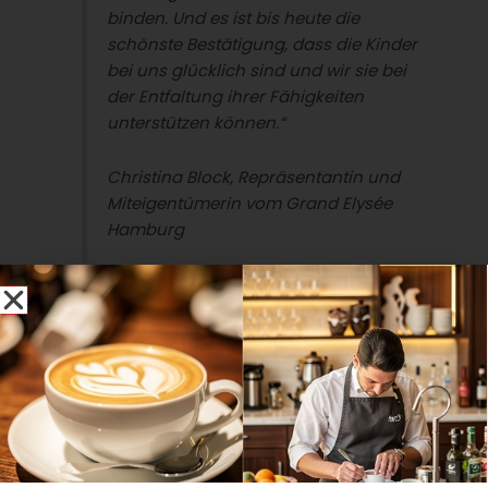
binden. Und es ist bis heute die
schönste Bestätigung, dass die Kinder
bei uns glücklich sind und wir sie bei
der Entfaltung ihrer Fähigkeiten
unterstützen können.“
Christina Block, Repräsentantin und
Miteigentümerin vom Grand Elysée
Hamburg
In einer
Jugendstilvilla
, direkt neben dem Hotel Grand
Elysée Hamburg an der Rothenbaumchaussee, ist der
Kindergarten zu Hause. Mit ihren acht Kolleginnen
betreut die
Leiterin Carina Stegmann
täglich
48 Kinder
im Alter von acht Monaten bis sechs Jahren aus
zehn
Nationen
. Soweit Plätze frei sind, können auch Eltern, die
nicht im Grand Elysée Hamburg tätig sind, ihren
Nachwuchs im Elysée Kindergarten anmelden.