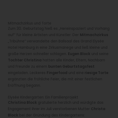
Mitmachzirkus und Torte
Zum 30. Geburtstag hieß es „Hereinspaziert und Vorhang
auf“ für kleine Artisten und Künstler: Der
Mitmachzirkus
„Tribühne“ verwandelte den Ballsaal des Grand Elysée
Hotel Hamburg in eine Zirkusmanege und ließ kleine und
große Herzen schneller schlagen.
Eugen Block
und seine
Tochter Christina
hatten alle Kinder, Eltern, Nachbarn
und Freunde zu einem
bunten Geburtstagsfest
eingeladen. Leckeres
Fingerfood
und eine
riesige Torte
ergänzten die fröhliche Feier, die mit einer festlichen
Eröffnung begann.
Elysée Kindergarten: Ein Familienprojekt
Christina Block
gratulierte herzlich und würdigte das
Engagement ihrer im Juli verstorbenen Mutter
Christa
Block
bei der Gründung des Kindergartens: