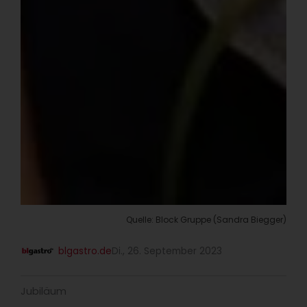
Quelle: Block Gruppe (Sandra Biegger)
blgastro.de
Di., 26. September 2023
Jubiläum