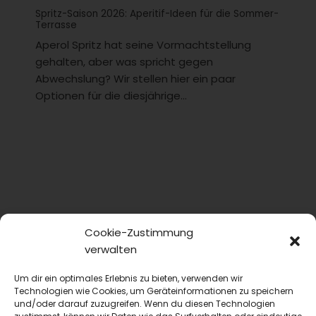
Spritz-Saison 2026: Aperitif-Ideen für die Sommer-
Terrasse
Aperol Spritz hat seine Vormachtstellung
gehalten, aber was spricht gegen
Abwechslung? Wir stellen hier ein paar
Optionen für die diesjährige...
Cookie-Zustimmung
verwalten
Um dir ein optimales Erlebnis zu bieten, verwenden wir
Technologien wie Cookies, um Geräteinformationen zu speichern
und/oder darauf zuzugreifen. Wenn du diesen Technologien