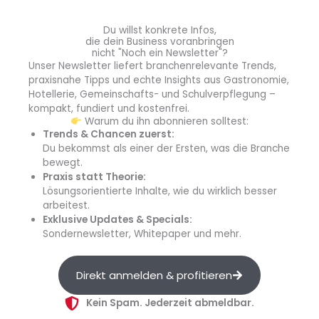
Kunst und Sprachen und gutes Essen
Du willst konkrete Infos,
die dein Business voranbringen
Fantasie und Kreativität anzuregen, Wissbegierde und
nicht "Noch ein Newsletter"?
Freude am Lernen zu wecken – das sind die Ziele der
Unser Newsletter liefert branchenrelevante Trends,
erfahrenen Kindergartenleiterin und ihres Teams. Unter
praxisnahe Tipps und echte Insights aus Gastronomie,
Hotellerie, Gemeinschafts- und Schulverpflegung –
liebevoller Anleitung erhalten die Kinder spannende
kompakt, fundiert und kostenfrei.
Angebote aus den Bereichen
Kunst, Musik, Theater,
Warum du ihn abonnieren solltest:
Natur, Technik, Bewegung und Verkehr
. Verwöhnt
Trends & Chancen zuerst:
werden die Jüngsten
täglich
mit
vier kindgerechten,
Du bekommst als einer der Ersten, was die Branche
frisch zubereiteten Mahlzeiten aus der Hotelküche
. Zu
bewegt.
Praxis statt Theorie:
den weiteren Angeboten im Elysée Kindergarten zählt
Lösungsorientierte Inhalte, wie du wirklich besser
die
frühmusikalische Erziehung
mit der
Musikschule
arbeitest.
„Elbtöne“
sowie wöchentlicher
Englischunterricht
.
Exklusive Updates & Specials:
Sondernewsletter, Whitepaper und mehr.
info
Direkt anmelden & profitieren
Kein Spam. Jederzeit abmeldbar.