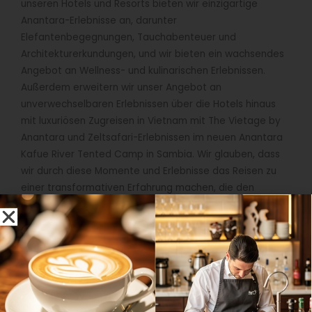
unseren Hotels und Resorts bieten wir einzigartige
Anantara-Erlebnisse an, darunter
Elefantenbegegnungen, Tauchabenteuer und
Architekturerkundungen, und wir bieten ein wachsendes
Angebot an Wellness- und kulinarischen Erlebnissen.
Außerdem erweitern wir unser Angebot an
unverwechselbaren Erlebnissen über die Hotels hinaus
mit luxuriösen Zugreisen in Vietnam mit The Vietage by
Anantara und Zeltsafari-Erlebnissen im neuen Anantara
Kafue River Tented Camp in Sambia. Wir glauben, dass
wir durch diese Momente und Erlebnisse das Reisen zu
einer transformativen Erfahrung machen, die den
Gästen noch lange nach ihrem Anantara-Aufenthalt in
Erinnerung bleiben wird.