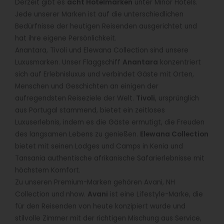
Derzeit gibt es
acht Hotelmarken
unter Minor Hotels.
Jede unserer Marken ist auf die unterschiedlichen
Bedürfnisse der heutigen Reisenden ausgerichtet und
hat ihre eigene Persönlichkeit.
Anantara, Tivoli und Elewana Collection sind unsere
Luxusmarken. Unser Flaggschiff
Anantara
konzentriert
sich auf Erlebnisluxus und verbindet Gäste mit Orten,
Menschen und Geschichten an einigen der
aufregendsten Reiseziele der Welt.
Tivoli
, ursprünglich
aus Portugal stammend, bietet ein zeitloses
Luxuserlebnis, indem es die Gäste ermutigt, die Freuden
des langsamen Lebens zu genießen.
Elewana Collection
bietet mit seinen Lodges und Camps in Kenia und
Tansania authentische afrikanische Safarierlebnisse mit
höchstem Komfort.
Zu unseren Premium-Marken gehören Avani, NH
Collection und nhow.
Avani
ist eine Lifestyle-Marke, die
für den Reisenden von heute konzipiert wurde und
stilvolle Zimmer mit der richtigen Mischung aus Service,