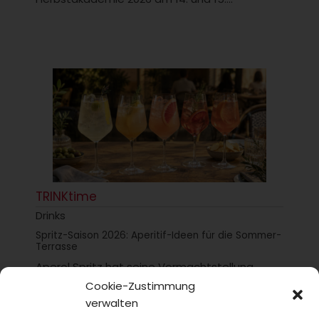
TRINKtime
Drinks
Spritz-Saison 2026: Aperitif-Ideen für die Sommer-
Terrasse
Aperol Spritz hat seine Vormachtstellung
gehalten, aber was spricht gegen
Cookie-Zustimmung
Abwechslung? Wir stellen hier ein paar
verwalten
Optionen für die diesjährige...