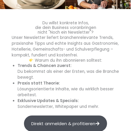
Welche Pläne gibt es für die verschiedenen Marken von
Minor Hotels?
Wir glauben, dass es eine Möglichkeit gibt, unser
Markenportfolio über unsere derzeitigen acht Marken
Du willst konkrete Infos,
hinaus zu erweitern, um die unbefriedigte Nachfrage der
die dein Business voranbringen
nicht "Noch ein Newsletter"?
Verbraucher zu befriedigen und den Hoteleigentümern
Unser Newsletter liefert branchenrelevante Trends,
mehr Optionen zu bieten, insbesondere im Lifestyle-
praxisnahe Tipps und echte Insights aus Gastronomie,
Bereich und bei den Soft Brands. Wir arbeiten an unserer
Hotellerie, Gemeinschafts- und Schulverpflegung –
ersten
Soft Brand
, einer Art
kompakt, fundiert und kostenfrei.
Warum du ihn abonnieren solltest:
Partnerschaftsvereinbarung, die es
unabhängigen
Trends & Chancen zuerst:
Hotels
ermöglicht, ihre Individualität zu bewahren und
Du bekommst als einer der Ersten, was die Branche
gleichzeitig unsere Systeme und Markenunterstützung zu
bewegt.
nutzen, und wir prüfen, wo wir uns in diesem Bereich
Praxis statt Theorie:
Lösungsorientierte Inhalte, wie du wirklich besser
positionieren wollen. Sie können in den kommenden
arbeitest.
Monaten und Jahren mehrere neue Marken von Minor
Exklusive Updates & Specials:
Hotels erwarten, und möglicherweise wird Minor Hotels
Sondernewsletter, Whitepaper und mehr.
bis Ende 2025 auf ein Dutzend Marken anwachsen.
Direkt anmelden & profitieren
Sind davon auch Hotels in der DACH-Region betroffen?
Die deutschsprachigen Märkte spielen weiterhin eine