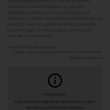
Entwicklungsprogrammen M-Lead, Future Leaders
Accelerator und Learning@Minor, um gefragte
Fähigkeiten aufzubauen und den Aufstieg unserer
Mitarbeiter zu fördern. Wir setzen uns außerdem das Ziel,
jährlich 50 % der Führungsebenen intern zu befördern,
und bevorzugen, wo immer möglich, ein Wachstum
innerhalb von Minor Hotels.
Vielen Dank für das Gespräch!
Quelle: das Interview führte Michael Teodorescu/B&L
MedienGesellschaft
info
Hotelgruppen
Auch andere Hotelgruppen expandieren, ändern 
Konzepte und haben mit ähnlichen 