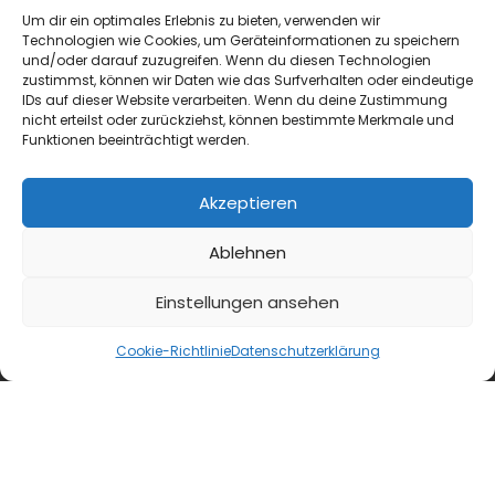
Um dir ein optimales Erlebnis zu bieten, verwenden wir
Technologien wie Cookies, um Geräteinformationen zu speichern
und/oder darauf zuzugreifen. Wenn du diesen Technologien
zustimmst, können wir Daten wie das Surfverhalten oder eindeutige
IDs auf dieser Website verarbeiten. Wenn du deine Zustimmung
nicht erteilst oder zurückziehst, können bestimmte Merkmale und
Funktionen beeinträchtigt werden.
Akzeptieren
Ablehnen
Einstellungen ansehen
KAFFEE & Co.
Konzept
Cookie-Richtlinie
Datenschutzerklärung
Neue Pop-up-Kaffeebar „The Coffee Spot by
Tchibo“
Mit The Coffee Spot by Tchibo erprobt das
Unternehmen in Hamburg-Eimsbüttel ein
eigenständiges Kaffeebar-Konzept mit Pop-
up-Charakter, hochwertiger Kaffeequalität