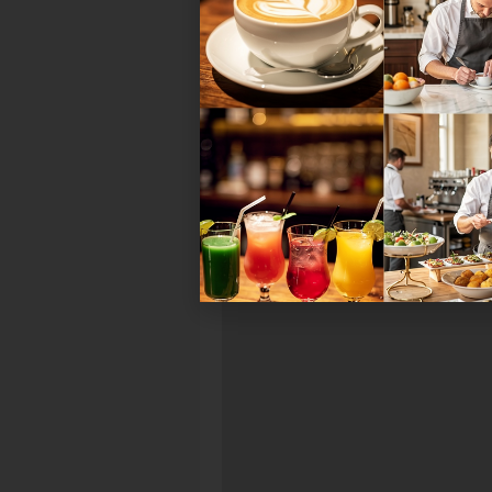
zukunftsfähig sind. Ihre Lösunge
anspruchsvolle Gäste.
Fazit: Pflichttermin für die H
Die
Independent Hotel Show M
knüpfen und sich für kommende 
neue Maßstäbe setzen möchte, so
Tipp:
Frühzeitig anmelden und Te
www.independenthotels.de
.