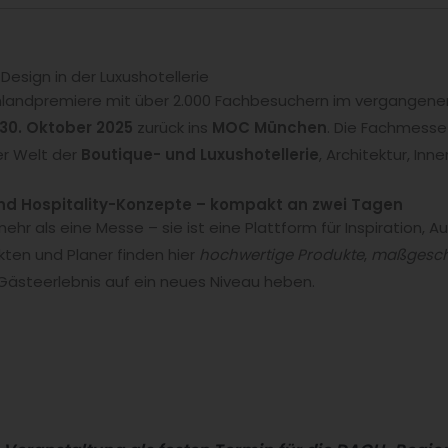
esign in der Luxushotellerie
hlandpremiere mit über 2.000 Fachbesuchern im vergangenen
 30. Oktober 2025
zurück ins
MOC München
. Die Fachmesse 
er Welt der
Boutique- und Luxushotellerie
, Architektur, Inn
und Hospitality-Konzepte – kompakt an zwei Tagen
ehr als eine Messe – sie ist eine Plattform für Inspiration,
kten und Planer finden hier
hochwertige Produkte
,
maßgeschn
 Gästeerlebnis auf ein neues Niveau heben.