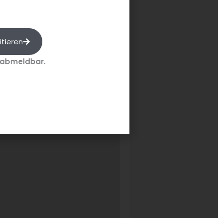
rsonalisierte Services für
itieren
 entdecken, Partnerschaften zu
 abmeldbar.
u rüsten. Wer mit seinem Hotel
eitere Informationen unter