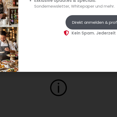
n garantieren
nahtlose Integration
, erhöhte Effizienz und pe
Exklusive Updates & Specials:
Sondernewsletter, Whitepaper und mehr.
otelbranche in DACH und den Alpenraum
Direkt anmelden & prof
unich 2025
ist der ideale Ort, um
trendsichere Lösungen
zu
Kein Spam. Jederzeit
Herausforderungen in der
Luxus- und Boutique-Hotellerie
z
llte diesen Termin nicht verpassen.
il des exklusiven Netzwerks der Hotelinnovatoren werden! W