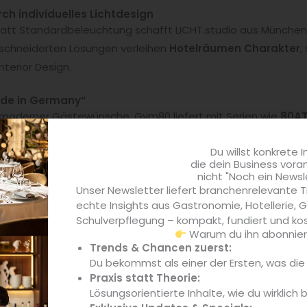
ch individuelles Lichtdesign
att Standardbeleuchtung schafft LICHT.studio aus München 
schneiderten Lösungen verleihen
Hotelräumen Charakter
,
terior Design.
ade in Germany“
il moderner Gästewünsche. Gym80 liefert mit Serien wie
80AT
Hotelstudios passen. Eine starke Kombination aus
Platzoptim
Du willst konkrete I
ewusste Reisende.
die dein Business vora
nicht "Noch ein Newsl
Hotelerlebnisse
Unser Newsletter liefert branchenrelevante T
Hotels
sorgt die KEUK Group für moderne TV-, WLAN- und Si
echte Insights aus Gastronomie, Hotellerie,
Schulverpflegung – kompakt, fundiert und kos
ualisierte
Digital Signage- und Entertainment-Systeme
,
Warum du ihn abonniere
ional stärken.
Trends & Chancen zuerst:
Du bekommst als einer der Ersten, was di
r jedes Hotelkonzept
Praxis statt Theorie:
telgruppe – Smartbloqs liefert
modulare IT-Infrastruktur
Lösungsorientierte Inhalte, wie du wirklich 