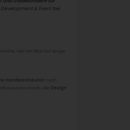
on und insbesondere für
s Development & Event bei
che. Hier ein Blick auf einige
che Handwerkskunst
nach
stilbewusste Hotels, die
Design