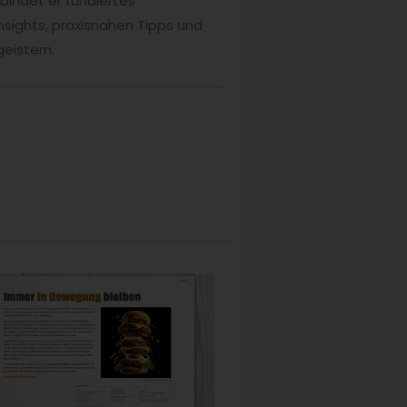
bindet er fundiertes
nsights, praxisnahen Tipps und
eistern.