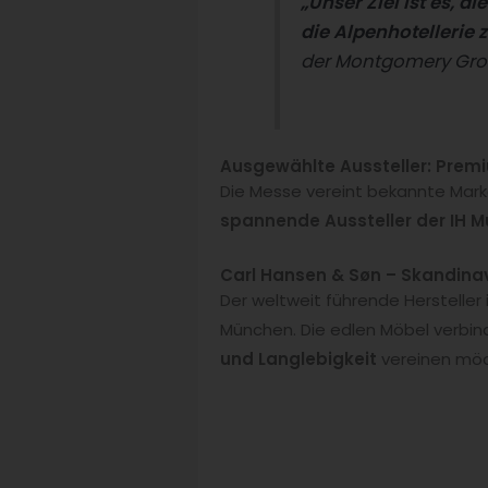
„Unser Ziel ist es, 
die Alpenhotellerie z
der Montgomery Gro
Ausgewählte Aussteller: Prem
Die Messe vereint bekannte Marke
spannende Aussteller der IH M
Carl Hansen & Søn – Skandina
Der weltweit führende Hersteller
München. Die edlen Möbel verbinde
und Langlebigkeit
vereinen möc