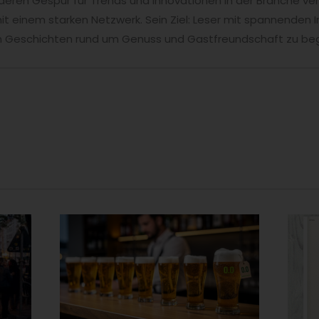
ren Gespür für Trends und Innovationen in der Branche ver
t einem starken Netzwerk. Sein Ziel: Leser mit spannenden I
en Geschichten rund um Genuss und Gastfreundschaft zu beg