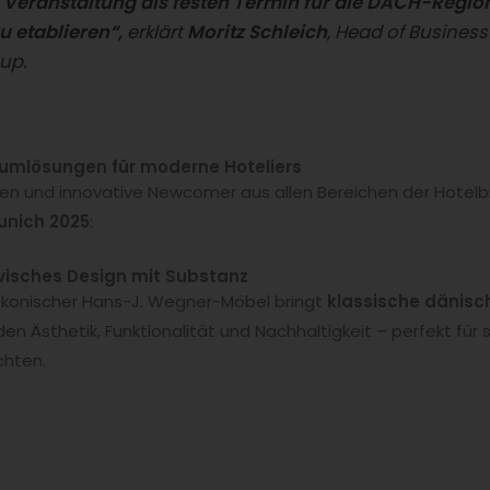
die Veranstaltung als festen Termin für die DACH-Regi
u etablieren“,
erklärt
Moritz Schleich
, Head of Busines
up.
iumlösungen für moderne Hoteliers
n und innovative Newcomer aus allen Bereichen der Hotelbran
unich 2025
:
visches Design mit Substanz
 ikonischer Hans-J. Wegner-Möbel bringt
klassische dänis
n Ästhetik, Funktionalität und Nachhaltigkeit – perfekt für 
hten.