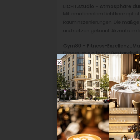
LICHT.studio – Atmosphäre dur
Mit emotionalem Lichtkonzept st
Rauminszenierungen. Die maßge
und setzen gekonnt Akzente im In
Gym80 – Fitness-Exzellenz „M
Fitness ist ein fester Bestandte
Trainingsgeräte, die perfekt in 
Funktionalität
für gesundheitsb
KEUK Group & triAV – Digitale 
Mit cleverer
Medientechnik für 
Tochtermarke triAV bietet individ
gleichzeitig die Hotelmarke emot
Smartbloqs – Skalierbare IT fü
Ob Boutique-Hotel oder große Ho