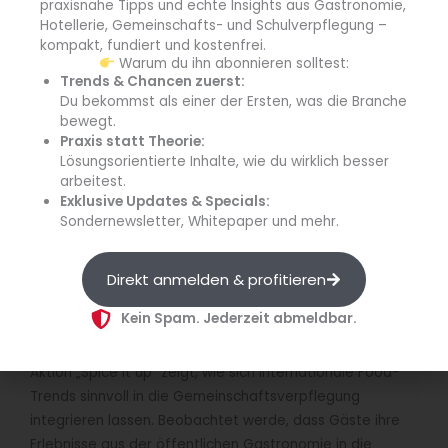
praxisnahe Tipps und echte Insights aus Gastronomie,
Entwickelt wurde die besondere Aktion vom hauseigenen
Hotellerie, Gemeinschafts- und Schulverpflegung –
Kulinarik Team in enger Zusammenarbeit mit
kompakt, fundiert und kostenfrei.
Warum du ihn abonnieren solltest:
Gewürzpartner
Wiberg
. Ergänzt wird das Angebot durch
Trends & Chancen zuerst:
passende Snacks und bunte Superfood-Getränke, die
Du bekommst als einer der Ersten, was die Branche
das Geschmackserlebnis abrunden und für zusätzliche
bewegt.
Genussmomente sorgen.
Praxis statt Theorie:
Lösungsorientierte Inhalte, wie du wirklich besser
arbeitest.
Internationale Food-Trends übertragen
Exklusive Updates & Specials:
„Gewürze sind Schlüssel zu Emotionen und Erinnerungen
Sondernewsletter, Whitepaper und mehr.
– sie nehmen uns mit auf eine Reise weit über den
Tellerrand hinaus“, erklärt
André Schellenberg
, Culinary
Commercial Director der Compass Group Deutschland.
Direkt anmelden & profitieren
Sie weckten Assoziationen an vertraute
Kein Spam. Jederzeit abmeldbar.
Kindheitsgerichte, besondere Reiseerlebnisse oder den
Duft exotischer Märkte. Schellenberg betont, dass die
Aktion „Spice it up“ zeigt, wie sich internationale Food-
Trends sinnvoll in die Gemeinschaftsverpflegung
integrieren lassen. Beobachtet werde, dass Gäste ihre
Erlebnisse aus der öffentlichen Gastronomie in die