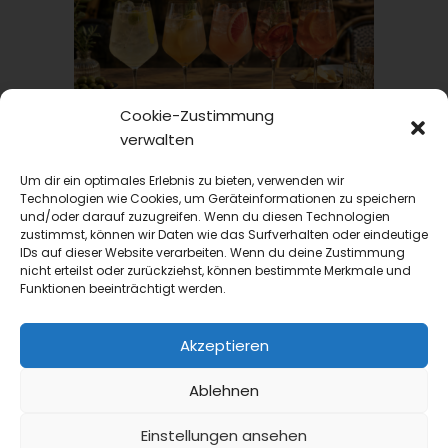
Cookie-Zustimmung
verwalten
TRINKtime
Drinks
Um dir ein optimales Erlebnis zu bieten, verwenden wir
Spritz-Saison 2026: Aperitif-Ideen für die Sommer-
Technologien wie Cookies, um Geräteinformationen zu speichern
Terrasse
und/oder darauf zuzugreifen. Wenn du diesen Technologien
zustimmst, können wir Daten wie das Surfverhalten oder eindeutige
Aperol Spritz hat seine Vormachtstellung
IDs auf dieser Website verarbeiten. Wenn du deine Zustimmung
gehalten, aber was spricht gegen
nicht erteilst oder zurückziehst, können bestimmte Merkmale und
Funktionen beeinträchtigt werden.
Abwechslung? Wir stellen hier ein paar
Optionen für die diesjährige...
Akzeptieren
Ablehnen
Einstellungen ansehen