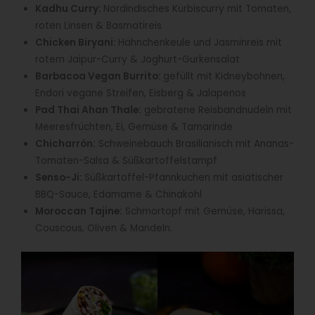
Kadhu Curry:
Nordindisches Kürbiscurry mit Tomaten,
roten Linsen & Basmatireis
Chicken Biryani:
Hähnchenkeule und Jasminreis mit
rotem Jaipur-Curry & Joghurt-Gurkensalat
Barbacoa Vegan Burrito:
gefüllt mit Kidneybohnen,
Endori vegane Streifen, Eisberg & Jalapenos
Pad Thai Ahan Thale:
gebratene Reisbandnudeln mit
Meeresfrüchten, Ei, Gemüse & Tamarinde
Chicharrón:
Schweinebauch Brasilianisch mit Ananas-
Tomaten-Salsa & Süßkartoffelstampf
Senso-Ji:
Süßkartoffel-Pfannkuchen mit asiatischer
BBQ-Sauce, Edamame & Chinakohl
Moroccan Tajine:
Schmortopf mit Gemüse, Harissa,
Couscous, Oliven & Mandeln.