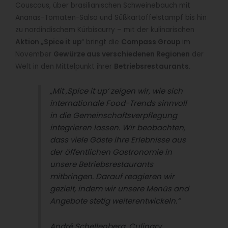
Couscous, über brasilianischen Schweinebauch mit
Ananas-Tomaten-Salsa und Süßkartoffelstampf bis hin
zu nordindischem Kürbiscurry – mit der kulinarischen
Aktion „Spice it up
“ bringt die
Compass Group
im
November
Gewürze aus verschiedenen Regionen
der
Welt in den Mittelpunkt ihrer
Betriebsrestaurants
.
„Mit ‚Spice it up‘ zeigen wir, wie sich
internationale Food-Trends sinnvoll
in die Gemeinschaftsverpflegung
integrieren lassen. Wir beobachten,
dass viele Gäste ihre Erlebnisse aus
der öffentlichen Gastronomie in
unsere Betriebsrestaurants
mitbringen. Darauf reagieren wir
gezielt, indem wir unsere Menüs and
Angebote stetig weiterentwickeln.“
André Schellenberg, Culinary