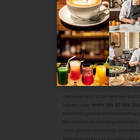
Unternehmen müssen daher
na
Energieeffizienz und Klimaschutz 
Diese Regelung
betrifft
bereits 
dem Berichtsjahr 2025 ist es abe
Doch Nachhaltigkeit spielt in d
Nachhaltigkeit nicht nur als Pfli
gleichzeitig als zukunftsfähige, 
transparent dokumentiert, positio
Wer ist generell betroffen?
Generell sind Unternehmen betro
haben oder
mehr als 50 Mio. E
Nachhaltigkeitsberichterstattung
Besonders Hochenergiebetriebe w
ökologische Standards trotz ihrer
Berichterstattung, sondern auc