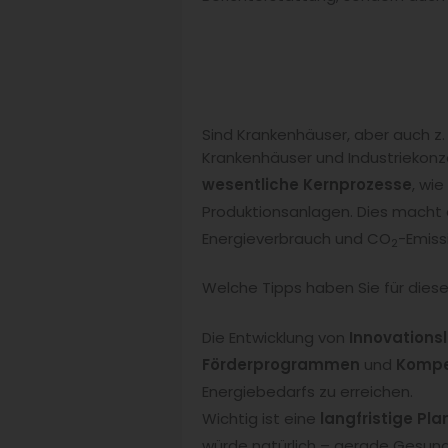
Sind Krankenhäuser, aber auch z. 
Krankenhäuser und Industriekonz
wesentliche Kernprozesse
, wi
Produktionsanlagen. Dies macht e
Energieverbrauch und CO
-Emiss
2
Welche Tipps haben Sie für dies
Die Entwicklung von
Innovations
Förderprogrammen
und
Komp
Energiebedarfs zu erreichen.
Wichtig ist eine
langfristige Pl
würde natürlich – gerade Gesund