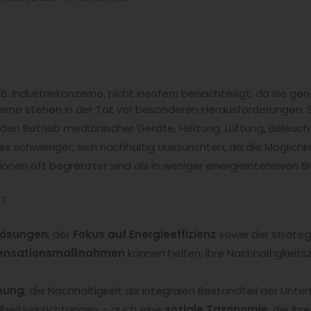
B. Indus­triekonzerne, nicht insofern benachteiligt, da sie g
erne stehen in der Tat vor besonderen He­rausforderungen. 
e den Betrieb medizinischer Geräte, Heizung, Lüftung, Beleuc
s schwieriger, sich nachhaltig auszurichten, da die Möglichk
ionen oft begrenzter sind als in weniger energieintensiven B
e?
lösungen
, der
Fokus auf Energie­effizienz
sowie der strateg
ensationsmaßnahmen
können helfen, ihre Nachhaltigkeits
anung
, die Nachhaltigkeit als integralen Bestandteil der Unt
heitseinrichtungen – auch eine
soziale Taxonomie
, die ih