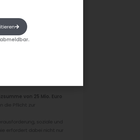
owohl ökologische Aspekte wie
zerne
oder auch
Helios
; seit
itieren
.
 abmeldbar.
Dabei müssen die Betriebe
gsmöglichkeiten zu sichern und
 Lösungen investiert und diese
und Kunden
gleichermaßen.
nzsumme von 25 Mio. Euro
 die Pflicht zur
rausforderung, soziale und
ie erfordert dabei nicht nur