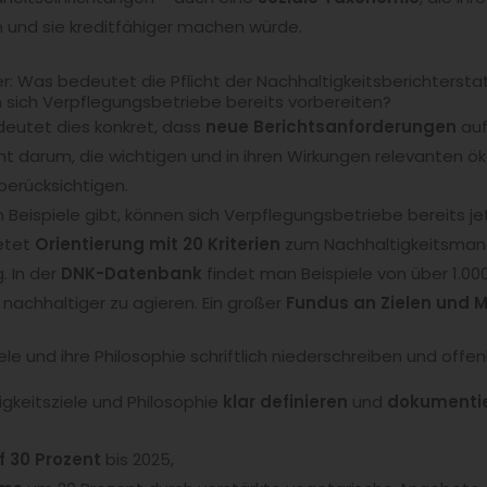
n und sie kreditfähiger machen würde.
er: Was bedeutet die Pflicht der Nachhaltigkeitsberichterstat
ten sich Verpflegungsbetriebe bereits vorbereiten?
edeutet dies konkret, dass
neue Berichtsanforderungen
auf
eht darum, die wichtigen und in ihren Wirkungen relevanten ö
erücksichtigen.
 Beispiele gibt, können sich Verpflegungsbetriebe bereits je
etet
Orientierung mit 20 Kriterien
zum Nachhaltigkeitsma
. In der
DNK-Datenbank
findet man Beispiele von über 1.00
nachhaltiger zu agieren. Ein großer
Fundus an Zielen und
Ziele und ihre Philosophie schriftlich niederschreiben und of
tigkeitsziele und Philosophie
klar definieren
und
dokumenti
f 30 Prozent
bis 2025,