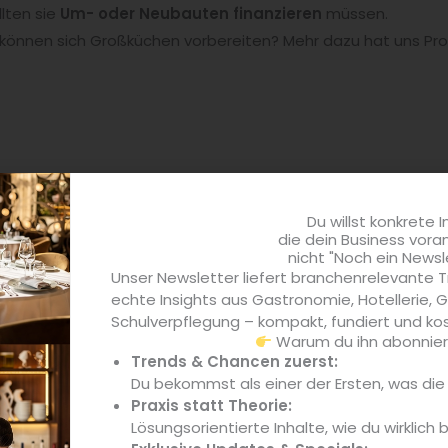
ollten sie
Um- oder Neubauten finanzieren
müssen.
önnen sich Großküchen vorbereiten? Mehr dazu hat uns Prof.
Du willst konkrete I
aier
die dein Business vora
nicht "Noch ein Newsl
Unser Newsletter liefert branchenrelevante T
 Nachhaltigkeit Einfluss auf die Kreditvergabe durch Banken.
echte Insights aus Gastronomie, Hotellerie,
und für Großküchen?
Schulverpflegung – kompakt, fundiert und kos
Warum du ihn abonniere
ich zunehmend an den Vorgaben des EU-Aktionsplans Sustain
Trends & Chancen zuerst:
Du bekommst als einer der Ersten, was di
iale Kriterien
in ihre Entscheidungen einzubeziehen. Ziel is
Praxis statt Theorie:
d gleichzeitig das Risiko von Investitionen in nicht nachhal
Lösungsorientierte Inhalte, wie du wirklich 