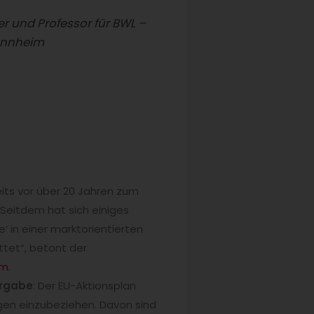
r und Professor für BWL –
annheim
eits vor über 20 Jahren zum
 Seitdem hat sich einiges
e‘ in einer marktorientierten
ttet“, betont der
im
.
ergabe
: Der EU-Aktionsplan
ngen einzubeziehen. Davon sind