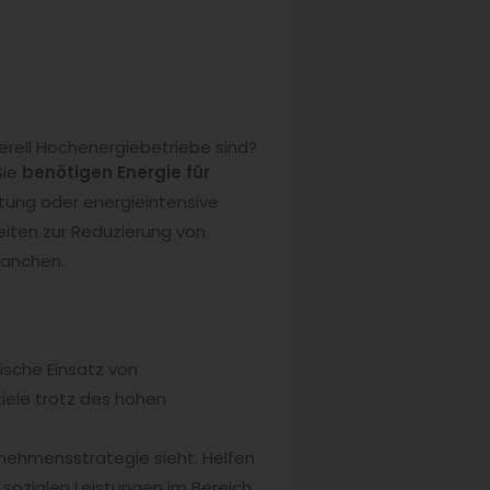
enerell Hochenergiebetriebe sind?
Sie
benötigen Energie für
htung oder energieintensive
eiten zur Reduzierung von
ranchen.
ische Einsatz von
ziele trotz des hohen
ernehmensstrategie sieht. Helfen
re sozialen Leistungen im Bereich