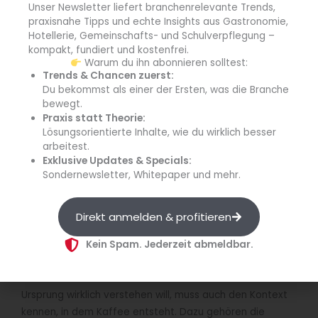
Unser Newsletter liefert branchenrelevante Trends,
auf Aromatik und Konsistenz
praxisnahe Tipps und echte Insights aus Gastronomie,
Qualitätsentscheidungen auf der Finca und ihre
Hotellerie, Gemeinschafts- und Schulverpflegung –
wirtschaftlichen Grenzen
kompakt, fundiert und kostenfrei.
Warum du ihn abonnieren solltest:
Cuppings im Ursprung, die zeigen, wie frisch
Trends & Chancen zuerst:
verarbeiteter Kaffee schmeckt und wie sich Profile
Du bekommst als einer der Ersten, was die Branche
verändern
bewegt.
grundlegende wirtschaftliche Zusammenhänge, etwa
Praxis statt Theorie:
Preisbildung und Planungssicherheit
Lösungsorientierte Inhalte, wie du wirklich besser
arbeitest.
Exklusive Updates & Specials:
Für viele Teilnehmende aus dem HoReCa-Umfeld
Sondernewsletter, Whitepaper und mehr.
entsteht hier ein neues Verständnis für Fragen, die
später im Betrieb täglich relevant sind – vom Einkauf bis
zur Preisargumentation.
Direkt anmelden & profitieren
Kein Spam. Jederzeit abmeldbar.
Mehr als Kaffee: Die Region verstehen
Die Kaffeereisen sind bewusst so angelegt, dass sie
nicht bei der Arbeit auf der Finca enden. Wer den
Ursprung wirklich verstehen will, muss auch den Kontext
kennen, in dem Kaffee entsteht. Dazu gehören die