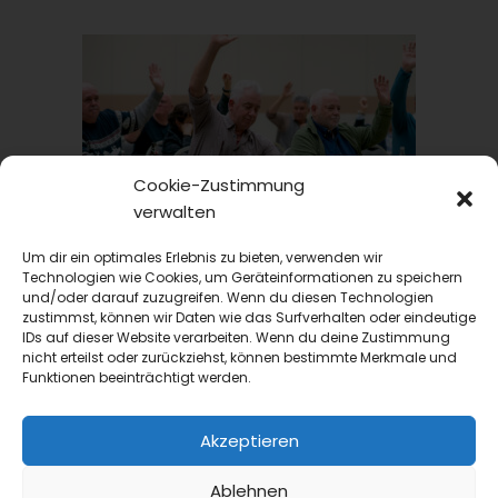
Cookie-Zustimmung
verwalten
GVMANAGER
Um dir ein optimales Erlebnis zu bieten, verwenden wir
Fachtagung
Technologien wie Cookies, um Geräteinformationen zu speichern
VKK Herbstakademie 2026: Praxisnahe Workshops
und/oder darauf zuzugreifen. Wenn du diesen Technologien
und kollegialer Austausch
zustimmst, können wir Daten wie das Surfverhalten oder eindeutige
IDs auf dieser Website verarbeiten. Wenn du deine Zustimmung
Mit einem modular kombinierbaren,
nicht erteilst oder zurückziehst, können bestimmte Merkmale und
praxisbezogenen Programm lädt der Verband
Funktionen beeinträchtigt werden.
der Küchenleitung zu seiner VKK
Herbstakademie 2026 am 14. und 15....
Akzeptieren
Ablehnen