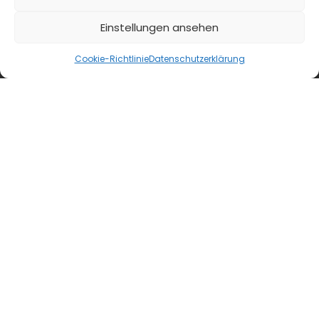
Einstellungen ansehen
Cookie-Richtlinie
Datenschutzerklärung
TRINKtime
Drinks
Spritz-Saison 2026: Aperitif-Ideen für die Sommer-
Terrasse
Aperol Spritz hat seine Vormachtstellung
gehalten, aber was spricht gegen
Abwechslung? Wir stellen hier ein paar
Optionen für die diesjährige...