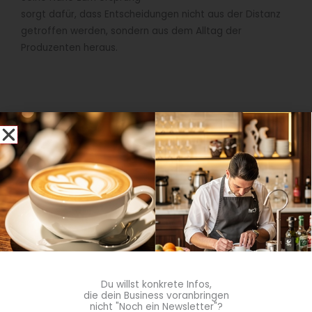
sorgt dafür, dass Entscheidungen nicht aus der Distanz
getroffen werden, sondern aus dem Alltag der
Produzenten heraus.
Lernen im Ursprung: Themen, die bleiben
Ein zentraler Bestandteil der Reisen ist die inhaltliche
Arbeit vor Ort. Es geht nicht um Vollständigkeit, sondern
um Relevanz. Behandelt werden Themen, die für
Gastronomie und Hotellerie unmittelbar anschlussfähig
sind:
unterschiedliche Aufbereitungsprozesse wie washed,
honey oder natural – nicht theoretisch, sondern
Du willst konkrete Infos,
anhand realer Chargen
die dein Business voranbringen
nicht "Noch ein Newsletter"?
der Einfluss von Klima, Höhenlage und Erntezeitpunkt