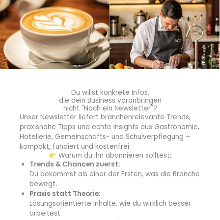
Wertschätzung von Bier haben wir sehr viel zu
verdanken“, betont
Dr. Wolfgang Stempfl
,
Gründungsmitglied des Verbandes.
Du willst konkrete Infos,
die dein Business voranbringen
nicht "Noch ein Newsletter"?
Unser Newsletter liefert branchenrelevante Trends,
praxisnahe Tipps und echte Insights aus Gastronomie,
Hotellerie, Gemeinschafts- und Schulverpflegung –
kompakt, fundiert und kostenfrei.
Warum du ihn abonnieren solltest:
Trends & Chancen zuerst:
Du bekommst als einer der Ersten, was die Branche
Das neu gewählte Präsidium mit Geschäftsführung und
bewegt.
Verwaltung (v.l.):
Praxis statt Theorie:
Lösungsorientierte Inhalte, wie du wirklich besser
Dr. Wolfgang Stempfl, Nicola Buchner, Martina
arbeitest.
Trottmann, Klaus Artmann, Sabine Gamper, Jens