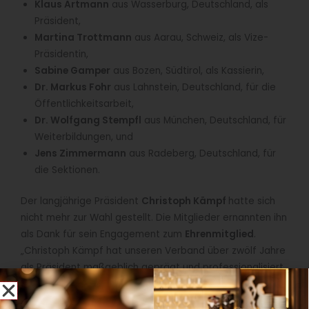
Klaus Artmann
aus Wasserburg, Deutschland, als
Präsident,
Martina Trottmann
aus Aarau, Schweiz, als Vize-
Präsidentin,
Sabine Gamper
aus Bozen, Südtirol, als Kassierin,
Dr. Markus Fohr
aus Lahnstein, Deutschland, für die
Öffentlichkeitsarbeit,
Dr. Wolfgang Stempfl
aus München, Deutschland, für
Weiterbildungen, und
Jens Zimmermann
aus Radeberg, Deutschland, für
die Sektionen.
Der langjährige Präsident
Christoph Kämpf
hatte sich
nicht mehr zur Wahl gestellt. Die Mitglieder ernannten ihn
als Dank für sein Engagement zum
Ehrenmitglied
.
„Christoph Kämpf hat unseren Verband über zwölf Jahre
als Präsident maßgeblich geprägt und professionalisiert.
Seinem Herzblut und seiner Leidenschaft für die
Biersommelier-Bewegung und deren Einfluss auf die