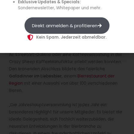
Exklusive Updates & Specials:
Zimmermann und Christine Stempfl. (Quelle:
Sondernewsletter, Whitepaper und mehr.
BIERgenial/Jens Zimmermann)
Direkt anmelden & profitieren
Feierlicher Abschluss der Jahreshauptversammlung
Im Anschluss gab es Führungen über das
Kein Spam. Jederzeit abmeldbar.
Brauereigelände von Maisel & Friends, bei denen Maisel’s
Bier-Erlebniswelt, die Bayreuther Katakomben, die Open-
Air Streetart-Galerie oder eine Kaffeeverkostung in der
Crazy Sheep KaffeeManufaktur erlebt werden konnten.
Den krönenden Abschluss bildete das feierliche
Galadinner im Liebesbier
, einem
Bierrestaurant der
Region
mit einer Auswahl von über 100 verschiedenen
Bieren.
„Die Jahreshauptversammlung ist jedes Jahr ein
besonderes Highlight für unsere Mitglieder. Es bietet die
ideale Gelegenheit, sich fachlich weiterzubilden, die
neuesten Entwicklungen in der Bierbranche zu
diskutieren, in einem freundschaftlichen Umfeld zu