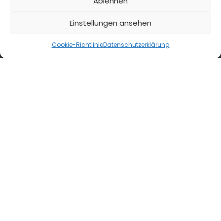
Ablehnen
Einstellungen ansehen
Cookie-Richtlinie
Datenschutzerklärung
blmedien.de
blgastro.de
moproweb.de
kaeseweb.de
fleischnet.de
diehaccpapp.de