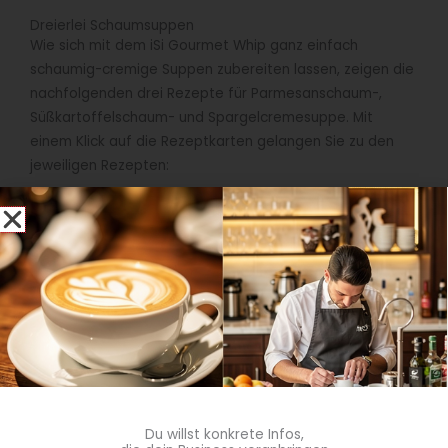
Dreierlei Schaumsuppen
Wie sich mit dem iSi Gourmet Whip ganz einfach
schaumig-cremige Suppen zubereiten lassen, zeigen die
nachfolgenden drei Rezepte für Parmesanschaum-,
Süßkartoffelschaum- und Spargelcremesuppe. Mit
einem Klick auf die Rezeptkarten gelangen Sie zu den
jeweiligen Rezepten:
Du willst konkrete Infos,