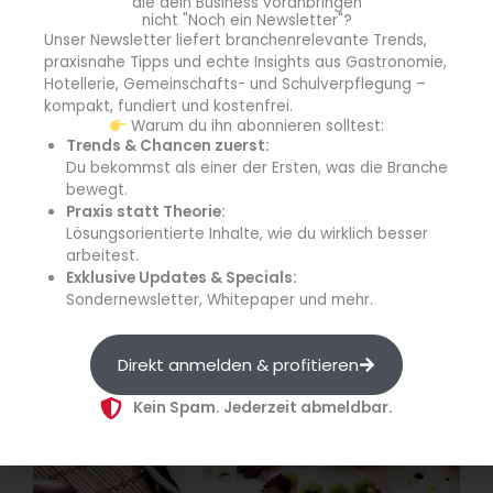
die dein Business voranbringen
nicht "Noch ein Newsletter"?
Unser Newsletter liefert branchenrelevante Trends,
Parmesanschaumsuppe
praxisnahe Tipps und echte Insights aus Gastronomie,
Hotellerie, Gemeinschafts- und Schulverpflegung –
kompakt, fundiert und kostenfrei.
Aus wenigen Zutaten und in wenigen Minuten
Warum du ihn abonnieren solltest:
entsteht eine cremige Parmesanschaumsuppe –
Trends & Chancen zuerst:
möglich macht das der iSi Gourmet Whip.
Du bekommst als einer der Ersten, was die Branche
bewegt.
Praxis statt Theorie:
Lösungsorientierte Inhalte, wie du wirklich besser
arbeitest.
Exklusive Updates & Specials:
Sondernewsletter, Whitepaper und mehr.
Direkt anmelden & profitieren
Kein Spam. Jederzeit abmeldbar.