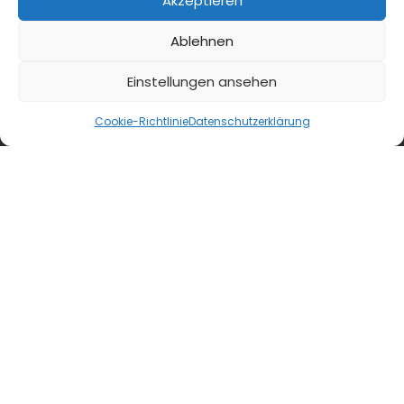
Akzeptieren
Ablehnen
Einstellungen ansehen
Cookie-Richtlinie
Datenschutzerklärung
blmedien.de
blgastro.de
moproweb.de