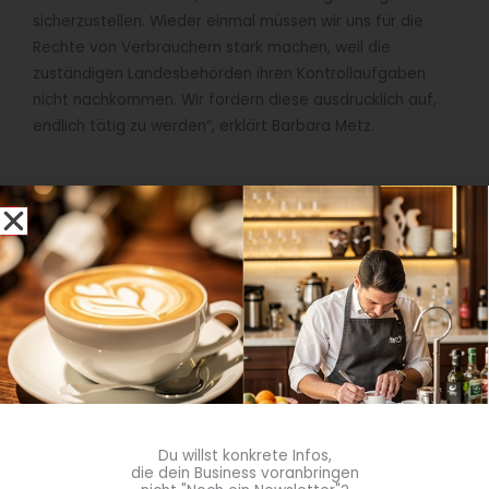
sicherzustellen. Wieder einmal müssen wir uns für die
Rechte von Verbrauchern stark machen, weil die
zuständigen Landesbehörden ihren Kontrollaufgaben
nicht nachkommen. Wir fordern diese ausdrücklich auf,
endlich tätig zu werden“, erklärt Barbara Metz.
„Es ist erschreckend, wie unverschämt
sich große Unternehmen über
Gesetze zum Schutz von Umwelt,
Klima, Verbrauchern hinwegsetzen.“
Du willst konkrete Infos,
Barbara Metz,
die dein Business voranbringen