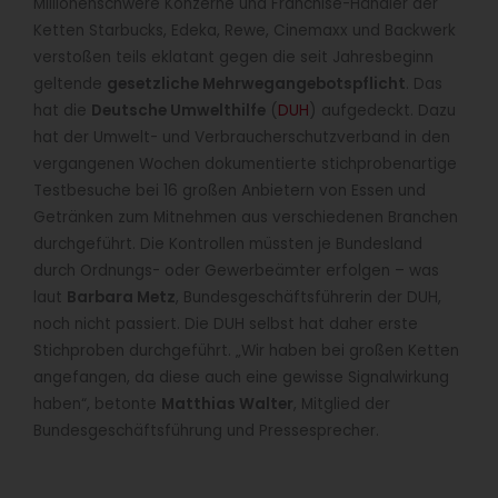
Millionenschwere Konzerne und Franchise-Händler der
Ketten Starbucks, Edeka, Rewe, Cinemaxx und Backwerk
verstoßen teils eklatant gegen die seit Jahresbeginn
geltende
gesetzliche Mehrwegangebotspflicht
. Das
hat die
Deutsche Umwelthilfe
(
DUH
) aufgedeckt. Dazu
hat der Umwelt- und Verbraucherschutzverband in den
vergangenen Wochen dokumentierte stichprobenartige
Testbesuche bei 16 großen Anbietern von Essen und
Getränken zum Mitnehmen aus verschiedenen Branchen
durchgeführt. Die Kontrollen müssten je Bundesland
durch Ordnungs- oder Gewerbeämter erfolgen – was
laut
Barbara Metz
, Bundesgeschäftsführerin der DUH,
noch nicht passiert. Die DUH selbst hat daher erste
Stichproben durchgeführt. „Wir haben bei großen Ketten
angefangen, da diese auch eine gewisse Signalwirkung
haben“, betonte
Matthias Walter
, Mitglied der
Bundesgeschäftsführung und Pressesprecher.