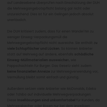
auf Landesebene überprüfen nach Einschätzung der DUH
die Mehrwegangebotspflicht bislang gar nicht oder
unzureichend. Dies ist für ein Gelingen jedoch absolut
unerlässlich.
Die DUH kritisiert zudem, dass für einen Wandel hin zu
weniger Einweg-Verpackungsmüll die
Mehrwegangebotspflicht nicht ausreiche. Sie enthält z
u
viele Schlupflöcher und Lücken
. So können Anbieter
statt auf Mehrweg auf andere, ebenfalls
schädliche
Einweg-Müllmaterialien ausweiche
n, wie
Pappschachteln für Burger. Das Gesetz sieht zudem
keine finanziellen Anreize
zur Mehrwegverwendung vor,
Vermüllung bleibt somit einfach und günstig.
Außerdem setzen viele Anbieter wie McDonalds, Edeka
oder Tchibo auf individuelle Mehrwegverpackungen.
Diese
Insellösungen sind unkomfortabel
für Kunden, da
Mehrwegbecher oder Boxen nur bei dem jeweiligen