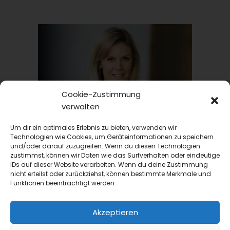
Cookie-Zustimmung
verwalten
first class
Um dir ein optimales Erlebnis zu bieten, verwenden wir
Interview
Technologien wie Cookies, um Geräteinformationen zu speichern
Female Empowerment: Sichtbarkeit allein reicht
und/oder darauf zuzugreifen. Wenn du diesen Technologien
nicht
zustimmst, können wir Daten wie das Surfverhalten oder eindeutige
IDs auf dieser Website verarbeiten. Wenn du deine Zustimmung
Im Gespräch spricht Isabell Fuss über Female
nicht erteilst oder zurückziehst, können bestimmte Merkmale und
Empowerment in der Branche, über strukturelle
Funktionen beeinträchtigt werden.
Hürden auf dem Weg nach oben –...
Akzeptieren