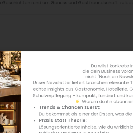
en Geschichten rund um Genuss und Gastfreundschaft zu beg
Du willst konkrete I
die dein Business vora
nicht "Noch ein Newsl
Unser Newsletter liefert branchenrelevante T
echte Insights aus Gastronomie, Hotellerie,
Schulverpflegung – kompakt, fundiert und kos
Warum du ihn abonniere
Trends & Chancen zuerst:
Du bekommst als einer der Ersten, was di
Praxis statt Theorie:
Lösungsorientierte Inhalte, wie du wirklich 
24 Stunden Gastlichkeit
24 S