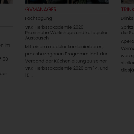
GVMANAGER
TRIN
Fachtagung
Drinks
VKK Herbstakademie 2026:
Spritz
Praxisnahe Workshops und kollegialer
die S
Austausch
Aperol
en im
Mit einem modular kombinierbaren,
Vorma
praxisbezogenen Programm lädt der
was s
f 50
Verband der Küchenleitung zu seiner
stelle
VKK Herbstakademie 2026 am 14. und
diesjä
ber
15....