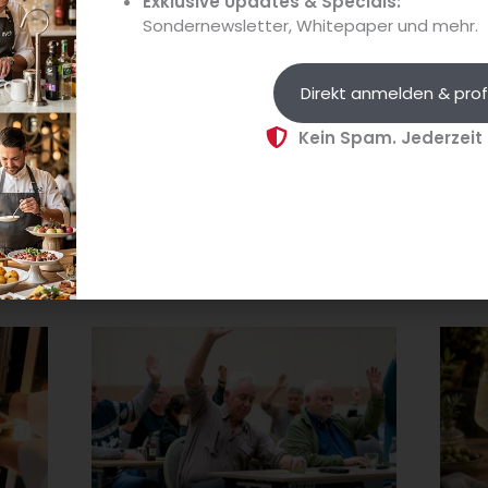
Exklusive Updates & Specials:
TRINKtime
GVM
Sondernewsletter, Whitepaper und mehr.
Insights
Neue
Kollex Bier-Monitor 2026: Jeder achte
Burge
Liter Bier in der Gastro wird alkoholfrei
und K
Direkt anmelden & prof
Der Kollex Bier-Monitor 2026 belegt,
Das n
Kein Spam. Jederzeit
k für
dass alkoholfreies Bier in der
intera
d
deutschen Gastronomie bereits
mit w
ktuell
zwölf Prozent der bestellten
und K
Biermenge ausmacht –...
auf da