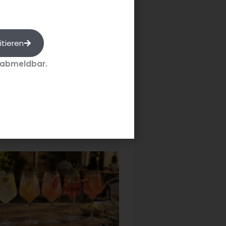
ANAGER
 Ausgabe
r Special 2026 – Ideen, Trends
onzepte für die Gastronomie
itieren
eue multimediale und
 abmeldbar.
ktive Burger Special 2026 zeigt,
elchen Mitteln Gastronomen
üchenchefs ihr Burgerangebot
s nächste...