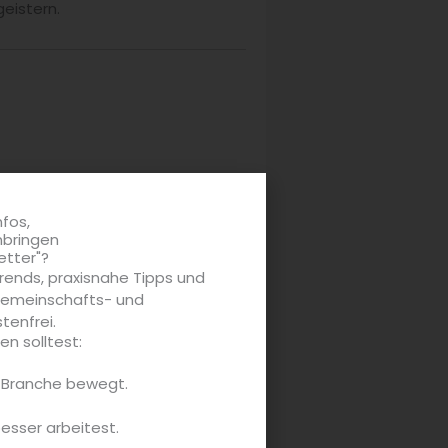
eistern.
nfos,
nbringen
etter"?
rends, praxisnahe Tipps und
 Gemeinschafts- und
tenfrei.
n solltest:
e Branche bewegt.
besser arbeitest.
tunden Gastlichkeit