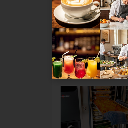
TRINKtime
Wissen
Der Stehausschank: Das kleine
Fleckchen Freiheit
Warum das traditionsreiche
Ausschankformat Stehausschan
Wirte, Brauer, Gastronomen un
Hoteliers plötzlich wieder hocha
ist....