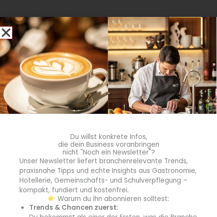
blgastro.de
Die Redaktion von
blgastro.de berichtet über
aktuelle Entwicklungen,
Trends und Themen aus
dem gesamten Außer-
Haus-Markt – von
Gastronomie und Hotellerie
über
Gemeinschaftsgastronomie
Du willst konkrete Infos,
bis hin zu Catering und
die dein Business voranbringen
nicht "Noch ein Newsletter"?
Schulverpflegung –
Unser Newsletter liefert branchenrelevante Trends,
kompakt, praxisnah und auf
praxisnahe Tipps und echte Insights aus Gastronomie,
den Punkt. Hinter den
Hotellerie, Gemeinschafts- und Schulverpflegung –
Meldungen steht eine
kompakt, fundiert und kostenfrei.
Warum du ihn abonnieren solltest:
erfahrene Fachredaktion mit
Trends & Chancen zuerst:
fundierter Branchenkenntnis,