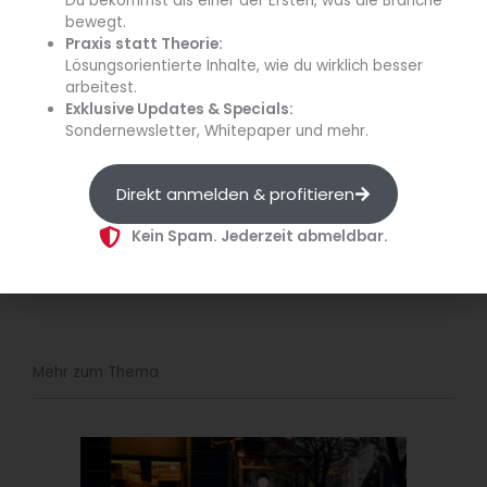
Du bekommst als einer der Ersten, was die Branche
welche täglich relevante
bewegt.
Informationen für
Praxis statt Theorie:
Lösungsorientierte Inhalte, wie du wirklich besser
Entscheider recherchiert
arbeitest.
und fundierte, kompakte
Exklusive Updates & Specials:
Updates zu relevanten
Sondernewsletter, Whitepaper und mehr.
Entwicklungen aus der
Branche gibt.
Direkt anmelden & profitieren
Kein Spam. Jederzeit abmeldbar.
Mehr zum Thema