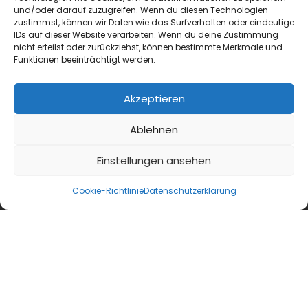
blgastro.de
und/oder darauf zuzugreifen. Wenn du diesen Technologien
zustimmst, können wir Daten wie das Surfverhalten oder eindeutige
IDs auf dieser Website verarbeiten. Wenn du deine Zustimmung
moproweb.de
nicht erteilst oder zurückziehst, können bestimmte Merkmale und
Funktionen beeinträchtigt werden.
kaeseweb.de
Akzeptieren
fleischnet.de
Ablehnen
diehaccpapp.de
Einstellungen ansehen
diefleischerapp.de
Cookie-Richtlinie
Datenschutzerklärung
diebestellapp.de
promedia-thekentv.de
Shop