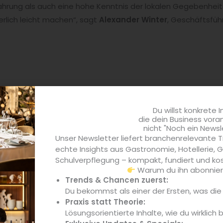
ahrung als auch eine hohe Kenntnis der lokalen Gegebenheit
herlich leicht machen“, sagt
Alexander Winter
, Geschäftsfüh
Du willst konkrete I
die dein Business vora
nicht "Noch ein Newsl
Unser Newsletter liefert branchenrelevante T
.de
echte Insights aus Gastronomie, Hotellerie,
Schulverpflegung – kompakt, fundiert und kos
n von blgastro.de berichtet über aktuelle Entwicklungen, T
Warum du ihn abonniere
Trends & Chancen zuerst:
er-Haus-Markt – von Gastronomie und Hotellerie über Ge
Du bekommst als einer der Ersten, was di
ng und Schulverpflegung – kompakt, praxisnah und auf den P
Praxis statt Theorie:
fahrene Fachredaktion mit fundierter Branchenkenntnis, welc
Lösungsorientierte Inhalte, wie du wirklich 
 für Entscheider recherchiert und fundierte, kompakte Upda