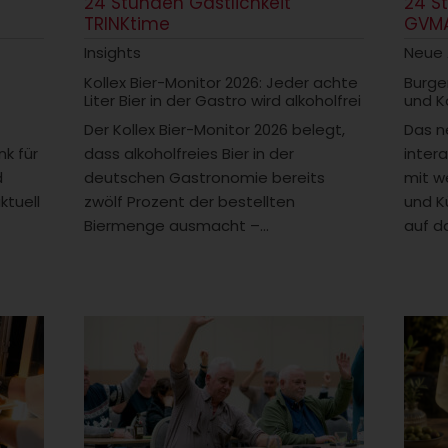
24 Stunden Gastlichkeit
24 S
TRINKtime
GVM
Insights
Neue
Kollex Bier-Monitor 2026: Jeder achte
Burge
Liter Bier in der Gastro wird alkoholfrei
und K
Der Kollex Bier-Monitor 2026 belegt,
Das n
k für
dass alkoholfreies Bier in der
intera
d
deutschen Gastronomie bereits
mit w
ktuell
zwölf Prozent der bestellten
und K
Biermenge ausmacht –...
auf da