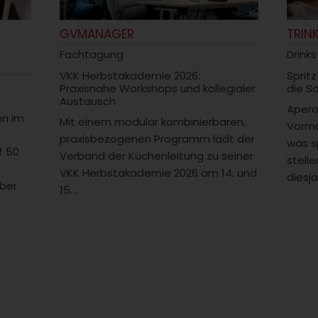
GVMANAGER
TRIN
Fachtagung
Drinks
VKK Herbstakademie 2026:
Spritz
Praxisnahe Workshops und kollegialer
die S
Austausch
Aperol
en im
Mit einem modular kombinierbaren,
Vorma
praxisbezogenen Programm lädt der
was s
f 50
Verband der Küchenleitung zu seiner
stelle
VKK Herbstakademie 2026 am 14. und
diesjä
ber
15....