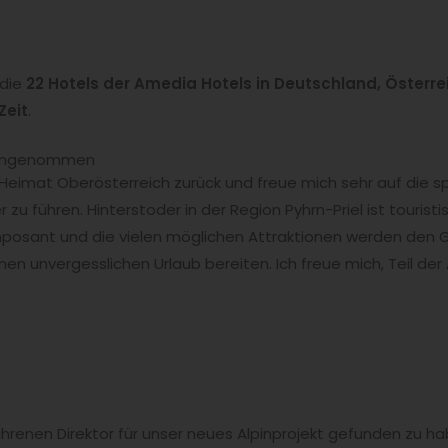
 die
22 Hotels der Amedia Hotels in Deutschland, Österrei
Zeit
.
t angenommen
e Heimat Oberösterreich zurück und freue mich sehr auf die
er zu führen. Hinterstoder in der Region Pyhrn-Priel ist tourist
t imposant und die vielen möglichen Attraktionen werden den
en unvergesslichen Urlaub bereiten. Ich freue mich, Teil der
rfahrenen Direktor für unser neues Alpinprojekt gefunden zu h