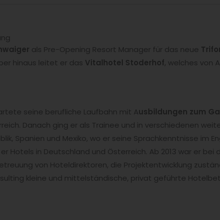
ung
hwaiger
als Pre-Opening Resort Manager für das neue
Trifo
er hinaus leitet er das
Vitalhotel Stoderhof
, welches von 
artete seine berufliche Laufbahn mit A
usbildungen zum Ga
reich. Danach ging er als Trainee und in verschiedenen weite
blik, Spanien und Mexiko, wo er seine Sprachkenntnisse im E
e er Hotels in Deutschland und Österreich. Ab 2013 war er bei
Betreuung von Hoteldirektoren, die Projektentwicklung zuständi
ulting kleine und mittelständische, privat geführte Hotelbet