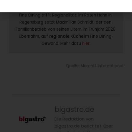
Regionales Fine Dining
Fine Dining trifft Regionalität: Im Roten Hahn in 
Regensburg setzt Maximilian Schmidt, der den 
Familienbetrieb von seinen Eltern im Frühjahr 2020 
übernahm, auf 
regionale
Küche 
im Fine Dining-
Gewand. Mehr dazu 
hier
.
Quelle: Marriott International
blgastro.de
Die Redaktion von
blgastro.de berichtet über