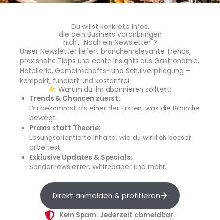
Lamb | Okan Kizilbayir
Du willst konkrete Infos,
die dein Business voranbringen
nicht "Noch ein Newsletter"?
The Egg | Thomas Seifried
Unser Newsletter liefert branchenrelevante Trends,
praxisnahe Tipps und echte Insights aus Gastronomie,
Hotellerie, Gemeinschafts- und Schulverpflegung –
Peruvian Dark Chocolate | Thomas
kompakt, fundiert und kostenfrei.
Warum du ihn abonnieren solltest:
Seifried
Trends & Chancen zuerst:
Du bekommst als einer der Ersten, was die Branche
bewegt.
Begleitet wird der Abend von den sorgfältig
Praxis statt Theorie:
ausgewählten Weinen der Chef Sommelière
Sindy
Lösungsorientierte Inhalte, wie du wirklich besser
Kretschmar
.
arbeitest.
Exklusive Updates & Specials:
Sondernewsletter, Whitepaper und mehr.
info
Direkt anmelden & profitieren
Kein Spam. Jederzeit abmeldbar.