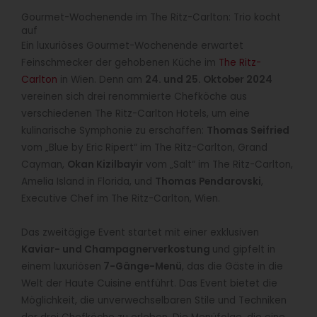
Gourmet-Wochenende im The Ritz-Carlton: Trio kocht
auf
Ein luxuriöses Gourmet-Wochenende erwartet
Feinschmecker der gehobenen Küche im
The Ritz-
Carlton
in Wien. Denn am
24. und 25. Oktober 2024
vereinen sich drei renommierte Chefköche aus
verschiedenen The Ritz-Carlton Hotels, um eine
kulinarische Symphonie zu erschaffen:
Thomas Seifried
vom „Blue by Eric Ripert“ im The Ritz-Carlton, Grand
Cayman,
Okan Kizilbayir
vom „Salt“ im The Ritz-Carlton,
Amelia Island in Florida, und
Thomas Pendarovski
,
Executive Chef im The Ritz-Carlton, Wien.
Das zweitägige Event startet mit einer exklusiven
Kaviar- und Champagnerverkostung
und gipfelt in
einem luxuriösen
7-Gänge-Menü
, das die Gäste in die
Welt der Haute Cuisine entführt. Das Event bietet die
Möglichkeit, die unverwechselbaren Stile und Techniken