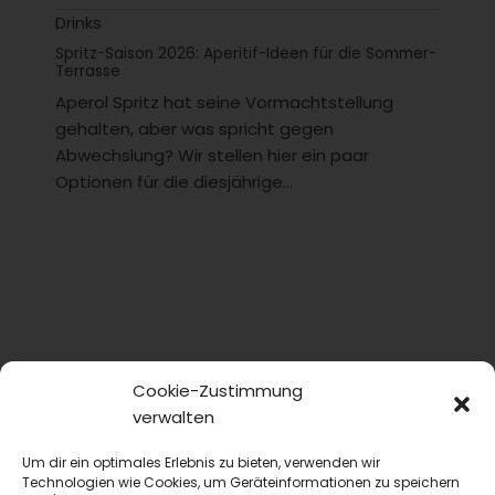
Drinks
Spritz-Saison 2026: Aperitif-Ideen für die Sommer-
Terrasse
Aperol Spritz hat seine Vormachtstellung
gehalten, aber was spricht gegen
Abwechslung? Wir stellen hier ein paar
Optionen für die diesjährige...
Cookie-Zustimmung
verwalten
Um dir ein optimales Erlebnis zu bieten, verwenden wir
Technologien wie Cookies, um Geräteinformationen zu speichern