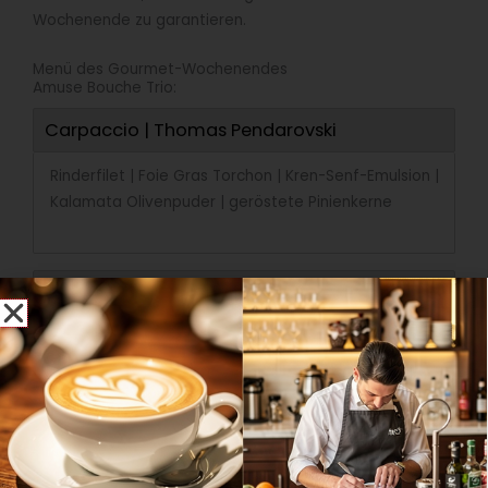
Wochenende zu garantieren.
Menü des Gourmet-Wochenendes
Amuse Bouche Trio:
Carpaccio | Thomas Pendarovski
Rinderfilet | Foie Gras Torchon | Kren-Senf-Emulsion |
Kalamata Olivenpuder | geröstete Pinienkerne
Langoustine | Okan Kizilbayir
Scallop | Thomas Seifried
Heilbutt | Thomas Seifried
Duck Breast | Thomas Pendarovski