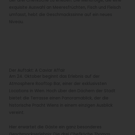
der drei Chefköche zu erleben. Die Menüfolge, die eine
exquisite Auswahl an Meeresfrüchten, Fisch und Fleisch
umfasst, hebt die Geschmackssinne auf ein neues
Niveau.
Der Auftakt: A Caviar Affair
Am 24. Oktober beginnt das Erlebnis auf der
Atmosphere Rooftop Bar, einer der exklusivsten
Locations in Wien. Hoch über den Dächern der Stadt
bietet die Terrasse einen Panoramablick, der die
historische Pracht Wiens in einem einzigen Ausblick
vereint.
Hier erwartet die Gäste ein ganz besonderes
Geschmackserlebnis: Die drei Chefköche Thomas