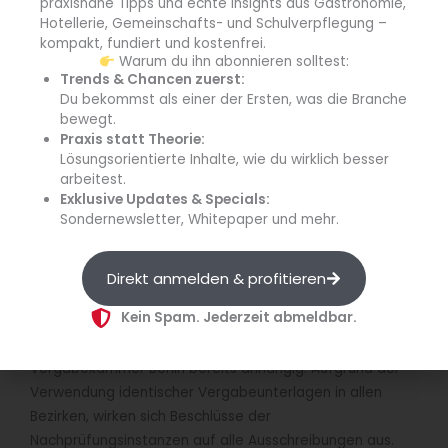
praxisnahe Tipps und echte Insights aus Gastronomie,
Speisekarte mit 20 vegetarischen Gerichten
Hotellerie, Gemeinschafts- und Schulverpflegung –
einreichen. Die angebotenen Gerichte sollen von den
kompakt, fundiert und kostenfrei.
Mittagessenausschüssen der Schulen bewertet
Warum du ihn abonnieren solltest:
Trends & Chancen zuerst:
werden. Beurteilt wird dabei nicht die Qualität der
Du bekommst als einer der Ersten, was die Branche
Speisen aus ernährungsphysiologischer Sicht, sondern
bewegt.
die „Akzeptanz der Speisen“, die mit „gering, teilweise
Praxis statt Theorie:
oder vollständig an der jeweiligen Schule akzeptiert“
Lösungsorientierte Inhalte, wie du wirklich besser
arbeitest.
bewertet werden kann. Maßstäbe werden den
Exklusive Updates & Specials:
Unternehmen nicht gegeben. Gleichzeitig erhält das
Sondernewsletter, Whitepaper und mehr.
Land Berlin durch die Konturlosigkeit der Begriffe die
Möglichkeit, die Bewertung beliebig zu steuern. Der
Willkür sind anhand dieser Wertungsmaßstäbe keine
Direkt anmelden & profitieren
Grenzen gesetzt.
Kein Spam. Jederzeit abmeldbar.
Erste Nachprüfungsanträge sind bei der
Vergabekammer Berlin bereits anhängig. Aufgrund der
Verwendung identischer Vergabeunterlagen in allen
Bezirken, wirken sich Beschlüsse der
Nachprüfungsinstanzen auf alle Ausschreibungen aus.