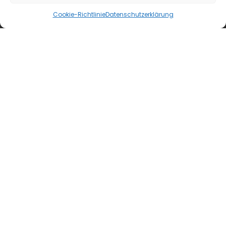
Cookie-Richtlinie
Datenschutzerklärung
blmedien.de
blgastro.de
moproweb.de
kaeseweb.de
fleischnet.de