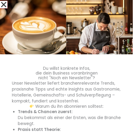
Anspruch zur Klientel der Betriebsgastronomie, weshalb
sie sehr stolz darauf ist, die erfolgreiche Arbeit
gemeinsam mit dem Sodexo-Team fortzuführen.
Neben der Aktionswoche kooperierte man auch bei
einem weiteren Projekt:
Ende 2024
wird ein
Du willst konkrete Infos,
gemeinsames Kochbuch
mit persönlichen Rezepten
die dein Business voranbringen
nicht "Noch ein Newsletter"?
von Sodexo-Köchinnen und Köchen aus acht
Unser Newsletter liefert branchenrelevante Trends,
verschiedenen Ländern – interpretiert von Haya Molcho
praxisnahe Tipps und echte Insights aus Gastronomie,
erscheinen.
Hotellerie, Gemeinschafts- und Schulverpflegung –
kompakt, fundiert und kostenfrei.
Warum du ihn abonnieren solltest:
Trends & Chancen zuerst:
info
Du bekommst als einer der Ersten, was die Branche
bewegt.
Praxis statt Theorie: