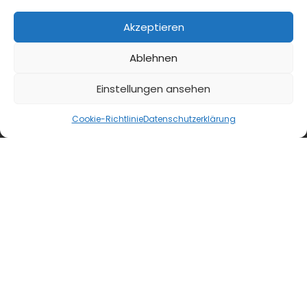
Akzeptieren
Ablehnen
Einstellungen ansehen
Cookie-Richtlinie
Datenschutzerklärung
blmedien.de
blgastro.de
moproweb.de
kaeseweb.de