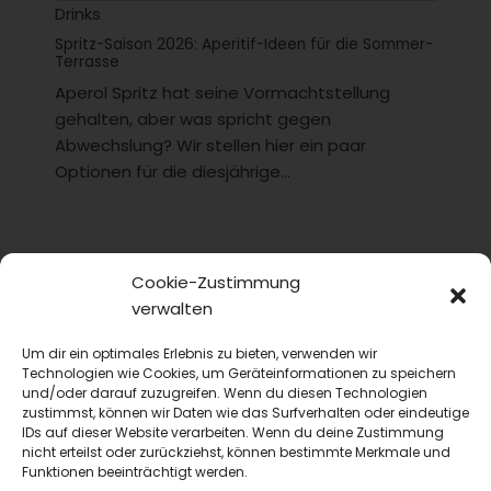
Drinks
Spritz-Saison 2026: Aperitif-Ideen für die Sommer-
Terrasse
Aperol Spritz hat seine Vormachtstellung
gehalten, aber was spricht gegen
Abwechslung? Wir stellen hier ein paar
Optionen für die diesjährige...
Cookie-Zustimmung
verwalten
Um dir ein optimales Erlebnis zu bieten, verwenden wir
Technologien wie Cookies, um Geräteinformationen zu speichern
und/oder darauf zuzugreifen. Wenn du diesen Technologien
zustimmst, können wir Daten wie das Surfverhalten oder eindeutige
IDs auf dieser Website verarbeiten. Wenn du deine Zustimmung
nicht erteilst oder zurückziehst, können bestimmte Merkmale und
Funktionen beeinträchtigt werden.