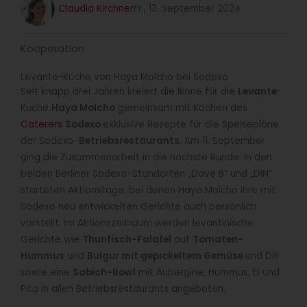
Claudia Kirchner
Fr., 13. September 2024
Kooperation
Levante-Küche von Haya Molcho bei Sodexo
Seit knapp drei Jahren kreiert die Ikone für die
Levante
-
Küche
Haya Molcho
gemeinsam mit Köchen des
Caterers
Sodexo
exklusive Rezepte für die Speisepläne
der Sodexo-
Betriebsrestaurants
. Am 11. September
ging die Zusammenarbeit in die nächste Runde: In den
beiden Berliner Sodexo-Standorten „Dave B“ und „DIN“
starteten Aktionstage, bei denen Haya Molcho ihre mit
Sodexo neu entwickelten Gerichte auch persönlich
vorstellt. Im Aktionszeitraum werden levantinische
Gerichte wie
Thunfisch-Falafel
auf
Tomaten-
Hummus
und
Bulgur mit gepickeltem Gemüse
und Dill
sowie eine
Sabich-Bowl
mit Aubergine, Hummus, Ei und
Pita in allen Betriebsrestaurants angeboten.