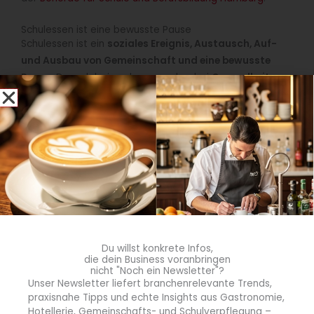
Schulessen ist eine bewusste Pause
Schulessen ist ein
soziales Ereignis, Austausch, Auf-
und Ausbau von Gemeinschaft und eine bewusste
Pause
. Dass dabei auch ganz nebenbei
Gesundheits-
und Ernährungskompetenzen
vermittelt und gefestigt
werden, unterstreicht den pädagogischen Wert von
gemeinsamen Mahlzeiten.
Wie mehr Partizipation gelingen kann, zeigen die
Vernetzungsstellen Schulverpflegung der Länder. Mit
Bildungsmaterialien, Aktionen und Infografiken
veranschaulichen sie, wie Schulverpflegung integraler
Bestandteil der Schulkultur werden kann.
Du willst konkrete Infos,
die dein Business voranbringen
nicht "Noch ein Newsletter"?
Unser Newsletter liefert branchenrelevante Trends,
praxisnahe Tipps und echte Insights aus Gastronomie,
Hotellerie, Gemeinschafts- und Schulverpflegung –