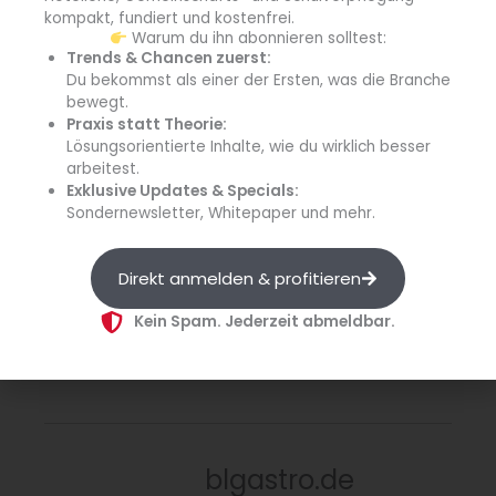
info
kompakt, fundiert und kostenfrei.
Warum du ihn abonnieren solltest:
Trends & Chancen zuerst:
Unser Schulessen
Du bekommst als einer der Ersten, was die Branche
Mit dem digitalen 
Qualitätsmanagement-Tool 
bewegt.
„Unser Schulessen“
 will das BMEL und NQZ 
Praxis statt Theorie:
Lösungsorientierte Inhalte, wie du wirklich besser
gemeinsam gesunde Schulverpflegung 
arbeitest.
ermöglichen. Interessierte können damit direkt in 
Exklusive Updates & Specials:
die Qualitätsverbesserung einsteigen 
Sondernewsletter, Whitepaper und mehr.
Direkt anmelden & profitieren
Quelle: NQZ an der Bundesanstalt für Landwirtschaft und
Ernährung (BLE)
Kein Spam. Jederzeit abmeldbar.
blgastro.de