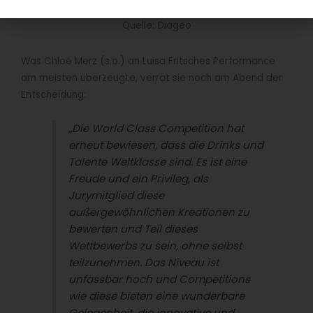
(v.l.n.r): Tess Posthumus, Luisa Fritsche und Chloe Merz.
Quelle: Diageo
Was Chloé Merz (s.o.) an Luisa Fritsches Performance
am meisten überzeugte, verrät sie noch am Abend der
Entscheidung:
„Die World Class Competition hat
erneut bewiesen, dass die Drinks und
Talente Weltklasse sind. Es ist eine
Freude und ein Privileg, als
Jurymitglied diese
außergewöhnlichen Kreationen zu
bewerten und Teil dieses
Wettbewerbs zu sein, ohne selbst
teilzunehmen. Das Niveau ist
unfassbar hoch und Competitions
wie diese bieten eine wunderbare
Gelegenheit, die innovative und