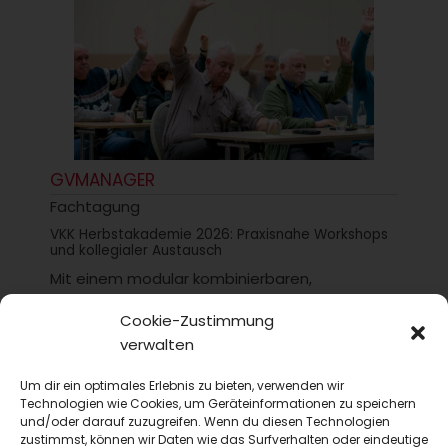
GVMANAGER
Fachtagung
VKK Herbstakademie 2026: Praxisnahe Workshops
und kollegialer Austausch
Mit einem modular kombinierbaren,
praxisbezogenen Programm lädt der Verband
Cookie-Zustimmung
der Küchenleitung zu seiner VKK
verwalten
Herbstakademie 2026 am 14. und 15....
Um dir ein optimales Erlebnis zu bieten, verwenden wir
Technologien wie Cookies, um Geräteinformationen zu speichern
und/oder darauf zuzugreifen. Wenn du diesen Technologien
zustimmst, können wir Daten wie das Surfverhalten oder eindeutige