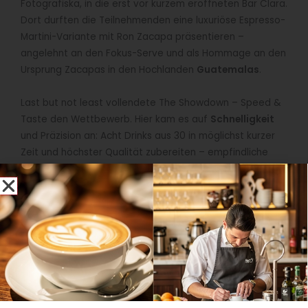
Fotografiska, in die erst vor kurzem eröffneten Bar Clara.
Dort durften die Teilnehmenden eine luxuriöse Espresso-
Martini-Variante mit Ron Zacapa präsentieren –
angelehnt an den Fokus-Serve und als Hommage an den
Ursprung Zacapas in den Hochlanden
Guatemalas
.
Last but not least vollendete The Showdown – Speed &
Taste den Wettbewerb. Hier kam es auf
Schnelligkeit
und Präzision an: Acht Drinks aus 30 in möglichst kurzer
Zeit und höchster Qualität zubereiten – empfindliche
Zeitstrafen standen hier an der
Tagesordnung
.
Die Köpfe hinter der Entscheidung
Geschmack und Geschichte, sowie Optik und Kreativität,
der sich die teilnehmenden Bartender in den
vergangenen zwei Tagen hingaben, wurden von
kritischen Judges bewertet:
Tess Posthumus
(Flying
Dutchmen, Amsterdam, s.u.) und
Chloé Merz
(Collab
Cocktailbar, Hamburg, s.u.) sowie die sechs Gastjuroren