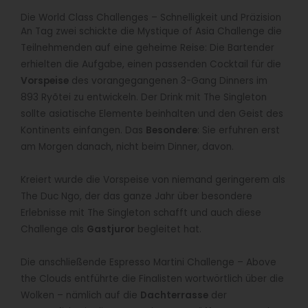
Die World Class Challenges – Schnelligkeit und Präzision
An Tag zwei schickte die Mystique of Asia Challenge die
Teilnehmenden auf eine geheime Reise: Die Bartender
erhielten die Aufgabe, einen passenden Cocktail für die
Vorspeise
des vorangegangenen 3-Gang Dinners im
893 Ryõtei zu entwickeln. Der Drink mit The Singleton
sollte asiatische Elemente beinhalten und den Geist des
Kontinents einfangen. Das
Besondere
: Sie erfuhren erst
am Morgen danach, nicht beim Dinner, davon.
Kreiert wurde die Vorspeise von niemand geringerem als
The Duc Ngo, der das ganze Jahr über besondere
Erlebnisse mit The Singleton schafft und auch diese
Challenge als
Gastjuror
begleitet hat.
Die anschließende Espresso Martini Challenge – Above
the Clouds entführte die Finalisten wortwörtlich über die
Wolken – nämlich auf die
Dachterrasse
der