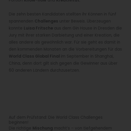
Portion
Know-how
und
Kreativität
.
Die zehn besten Kandidaten stellten ihr Können in fünf
spannenden
Challenges
unter Beweis. Überzeugen
konnte
Luisa Fritsche
aus dem Gin House in Dresden die
Jury mit ihrer starken Darbietung und einer Kreation, die
alles andere als gewöhnlich war. Für sie geht es damit in
den kommenden Monaten an die Vorbereitungen für das
World Class Global Final
im September in Shanghai,
China, denn dort gilt sich gegen die Gewinner aus über
60 anderen Ländern durchzusetzen.
Auf dem Prüfstand: Die World Class Challenges
beginnen!
Die richtige
Mischung
macht’s – von tiefgehendem