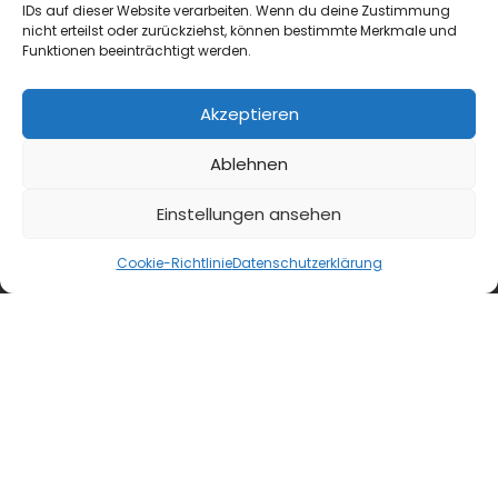
IDs auf dieser Website verarbeiten. Wenn du deine Zustimmung
nicht erteilst oder zurückziehst, können bestimmte Merkmale und
Funktionen beeinträchtigt werden.
Akzeptieren
Ablehnen
TRINKtime
Einstellungen ansehen
Drinks
Spritz-Saison 2026: Aperitif-Ideen für die Sommer-
Cookie-Richtlinie
Datenschutzerklärung
Terrasse
Aperol Spritz hat seine Vormachtstellung
gehalten, aber was spricht gegen
Abwechslung? Wir stellen hier ein paar
Optionen für die diesjährige...