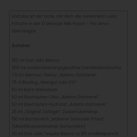
Und das ist der Drink, mit dem die Gewinnerin Luisa
Fritsche in der El Mexican Milk Punch – Por Amor
überzeugte.
Zutaten:
100 ml Don Julio Blanco
300 ml zuckerrübensirupgesüßter Kamillenkombucha
7,5 ml Wermut-Tinktur „Adams Gärtnerei“
75 cl Riesling „Weingut Udo Ott“
50 ml klare Weinsäure
50 ml Eberrauten-Oleo „Adams Gärtnerei“
50 ml Eberrauten-Hydrolat „Adams Gärtnerei“
25 ml „Original Zörbiger“ Zuckerrübensirup
150 ml Buttermilch „Molkerei Gebrüder Pfund“
(Milchfiltrationstrichter Buttermilch)
20 ml Don Julio Tequila Blanco zu 80 ml Milchpunsch