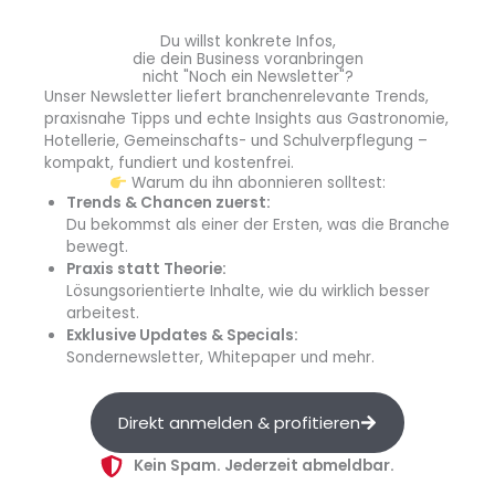
The Duc Ngo
(u. a. 893 Ryōtei, Berlin),
Mathias
Ottmann
(Head of News, GQ),
Timon Kaufmann
Du willst konkrete Infos,
die dein Business voranbringen
(Brewing Bartender, München),
Dada Daoud
nicht "Noch ein Newsletter"?
(Deutschlands „World Class Bartender of the Year
Unser Newsletter liefert branchenrelevante Trends,
2023”),
Max Sabato
(Schweppes, Deutschland) und
praxisnahe Tipps und echte Insights aus Gastronomie,
Frank Thelen
(Monin, Deutschland) fanden sich ein in
Hotellerie, Gemeinschafts- und Schulverpflegung –
kompakt, fundiert und kostenfrei.
der Riege der Juroren.
Warum du ihn abonnieren solltest:
Trends & Chancen zuerst:
Du bekommst als einer der Ersten, was die Branche
bewegt.
Praxis statt Theorie:
Lösungsorientierte Inhalte, wie du wirklich besser
arbeitest.
Exklusive Updates & Specials:
Sondernewsletter, Whitepaper und mehr.
Direkt anmelden & profitieren
Kein Spam. Jederzeit abmeldbar.