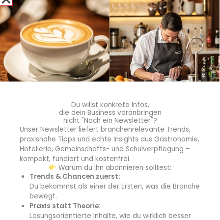
Als Chef von drei Betrieben hat Chi Trung Khuu Anfang
2024 die Lieblings-Akademie ins Leben gerufen und
bietet seit kurzem sogar Dualstudiengänge wie etwa
Food Management an. (Quelle: Lieblings-Akademie)
Außerdem bietet
die Akademie
in Zusammenarbeit mit
der
Internationalen Hochschule
, der
Dr. Buhmann Schule
Du willst konkrete Infos,
& Akademie
in Hannover und der
IST-Hochschule
in
die dein Business voranbringen
Düsseldorf mit den Dual- Studiengängen
nicht "Noch ein Newsletter"?
Unser Newsletter liefert branchenrelevante Trends,
Hotelmanagement, Food-Management, Mediendesign,
praxisnahe Tipps und echte Insights aus Gastronomie,
Online-Marketing-Management, Tourismus-Management
Hotellerie, Gemeinschafts- und Schulverpflegung –
und Business-Administration eine ganzheitliche Schulung
kompakt, fundiert und kostenfrei.
und Förderung an. „Unser Image hat in den letzten
Warum du ihn abonnieren solltest:
Trends & Chancen zuerst:
Jahren sehr gelitten, daher müssen wir in Hotellerie und
Du bekommst als einer der Ersten, was die Branche
Gastronomie umdenken und lernen, neue Wege zu
bewegt.
gehen“, sagt Chi Trung Khuu. „Nur so wird es uns gelingen,
Praxis statt Theorie:
wieder neue Fachkräfte langfristig von unserer Branche
Lösungsorientierte Inhalte, wie du wirklich besser