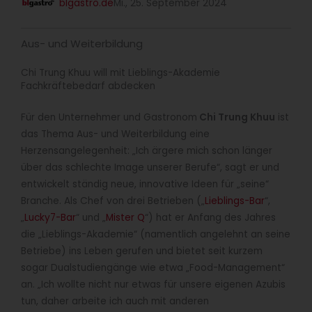
blgastro.de
Mi., 25. September 2024
Aus- und Weiterbildung
Chi Trung Khuu will mit Lieblings-Akademie
Fachkräftebedarf abdecken
Für den Unternehmer und Gastronom
Chi Trung Khuu
ist
das Thema Aus- und Weiterbildung eine
Herzensangelegenheit: „Ich ärgere mich schon länger
über das schlechte Image unserer Berufe“, sagt er und
entwickelt ständig neue, innovative Ideen für „seine“
Branche. Als Chef von drei Betrieben („
Lieblings-Bar
“,
„
Lucky7-Bar
“ und „
Mister Q
“) hat er Anfang des Jahres
die „Lieblings-Akademie“ (namentlich angelehnt an seine
Betriebe) ins Leben gerufen und bietet seit kurzem
sogar Dualstudiengänge wie etwa „Food-Management“
an. „Ich wollte nicht nur etwas für unsere eigenen Azubis
tun, daher arbeite ich auch mit anderen