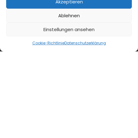
Akzeptieren
Ablehnen
Einstellungen ansehen
Cookie-Richtlinie
Datenschutzerklärung
blmedien.de
blgastro.de
moproweb.de
kaeseweb.de
fleischnet.de