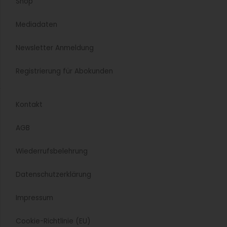
Nach dem Deutschlandstart in Kiel setzt Pincho
Nation seine Expansion fort: Im Winter eröffnet das
Gastronomiekonzept aus Schweden sein zweites...
Fast-Casual-Restaurant
Dritter Panda Express in Deutschland eröffnet
Die amerikanisch-chinesische Kultmarke Panda
Express ist nun auch auf der U.S. Army Garrison
Stuttgart in der Panzerkaserne Böblingen