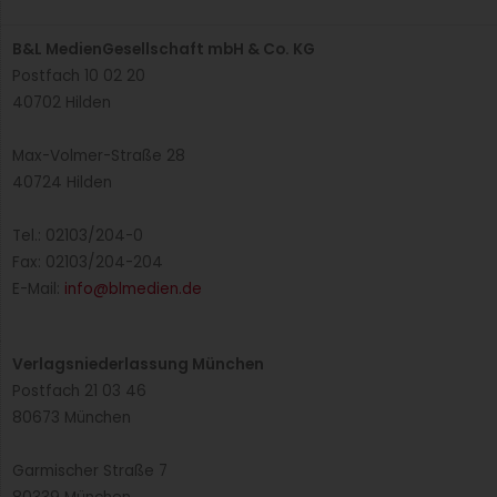
vertreten!...
Best Practice
Vegetarisch à la 1898
Das Hiltl in Zürich ist das älteste vegetarische
Restaurant der Welt. Mehr über das Erfolgsrezept
des 1898 begründeten Hauses berichtet...