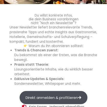
Du willst konkrete Infos,
die dein Business voranbringen
nicht "Noch ein Newsletter"?
Unser Newsletter liefert branchenrelevante Trends,
praxisnahe Tipps und echte Insights aus Gastronomie,
Hotellerie, Gemeinschafts- und Schulverpflegung –
kompakt, fundiert und kostenfrei.
Warum du ihn abonnieren solltest:
Trends & Chancen zuerst:
Du bekommst als einer der Ersten, was die Branche
Neueröffnung
bewegt.
Business Lunch trifft Nice Dining: So geht nachhaltige
Praxis statt Theorie:
Gastronomie auf dem iCampus im Werksviertel
Lösungsorientierte Inhalte, wie du wirklich besser
arbeitest.
Unter dem Namen Nice startet auf dem iCampus
Exklusive Updates & Specials:
im Werksviertel in München das neueste Projekt der
Sondernewsletter, Whitepaper und mehr.
Gastrofamilie Portenlänger in den...
Direkt anmelden & profitieren
Kein Spam. Jederzeit abmeldbar.