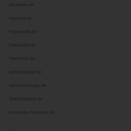
Wettbewerb
Deutscher Gastro-Gründerpreis 2026: Bewerbungsphase
gestartet
Der Deutsche Gastro-Gründerpreis 2026 zeichnet
innovative Gastronomiekonzepte aus. Bewerben
können sich Gründer noch bis zum 8. Dezember
2025....
Expansion
Schwedisches Gastrokonzept Pincho Nation: zweiter
Standort in Deutschland