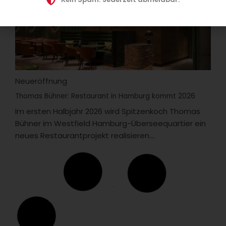
Neueröffnung
Thomas Bühner: Restaurant in Hamburg kommt 2026
Im ersten Halbjahr 2026 wird Spitzenkoch Thomas
Bühner im Westfield Hamburg-Überseequartier ein
neues Restaurantprojekt realisieren....