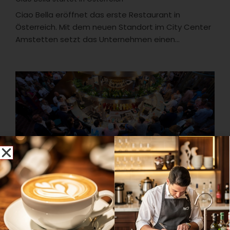
Ciao Bella eröffnet das erste Restaurant in
Österreich. Mit dem neuen Standort im City Center
Amstetten setzt das Unternehmen einen...
Wiedereröffnung
Nach kurzzeitiger Schließung: Le big TamTam wieder
geöffnet
Das Le big TamTam in Hamburg hat wieder
geöffnet. Einen Monat nach der kurzzeitigen
Schließung hat der Gastronom Tim Plasse...