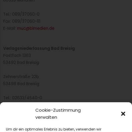
Best Practice
„Inklusion in your face” – Herzenswärme als
Premiumservice
Max C. Luscher spricht im Interview darüber, wie das
Café coffee, brownies & downies in Oberursel
Inklusion lebt und Barrieren...
Cookie-Zustimmung
verwalten
Um dir ein optimales Erlebnis zu bieten, verwenden wir