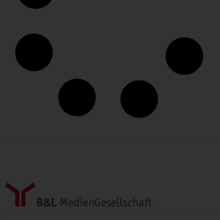
Neueröffnung
Giacomo Mannucci eröffnet neues Restaurant
Rasoterra
Ursprünglich, authentisch, italienisch: Das
Restaurant Rasoterra serviert in Berlin Pizza nach
neapolitanischer Art auf höchstem Niveau. Hinter
dem Konzept stehen...