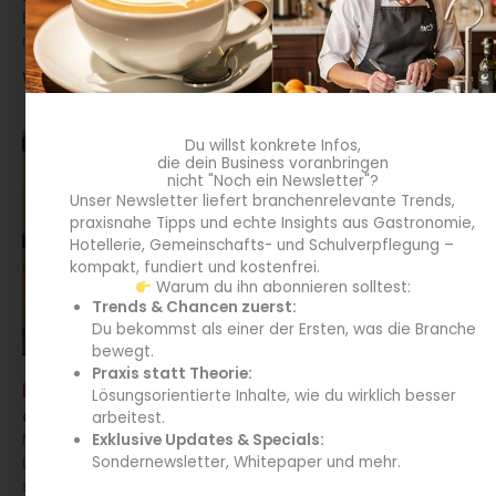
Bastian Heiser hat sich in seinem Hotel Villa Raab in Alsfeld
mit dem Thema Energie auseinandergesetzt.
Direkt anmelden & profitieren
Weiterlesen »
Kein Spam. Jederzeit abmeldbar.
Minibar im (nachhaltigen) Hotelzimmer –
ausgedient oder Must-Have?
Minibars – ursprünglich in den 1950er-Jahren in
Deutschland erfunden – sind in Hotelzimmern immer
seltener. Welche Gründe stecken dahinter? Welche