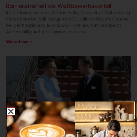
Barrierefreiheit als Wettbewerbsvorteil
Im Interview erklären Alisdair Hicks, Director of Onboarding
Operations bei SHR Group, und Dr. Juliana Kliesch, Counsel
bei der Kanzlei Bird & Bird, was Hoteliers zum European
Accessibility Act jetzt wissen müssen.
Weiterlesen »
Du willst konkrete Infos,
die dein Business voranbringen
nicht "Noch ein Newsletter"?
Unser Newsletter liefert branchenrelevante Trends,
praxisnahe Tipps und echte Insights aus Gastronomie,
Hotellerie, Gemeinschafts- und Schulverpflegung –
kompakt, fundiert und kostenfrei.
Warum du ihn abonnieren solltest:
Trends & Chancen zuerst:
Du bekommst als einer der Ersten, was die Branche
bewegt.
Praxis statt Theorie:
Lösungsorientierte Inhalte, wie du wirklich besser
arbeitest.
Exklusive Updates & Specials:
Hotel Villa Raab spart Energiekosten dank
Sondernewsletter, Whitepaper und mehr.
Bündelungsprinzip