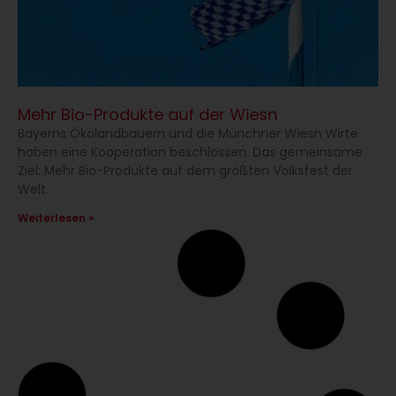
Cookie-Zustimmung
verwalten
Mehr Bio-Produkte auf der Wiesn
Bayerns Ökolandbauern und die Münchner Wiesn Wirte
Um dir ein optimales Erlebnis zu bieten, verwenden wir
haben eine Kooperation beschlossen. Das gemeinsame
Technologien wie Cookies, um Geräteinformationen zu speichern
Ziel: Mehr Bio-Produkte auf dem größten Volksfest der
und/oder darauf zuzugreifen. Wenn du diesen Technologien
Welt.
zustimmst, können wir Daten wie das Surfverhalten oder eindeutige
IDs auf dieser Website verarbeiten. Wenn du deine Zustimmung
Weiterlesen »
nicht erteilst oder zurückziehst, können bestimmte Merkmale und
Funktionen beeinträchtigt werden.
Akzeptieren
Ablehnen
Einstellungen ansehen