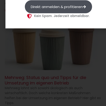
Alternativen gibt es?
Weiterlesen »
Mehrweg: Status quo und Tipps für die
Umsetzung im eigenen Betrieb
Mehrweg lohnt sich sowohl ökologisch als auch
wirtschaftlich. Doch welche konkreten Maßnahmen
helfen bei der Umsetzung im eigenen Betrieb? Hier gibt es
Tipps.