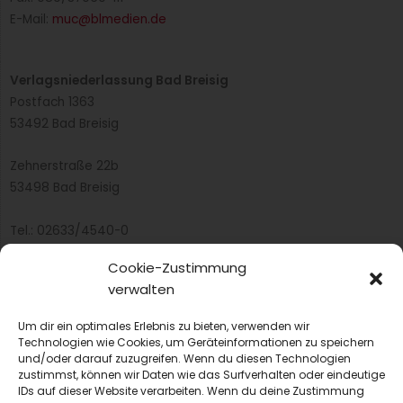
E-Mail:
muc@blmedien.de
Verlagsniederlassung Bad Breisig
Postfach 1363
53492 Bad Breisig
Zehnerstraße 22b
53498 Bad Breisig
Tel.: 02633/4540-0
Fax: 02633/97415
Cookie-Zustimmung
E-Mail:
infobb@blmedien.de
verwalten
Um dir ein optimales Erlebnis zu bieten, verwenden wir
Technologien wie Cookies, um Geräteinformationen zu speichern
und/oder darauf zuzugreifen. Wenn du diesen Technologien
zustimmst, können wir Daten wie das Surfverhalten oder eindeutige
IDs auf dieser Website verarbeiten. Wenn du deine Zustimmung