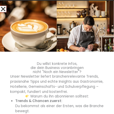
Tanqueray Aperitivo Spritz
Citrus Garden Spritz
Déjà-Vu Vintage Diaries
Lacascara Spritz
Du willst konkrete Infos,
die dein Business voranbringen
Dinkel-Taboulé mit zitroniger Rote-Bete-Sauce
nicht "Noch ein Newsletter"?
an gerösteten Blumenkohl-Steaks
Unser Newsletter liefert branchenrelevante Trends,
praxisnahe Tipps und echte Insights aus Gastronomie,
Hotellerie, Gemeinschafts- und Schulverpflegung –
Linsen-Bolognese mit krossem veganen Bacon-
kompakt, fundiert und kostenfrei.
Topping
Warum du ihn abonnieren solltest:
Trends & Chancen zuerst:
Mexikanische Tacos mit Pulled Pork aus New-
Du bekommst als einer der Ersten, was die Branche
Meat
bewegt.