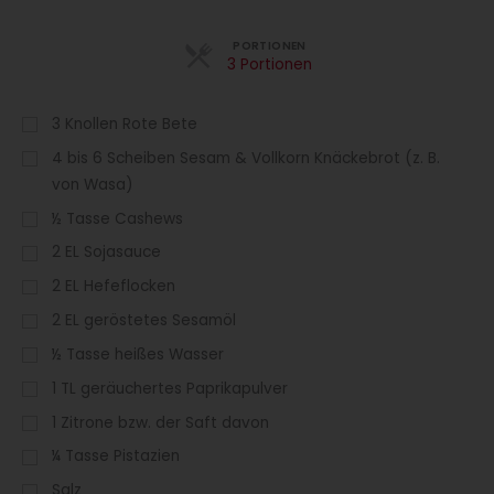
Portionen
PORTIONEN
3 Portionen
3
Knollen Rote Bete
4 bis 6 Scheiben Sesam & Vollkorn Knäckebrot (z. B.
von Wasa)
½
Tasse Cashews
2
EL
Sojasauce
2
EL
Hefeflocken
2
EL
geröstetes Sesamöl
½
Tasse heißes Wasser
1
TL
geräuchertes Paprikapulver
1
Zitrone bzw. der Saft davon
¼
Tasse Pistazien
Salz