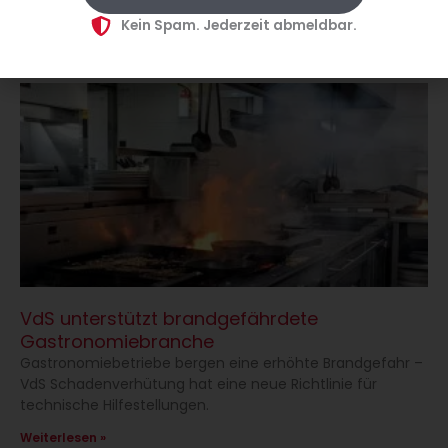
haben 10 Tipps für Küchenchefs zusammengefasst.
Kein Spam. Jederzeit abmeldbar.
Weiterlesen »
VdS unterstützt brandgefährdete
Gastronomiebranche
Gastronomiebetriebe bergen eine erhöhte Brandgefahr –
VdS Schadenverhütung hat eine neue Richtlinie für
technische Hilfestellungen.
Weiterlesen »