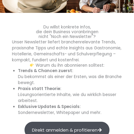
2024 kreative Gastronomie-Auszubildende für den
zweiten Genuss-Kultur-Preis.
Weiterlesen »
Du willst konkrete Infos,
die dein Business voranbringen
nicht "Noch ein Newsletter"?
Unser Newsletter liefert branchenrelevante Trends,
praxisnahe Tipps und echte Insights aus Gastronomie,
Hotellerie, Gemeinschafts- und Schulverpflegung –
kompakt, fundiert und kostenfrei.
Warum du ihn abonnieren solltest:
Trends & Chancen zuerst:
Du bekommst als einer der Ersten, was die Branche
bewegt.
Praxis statt Theorie:
Lösungsorientierte Inhalte, wie du wirklich besser
arbeitest.
Von Loaded Wings bis Sushi: Mit diesen 10
Exklusive Updates & Specials:
Tipps verwerten Sie Blumenkohl bestmöglich
Sondernewsletter, Whitepaper und mehr.
Blumenkohl erlebt seit einiger Zeit ebenso wie die Zero-
Waste-Bewegung einen echten Aufwärtstrend. Doch wie
lässt sich das Gemüse nahezu restlos verwerten? Wir
Direkt anmelden & profitieren