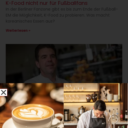
K-Food nicht nur für Fußballfans
In der Berliner Fanzone gibt es bis zum Ende der Fußball-
EM die Möglichkeit, K-Food zu probieren. Was macht
koreanisches Essen aus?
Weiterlesen »
Kreative Gastro-Azubis gesucht: Josef Laufer
Stiftung vergibt Genuss-Kultur-Preis
Die Josef Laufer Stiftung sucht noch bis zum 1. Oktober