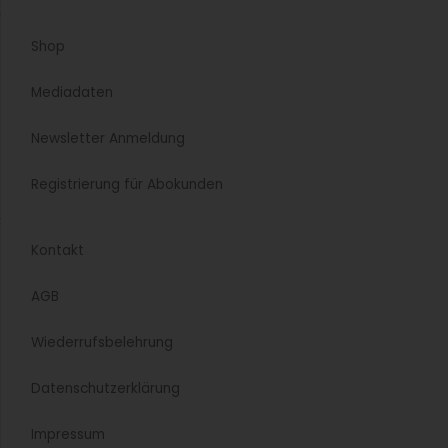
Grille gefällig?
Ende Januar 2023 wurden einige neue Sorten an
Speiseinsekten in der EU zugelassen. Wie müssen
Lebensmittel mit Insekten gekennzeichnet werden?
Weiterlesen »