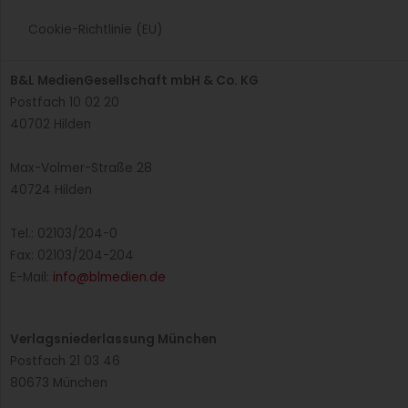
Mehrweg wird ab 2023 Pflicht
Ab dem 1. Januar 2023 gilt in Deutschland eine
Mehrwegangebotspflicht für Speisen und Getränke zum
Mitnehmen. Was muss beachtet werden?
Weiterlesen »
Was ist eigentlich… Tempeh?
Tempeh ist ein proteinreiches Produkt aus Indonesien, das