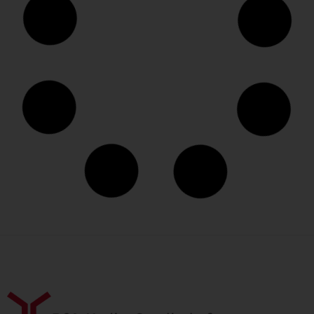
Das 1×1 Kassenführung
An keiner Stelle gab es in den letzten Jahren so viele
steuerliche Anpassungen wie im Bereich der
Kassenführung. Julian Dielenhein von Gastrodina erklärt
die aktuellen Regelungen und was sie für die Hospitality-
Branche bedeuten.
Weiterlesen »