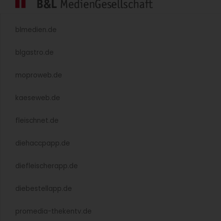
Leitfaden zu Einweg-Kunststoff-
Lebensmittelverpackungen
Branchen-Verbände und Hersteller haben einen Leitfaden
veröffentlicht, der erklärt, unter welchen
Voraussetzungen eine Einweg-Kunststoff-
Lebensmittelverpackung im rechtlichen Sinne vorliegt.
Weiterlesen »