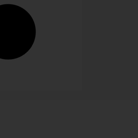
onalie
a Nissen übernahm zum 1. Juni
 die Direktion für Brioni Hotels
 Juni 2025 verantwortet Laura
en als Managing Director die
icklung und Positionierung der
 Brioni Hotels....