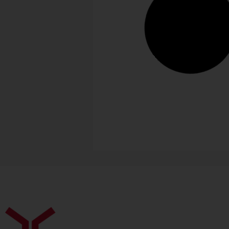
Führungswechsel
Widmann’s Alb.leben erlebt
Generationswechsel
Andreas Widmann und seine Fra
Anna übernehmen den
Familienbetrieb Widmann’s Alb.l
in neunter Generation....
Personalie