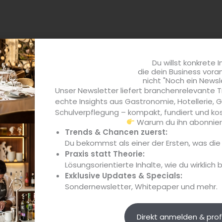
Dehoga Bayern Wahlen
Inte
Dehoga Bayern Wahlen 2025 –
Im I
Präsidium im Amt bestätigt
Hote
Der Dehoga Bayern hat sein
Im A
Präsidium im Amt bestätigt und im
auf 
Du willst konkrete I
die dein Business vora
d
Rahmen der Versammlung der
sich
nicht "Noch ein Newsl
 Im
Landesdelegierten politische Erfolge
Gäst
Unser Newsletter liefert branchenrelevante T
sowie Zukunftsthemen...
echte Insights aus Gastronomie, Hotellerie,
Schulverpflegung – kompakt, fundiert und kos
Warum du ihn abonniere
Trends & Chancen zuerst:
Du bekommst als einer der Ersten, was di
Praxis statt Theorie:
Lösungsorientierte Inhalte, wie du wirklich 
Exklusive Updates & Specials:
Sondernewsletter, Whitepaper und mehr.
Direkt anmelden & prof
Interview
Pers