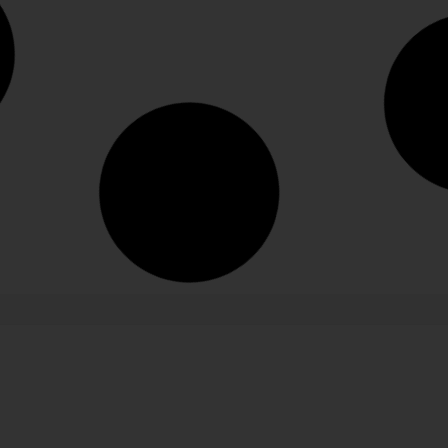
Messe
Pers
Branchentreffpunkt Independent
Laur
Hotel Show Munich
2025
u
Moritz Schleich ist der neue
Seit
Verantwortliche für die Independent
Niss
eben
Hotel Show Munich. Im Interview
Entw
spricht er über neue Formate für...
Marke
Portrait