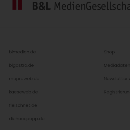
The Florentin Frankfurt: Niclas
Nußbaumer übernimmt Küche
Spitzenkoch Niclas Nußbaumer
übernimmt das neue Restaurant
The Florentin der Althoff Hotels –
kulinarisches Konzept zwischen
Handwerk, Vision...