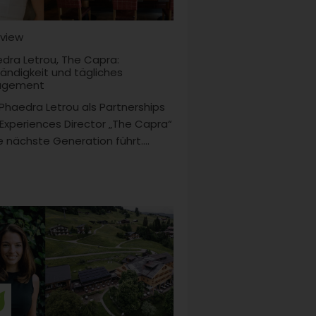
rview
dra Letrou, The Capra:
ändigkeit und tägliches
agement
Phaedra Letrou als Partnerships
Experiences Director „The Capra“
ie ­nächste Generation führt....