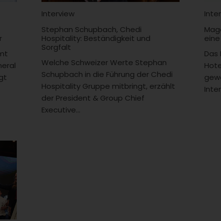
Interview
Inte
Stephan Schupbach, Chedi
Magd
r
Hospitality: Beständigkeit und
eine
Sorgfalt
mt
Das 
Welche Schweizer Werte Stephan
neral
Hote
Schupbach in die Führung der Chedi
gt
gewo
Hospitality Gruppe mitbringt, erzählt
Inte
der President & Group Chief
Executive...