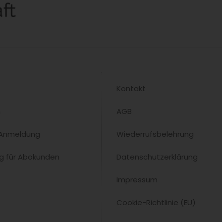
Nicolai P. Wiedmer: Spitzenküche mit
Stil, Präzision und Persönlichkeit
Nicolai P. Wiedmer steht für moderne
 im
Spitzenküche mit Charakter – im
 ein
Eckert verbindet er Präzision, Stil und
Gastfreundschaft auf höchstem...