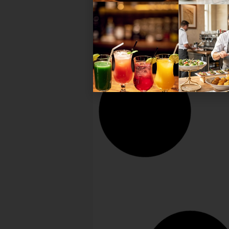
43. Deutsche
Jugendmeisterschaften:
Deutschlands Nachwuchs im
Gastgewerbe ausgezeichnet
Zwei Tage lang kämpften
Deutschlands 51 beste
Auszubildende im Gastgewerbe 
den 43. Deutschen
Jugendmeisterschaften um die T
„Deutscher Jugendmeister...