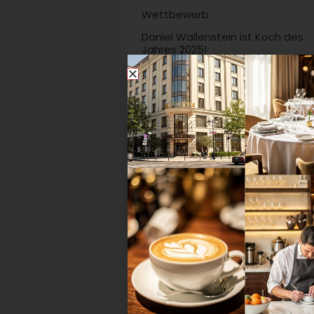
Wettbewerb
Daniel Wallenstein ist Koch des
Jahres 2025!
Daniel Wallenstein ist Koch des
Jahres 2025 – und begeistert die
Branche mit einem herausragen
durchdachten Drei-Gänge-Menü.
spektakulären Jubiläumsfinale...
Auszeichnung