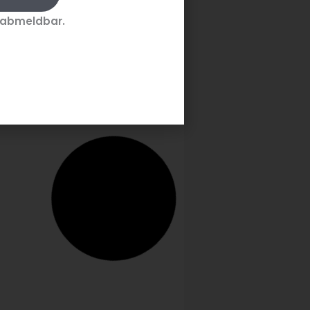
 Schimke ist neue Dehoga
 abmeldbar.
desverband
tgeschäftsführerin
 Schimke übernimmt ab 1.
ar 2026 die
tgeschäftsführung und
altet ab 1. Oktober 2025 den
gang gemeinsam mit Ingrid...