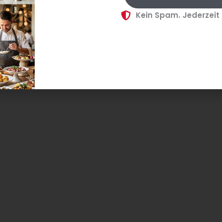
Hyatt: Felicity Black-Roberts im
Jana
Kein Spam. Jederzeit
Interview
Bun
Haup
Im Interview erklärt Felicity Black-
Jana
Roberts die Wachstumsstrategie
Janu
von Hyatt und den Umgang mit
Haup
Herausforderungen wie dem
bei
gest
Personalmangel....
Über
itel