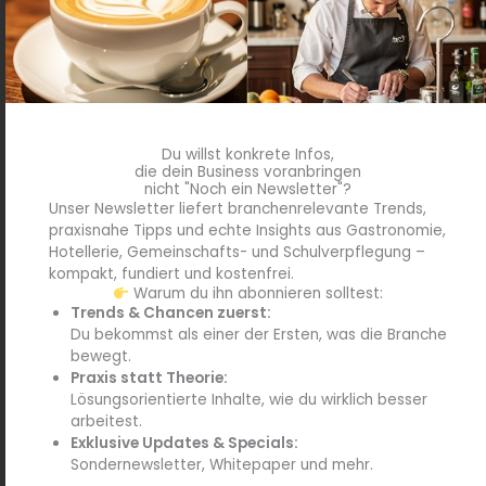
Du willst konkrete Infos,
die dein Business voranbringen
nicht "Noch ein Newsletter"?
Unser Newsletter liefert branchenrelevante Trends,
praxisnahe Tipps und echte Insights aus Gastronomie,
Anzeige
Hotellerie, Gemeinschafts- und Schulverpflegung –
kompakt, fundiert und kostenfrei.
Hupfer bringt digitalen Configurator an den Start
Warum du ihn abonnieren solltest:
Trends & Chancen zuerst:
Mit dem digitalen Produkt-Configurator von Hupfer
Du bekommst als einer der Ersten, was die Branche
lassen sich nun erste Produktgruppen ganz einfach
bewegt.
individuell gestalten, BIM-kompatibel und in
Praxis statt Theorie:
Minutenschnelle....
Lösungsorientierte Inhalte, wie du wirklich besser
arbeitest.
Exklusive Updates & Specials:
Sondernewsletter, Whitepaper und mehr.