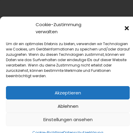
Cookie-Zustimmung
verwalten
Um dir ein optimales Erlebnis zu bieten, verwenden wir Technologien
wie Cookies, um Geräteinformationen zu speichern und/oder darauf
zuzugreifen. Wenn du diesen Technologien zustimmst, können wir
Daten wie das Surfverhalten oder eindeutige IDs auf dieser Website
verarbeiten. Wenn du deine Zustimmung nicht erteilst oder
© 2022 B&L MedienGesellschaft mbH & Co. KG
zurückziehst, können bestimmte Merkmale und Funktionen
beeinträchtigt werden.
Made with ♥ by HLT GmbH & Co. KG
Akzeptieren
Ablehnen
Einstellungen ansehen
Cookie-Richtlinie
Datenschutzerklärung