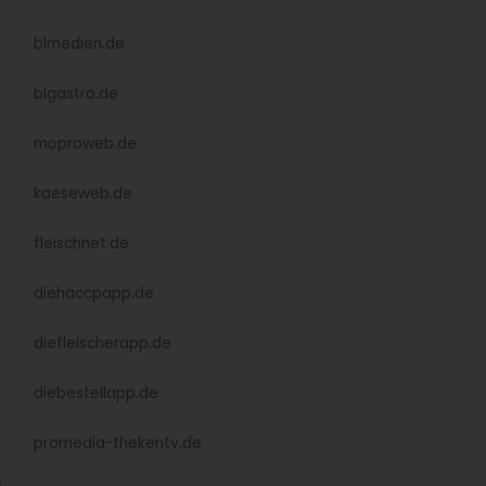
blmedien.de
blgastro.de
moproweb.de
kaeseweb.de
fleischnet.de
diehaccpapp.de
diefleischerapp.de
diebestellapp.de
promedia-thekentv.de