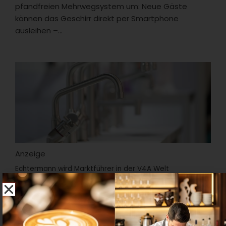
pfandfreien Mehrwegsystem um: Neue Gäste
können das Geschirr direkt per Smartphone
ausleihen –...
Anzeige
Echtermann wird Marktführer in der V4A Welt
Der Hersteller von Spezialarmaturen für die
Großküche Echtermann entwickelt sämtliche
Produkte in V4A Edelstahl und verabschiedet sich
von Materialien wie...