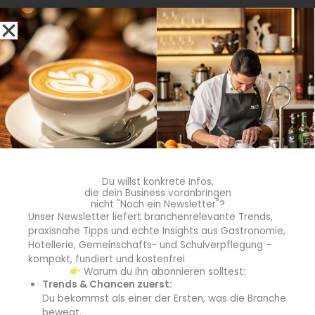
Du willst konkrete Infos,
die dein Business voranbringen
Helga Dassinger ist Spülerin des Jahres
nicht "Noch ein Newsletter"?
Helga Dassinger, seit 35 Jahren in der Spülküche der
Unser Newsletter liefert branchenrelevante Trends,
Jugendherberge Garmisch-Partenkirchen tätig, wurde
praxisnahe Tipps und echte Insights aus Gastronomie,
von Winterhalter zur Spülerin des Jahres gekürt. Wir
Hotellerie, Gemeinschafts- und Schulverpflegung –
sprachen mit ihr über ihren beruflichen Alltag.
kompakt, fundiert und kostenfrei.
Warum du ihn abonnieren solltest:
Weiterlesen »
Trends & Chancen zuerst:
Du bekommst als einer der Ersten, was die Branche
bewegt.