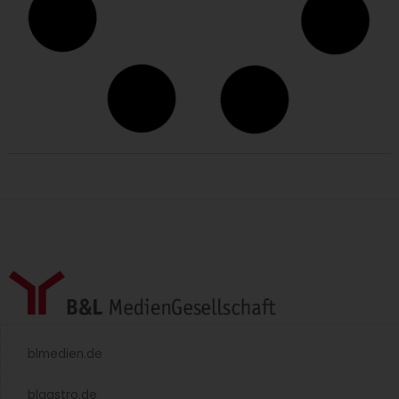
Christian Brogle – der „leise“ GV-Manager
des Jahres 2025
Leiser Gestalter mit lauter Wirkung – wurde GV-Manager
des Jahres 2025 Christian Brogle in der Laudatio
charakterisiert. Mehr dazu.
Weiterlesen »
Die Preisverleihung in Bildern – GV-Manager