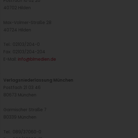
Weiterlesen »
Karsten Wierig – nominiert als GV-Manager
des Jahres
Karsten Wierig, Geschäftsführer der UMR Service GmbH,
ist nominiert als GV-Manager des Jahres 2025. Ein
Kurzportrait.
Weiterlesen »