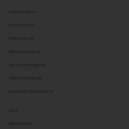
des Jahres 2025
(Bewegt-)Bild-Impressionen von der Preisverleihung GV-
Manager des Jahres 2025 am 8. Oktober.
Weiterlesen »
Ausgezeichnet: 4 Preisträger als GV-Manager
bzw. GV-Team des Jahres gekürt
Am Abend des 8. Oktober 2025 fand zum 16. Mal die
Auszeichnung der GV-Manager des Jahres und zum 6. Mal
die Auszeichnung des GV-Team des Jahres statt. Das sind