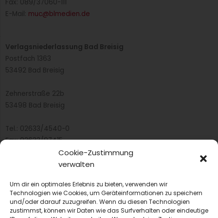
Tobias Grau – nominiert als GV-Manager des
Jahres 2025
Tobias Grau von der Vivantes Gastronomie ist nominiert
als GV-Manager des Jahres 2025. Ein Kurzportrait.
Cookie-Zustimmung
verwalten
Weiterlesen »
Um dir ein optimales Erlebnis zu bieten, verwenden wir
Technologien wie Cookies, um Geräteinformationen zu speichern
und/oder darauf zuzugreifen. Wenn du diesen Technologien
zustimmst, können wir Daten wie das Surfverhalten oder eindeutige