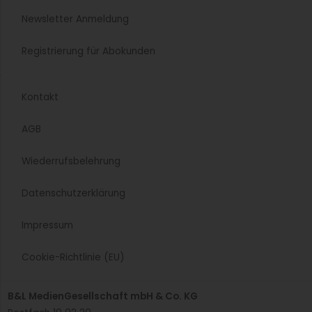
die Gewinner.
Weiterlesen »
Jetzt mal ehrlich, Peter Beer!
Ein Wasserschaden in der Zentralküche der Kliniken Essen-
Mitte war im Frühjahr 2025 eine besondere
Herausforderung für Peter Beer. Im Interview gibt er einen
Einblick, wie das Küchenteam dieser Herr wurde.