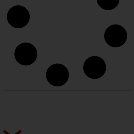
Stefan Lehmann – der visionäre GV-Manager
des Jahres 2025
Warum gilt Stefan Lehmann als der „visionäre“ GV-
Manager des Jahres 2025? Die Laudatio gibt Aufschluss.
Weiterlesen »