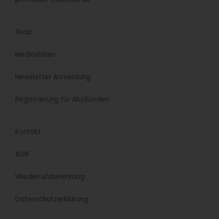
FCSI Convention 2025: Diskussion zu Themen
„Tradition und Zukunft”
Ende September/Anfang Oktober fand die FCSI
Convention 2025 unter dem Motto „Pfiff und
Bröselfetzen” statt – die Themen „Tradition und Zukunft”
waren allgegenwärtig.
Weiterlesen »