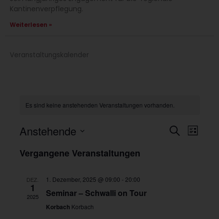
Kantinenverpflegung.
Weiterlesen »
Veranstaltungskalender
Es sind keine anstehenden Veranstaltungen vorhanden.
V
V
Anstehende
S
L
e
e
u
D
r
r
i
Vergangene Veranstaltungen
a
a
c
a
s
n
n
h
t
s
s
t
t
t
u
e
1. Dezember, 2025 @ 09:00
-
20:00
DEZ.
e
a
a
1
m
Seminar – Schwalli on Tour
l
l
2025
t
t
w
Korbach
Korbach
u
u
ä
n
n