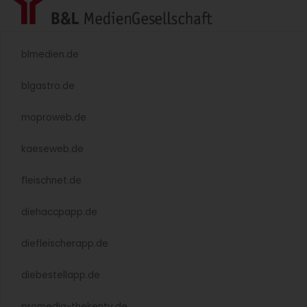
Christian Brogle – der „leise“ GV-Manager
des Jahres 2025
Leiser Gestalter mit lauter Wirkung – wurde GV-Manager
des Jahres 2025 Christian Brogle in der Laudatio
charakterisiert. Mehr dazu.
Weiterlesen »