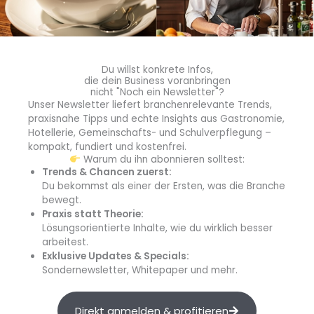
Intergastra 2026 setzte starke Impulse für
Gemeinschaftsgastronomie und Hospitality
Die Intergastra 2026 ging erfolgreich zu Ende. Dazu trugen
Formate bei wie Newfood X Now, der
Schulverpflegungskongress und das LunchLab.
Du willst konkrete Infos,
die dein Business voranbringen
Weiterlesen »
nicht "Noch ein Newsletter"?
Unser Newsletter liefert branchenrelevante Trends,
praxisnahe Tipps und echte Insights aus Gastronomie,
Hotellerie, Gemeinschafts- und Schulverpflegung –
kompakt, fundiert und kostenfrei.
Warum du ihn abonnieren solltest:
Trends & Chancen zuerst:
Du bekommst als einer der Ersten, was die Branche
bewegt.
Praxis statt Theorie:
Lösungsorientierte Inhalte, wie du wirklich besser
arbeitest.
Exklusive Updates & Specials:
Sondernewsletter, Whitepaper und mehr.
BEST of Market und NEXT of Market 2026
Die Fachmagazine first class, GVMANAGER und 24 Stunden
Direkt anmelden & profitieren