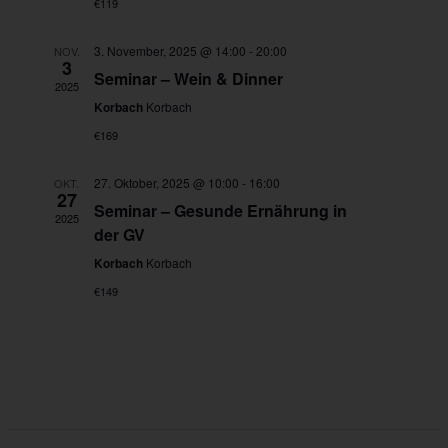
€119
h
g
g
e
A
l
n
n
3. November, 2025 @ 14:00
-
20:00
NOV.
e
3
S
s
Seminar – Wein & Dinner
u
i
n
2025
c
c
Korbach
Korbach
.
h
h
e
t
€169
u
e
n
n
27. Oktober, 2025 @ 10:00
-
16:00
OKT.
d
-
27
A
N
Seminar – Gesunde Ernährung in
2025
n
a
der GV
s
v
i
i
Korbach
Korbach
c
g
h
a
€149
t
t
e
i
n
o
,
n
N
a
v
i
g