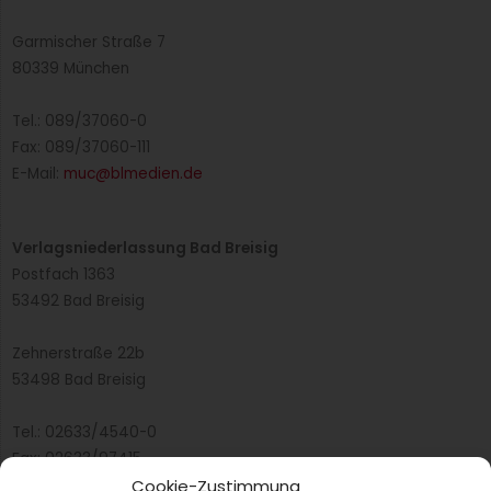
Auszeichnung der GV-Manager des Jahres und zum 6. Mal
die Auszeichnung des GV-Team des Jahres statt. Das sind
die Gewinner.
Weiterlesen »
GV-Team des Jahres 2025 – Die Nominierten
Drei Teams haben es in die Endauswahl geschafft und
sind nominiert als GV-Team des Jahres 2025.
Cookie-Zustimmung
Weiterlesen »