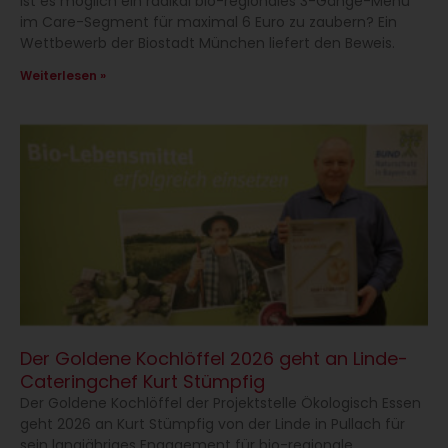
Ist es möglich ein radikal bio-regionales 3-Gänge-Menü
im Care-Segment für maximal 6 Euro zu zaubern? Ein
Wettbewerb der Biostadt München liefert den Beweis.
Weiterlesen »
Der Goldene Kochlöffel 2026 geht an Linde-
Cateringchef Kurt Stümpfig
Der Goldene Kochlöffel der Projektstelle Ökologisch Essen
geht 2026 an Kurt Stümpfig von der Linde in Pullach für
sein langjähriges Engagement für bio-regionale