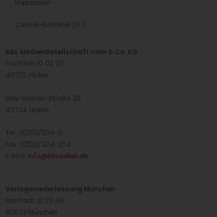
Die Preisverleihung in Bildern – GV-Manager
des Jahres 2025
(Bewegt-)Bild-Impressionen von der Preisverleihung GV-
Manager des Jahres 2025 am 8. Oktober.
Weiterlesen »
Ausgezeichnet: 4 Preisträger als GV-Manager
bzw. GV-Team des Jahres gekürt
Am Abend des 8. Oktober 2025 fand zum 16. Mal die