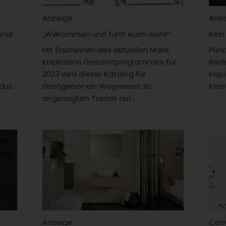
Anzeige
Anz
onal
„Willkommen und fühlt euch wohl!“
Kein
Mit Erscheinen des aktuellen Mank
Pünk
Inspiration Gesamtprogrammes für
Rede
2023 wird dieser Katalog für
insp
 aus
Gastgeber ein Wegweiser zu
krea
angesagten Trends auf...
Anzeige
Con