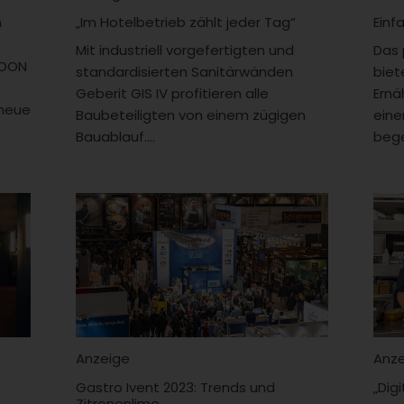
m
„Im Hotelbetrieb zählt jeder Tag“
Einf
Mit industriell vorgefertigten und
Das 
LOON
standardisierten Sanitärwänden
biet
Geberit GIS IV profitieren alle
Ernä
 neue
Baubeteiligten von einem zügigen
eine
Bauablauf....
bege
Anzeige
Anz
Gastro Ivent 2023: Trends und
„Digi
Zitronenlimo