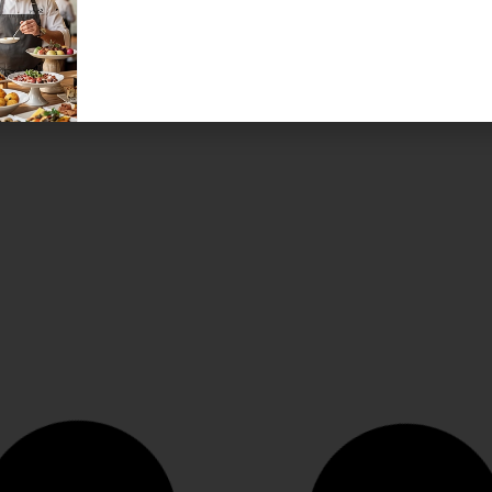
Anzeige
Anz
Das richtige Glas zum Champagner
Sehr
ert
Champagner Weingläser von Riedel
Die 
– Geschäftsführer Maximilian J. Riedel
die 
et
erklärt, warum eine Flöte dem
von 
Champagner nichts Gutes tut....
Desi