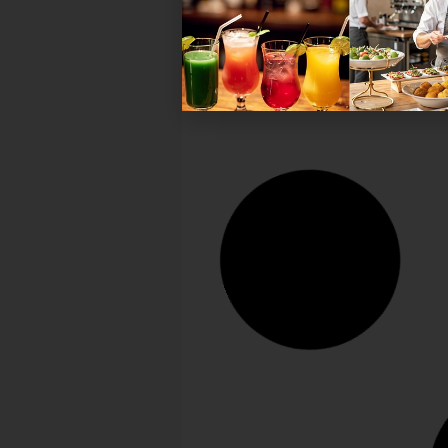
Gastronomiebetrieb....
Anzeige
Antworten finden
Keynotes und Wissen mit Mehrw
für Gastronomie und
Gemeinschaftsverpflegung biet
der Fachkongress Gastro Pro....