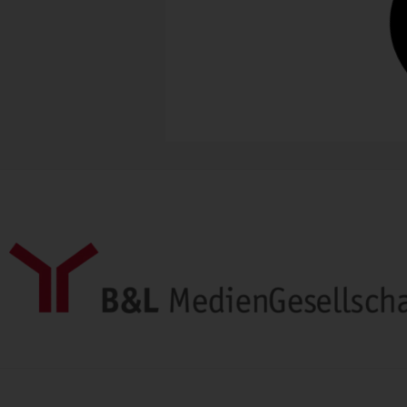
Anzeige
A.B.C. Worldwide stattet Eventlin
RheinGalaxie aus
Mit schwimmender Einrichtung
stattete A.B.C. Worldwide das
Eventschiff RheinGalaxie aus....