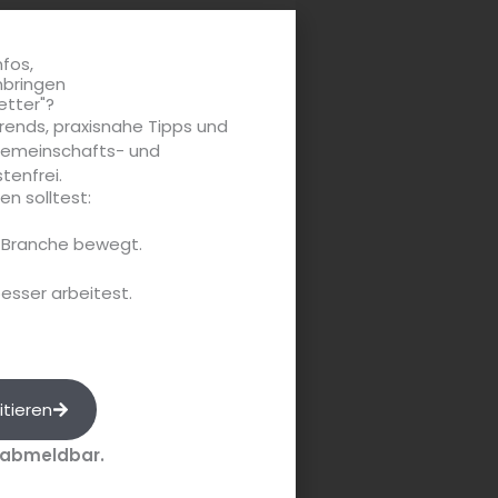
nfos,
nbringen
etter"?
rends, praxisnahe Tipps und
 Gemeinschafts- und
tenfrei.
n solltest:
e Branche bewegt.
besser arbeitest.
eige
e frei für die HoReCa Academy
itieren
3. bis 7. Februar 2023 geht die
sumgütermesse Ambiente
 abmeldbar.
er an den Start. Das Thema
Ca findet in Halle...