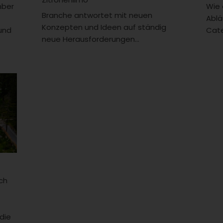
mber
Wie 
Branche antwortet mit neuen
Ablä
Konzepten und Ideen auf ständig
und
Cate
neue Herausforderungen...
Anzeige
Anz
ch
Küche mit Hotelanschluss
Urla
Die neue Restaurantküche vom Café
Ein 
de mar in Marktheidenfeld wurde so
norw
die
konzipiert, dass sie an einen
mit 