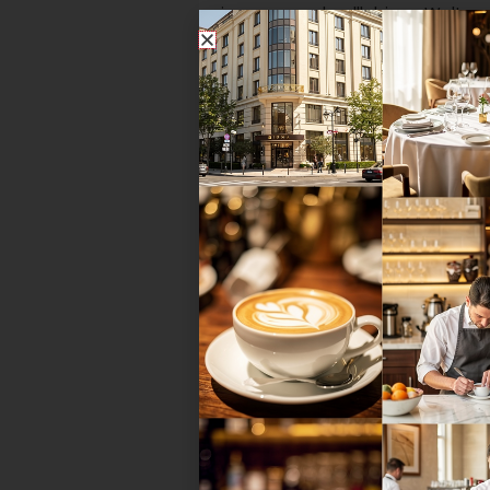
in unserer schnelllebigen Welt m
denn je zählen. Im Cervo Mounta
Resort...
Anzeige
Einfach Süßes
Ein süßes Konzept garantiert
Umsatzchancen, zufriedene Gäs
und mit dem richtigen Partner ei
Mehrwert für jeden