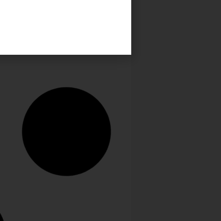
eige
 ansprechend und durchdacht
neuen Etageren Raiser Rustic und
neuen Getränkedispenser Barrel
Frilich verbinden formschönes
gn mit praktischen Funktionen....