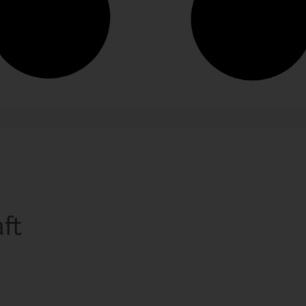
Anzeige
er
Tea Time!
Vom Himalaya bis hin zum
heimischen Kräutergarten – Dallmayr
präsentiert seine Teewelt in neuem
Design und nachhaltig verpackt....