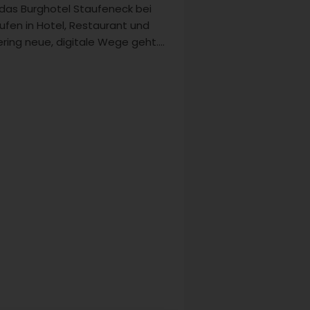
das Burghotel Staufeneck bei
ufen in Hotel, Restaurant und
ring neue, digitale Wege geht....
eige
ub im Märchenschloss
schmuckes Ferienhaus im
egischen Wald verwöhnt Gäste
Luxus bis ins Badezimmer....