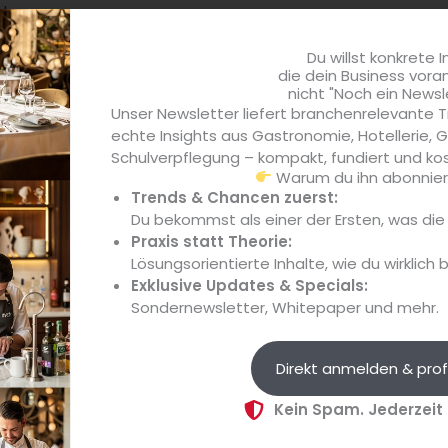
ehr
zukünftigen Hotelanbau
in
angeschlossen werden...
Du willst konkrete I
die dein Business vora
nicht "Noch ein Newsl
Unser Newsletter liefert branchenrelevante T
echte Insights aus Gastronomie, Hotellerie,
Schulverpflegung – kompakt, fundiert und kos
Warum du ihn abonniere
Trends & Chancen zuerst:
Du bekommst als einer der Ersten, was di
Praxis statt Theorie:
Lösungsorientierte Inhalte, wie du wirklich 
Exklusive Updates & Specials:
Anzeige
Anz
Sondernewsletter, Whitepaper und mehr.
Frische Lösungen
Bühn
Das neue Frische-Sortiment von
Direkt anmelden & prof
Vom 
te
Hilcona Foodservice richtet sich auch
Kon
Kein Spam. Jederzeit
nen
an gehobene Ansprüche in der
wied
Gastronomie....
HoRe