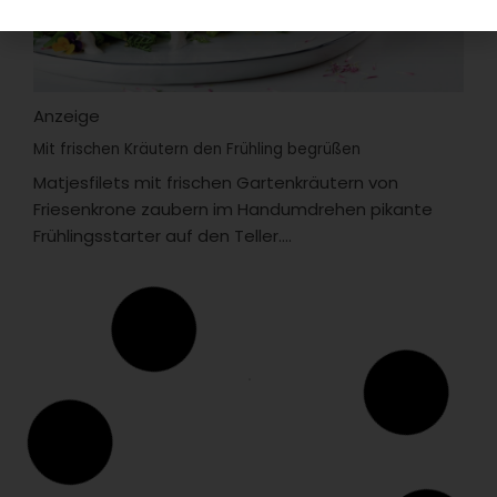
Anzeige
Mit frischen Kräutern den Frühling begrüßen
Matjesfilets mit frischen Gartenkräutern von
Friesenkrone zaubern im Handumdrehen pikante
Frühlingsstarter auf den Teller....