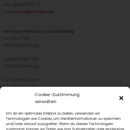
Fax: 089/37060-111
E-Mail:
muc@blmedien.de
Verlagsniederlassung Bad Breisig
Postfach 1363
53492 Bad Breisig
Zehnerstraße 22b
53498 Bad Breisig
Tel.: 02633/4540-0
Fax: 02633/97415
E-Mail:
infobb@blmedien.de
Cookie-Zustimmung
verwalten
Um dir ein optimales Erlebnis zu bieten, verwenden wir
Technologien wie Cookies, um Geräteinformationen zu speichern
und/oder darauf zuzugreifen. Wenn du diesen Technologien
zustimmst, können wir Daten wie das Surfverhalten oder eindeutige