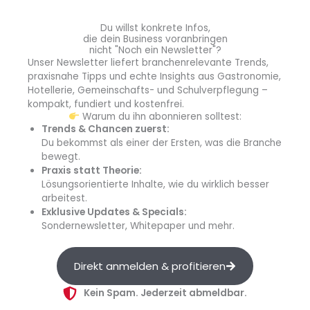
Du willst konkrete Infos,
die dein Business voranbringen
nicht "Noch ein Newsletter"?
Unser Newsletter liefert branchenrelevante Trends,
praxisnahe Tipps und echte Insights aus Gastronomie,
Hotellerie, Gemeinschafts- und Schulverpflegung –
kompakt, fundiert und kostenfrei.
Warum du ihn abonnieren solltest:
Anzeige
Trends & Chancen zuerst:
Hand in Hand auf Veggie-Kurs
Du bekommst als einer der Ersten, was die Branche
bewegt.
Der Lebensmittelhersteller endori und der
Praxis statt Theorie:
Lebensmittelgroßhändler Transgourmet starten
Lösungsorientierte Inhalte, wie du wirklich besser
eine langfristige Kooperation und beliefern ab
arbeitest.
Exklusive Updates & Specials:
sofort bundesweit den Außer-Haus-Markt....
Sondernewsletter, Whitepaper und mehr.
Direkt anmelden & profitieren
Kein Spam. Jederzeit abmeldbar.