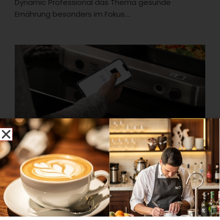
Dynamic Professional das Thema gesunde
Ernährung besonders im Fokus....
Anzeige
Zukunftsfähig bleiben? Mehrwegprozesse digitalisieren!
Die digitale Mehrweglösung von Rieber sorgt für
maximale Effizienz innerhalb der Prozesskette in der
Gemeinschaftsverpflegung....