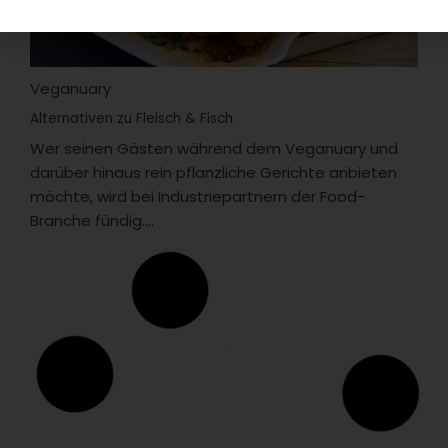
Veganuary
Alternativen zu Fleisch & Fisch
Wer seinen Gästen während dem Veganuary und
darüber hinaus rein pflanzliche Gerichte anbieten
möchte, wird bei Industriepartnern der Food-
Branche fündig....