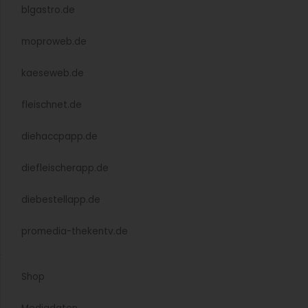
blgastro.de
moproweb.de
kaeseweb.de
fleischnet.de
diehaccpapp.de
diefleischerapp.de
diebestellapp.de
promedia-thekentv.de
Shop