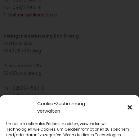
Tel.: 089/37060-0
Fax: 089/37060-111
E-Mail:
muc@blmedien.de
Verlagsniederlassung Bad Breisig
Postfach 1363
53492 Bad Breisig
Zehnerstraße 22b
53498 Bad Breisig
Tel.: 02633/4540-0
Fax: 02633/97415
E-Mail:
infobb@blmedien.de
Cookie-Zustimmung
verwalten
Um dir ein optimales Erlebnis zu bieten, verwenden wir
Technologien wie Cookies, um Geräteinformationen zu speichern
und/oder darauf zuzugreifen. Wenn du diesen Technologien