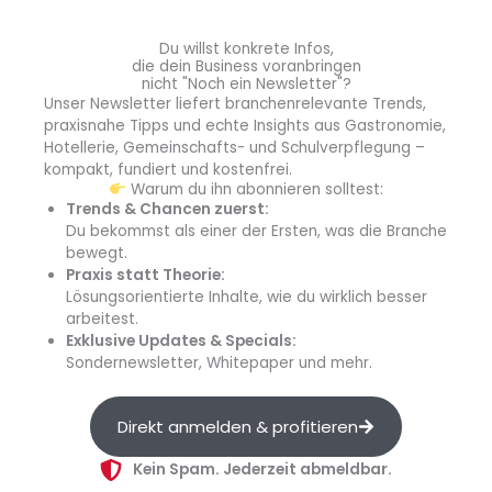
Du willst konkrete Infos,
die dein Business voranbringen
nicht "Noch ein Newsletter"?
Unser Newsletter liefert branchenrelevante Trends,
praxisnahe Tipps und echte Insights aus Gastronomie,
Hotellerie, Gemeinschafts- und Schulverpflegung –
kompakt, fundiert und kostenfrei.
Warum du ihn abonnieren solltest:
Anzeige
Trends & Chancen zuerst:
Du bekommst als einer der Ersten, was die Branche
Mit Friesenkrone närrisch punkten
bewegt.
Friesenkrone hat für die Karnevalszeit das
Praxis statt Theorie:
passende Produktportfolio sowie lecker-närrische
Lösungsorientierte Inhalte, wie du wirklich besser
arbeitest.
Rezepte parat....
Exklusive Updates & Specials:
Sondernewsletter, Whitepaper und mehr.
Direkt anmelden & profitieren
Kein Spam. Jederzeit abmeldbar.