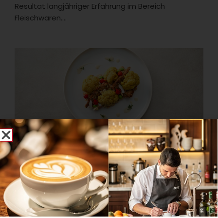
Resultat langjähriger Erfahrung im Bereich
Fleischwaren....
Anzeige
MChef beteiligt sich am Veganuary
Zum Veganuary 2023 hat MChef ein neues veganes
Gericht entwickelt: den orientalisch inspirierten
Blumenkohl „Ras el-Hanout“....